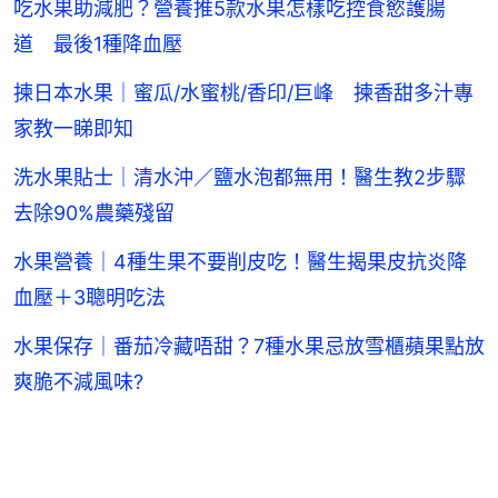
吃水果助減肥？營養推5款水果怎樣吃控食慾護腸
道 最後1種降血壓
揀日本水果｜蜜瓜/水蜜桃/香印/巨峰 揀香甜多汁專
家教一睇即知
洗水果貼士｜清水沖／鹽水泡都無用！醫生教2步驟
去除90%農藥殘留
水果營養｜4種生果不要削皮吃！醫生揭果皮抗炎降
血壓＋3聰明吃法
水果保存｜番茄冷藏唔甜？7種水果忌放雪櫃蘋果點放
爽脆不減風味?