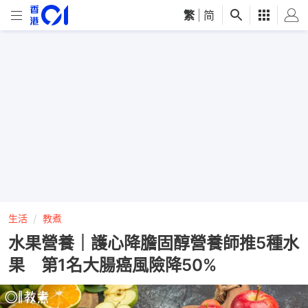
繁
|
简
生活
教煮
水果營養｜護心降膽固醇營養師推5種水
果 第1名大腸癌風險降50%