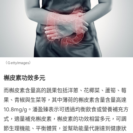
（ＧettyImages）
槲皮素功效多元
而槲皮素含量高的蔬果包括洋蔥、花椰菜、蘆筍、莓
果、青椒與生菜等，其中薄荷的槲皮素含量含量高達
10.8mg/g。潘盈臻表示可透過均衡飲食或營養補充方
式，適量補充槲皮素，槲皮素的功效相當多元，可調
節生理機能、平衡體質，並幫助能量代謝達到健康狀