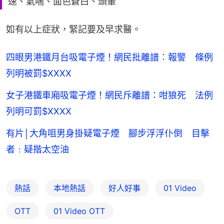
速、氣喘、面色蒼白、頭暈
如有以上症狀，緊記要及早求醫。
四眼男港鐵月台吸電子煙！網民批離譜︰報警 條例
列明被罰$XXXX
女子港鐵車廂吸電子煙！網民斥離譜：咁狼死 法例
列明可罰$XXXX
有片│大角咀男身掛疑電子煙 腳步浮浮仆倒 目擊
者﹕疑揩太空油
熱話
本地熱話
好人好事
01 Video
OTT
01‌ ‌Video‌ ‌OTT