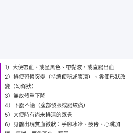
1）大便帶血、或呈黑色、帶黏液，或直腸出血
2）排便習慣突變（持續便秘或腹瀉）、糞便形狀改
變（幼條狀）
3）無故體重下降
4）下腹不適（腹部發脹或腸絞痛）
5）大便時有尚未排清的感覺
6）身體出現貧血徵狀：手腳冰冷、疲倦、心跳加