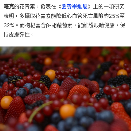
毫克
的花青素，發表在《
營養學進展
》上的一項研究
表明，多攝取花青素能降低心血管死亡風險約25%至
32%。而枸杞富含β-胡蘿蔔素，能維護眼睛健康，保
持皮膚彈性。