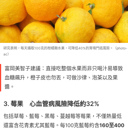
研究表明，每天攝取100克的柑橘類水果，可降低40%的胃噴門癌風險。（photo-
ac）
富岡美智子建議：直接吃整個水果而非只喝汁易導致
血糖飆升，橙子皮也勿丟，可做沙律、泡茶以及果
醬。
3. 莓果 心血管病風險降低約32%
包括草莓、藍莓、黑莓、蔓越莓等莓果，不僅熱量低
還富含花青素尤其藍莓。每100克藍莓約含
160至400