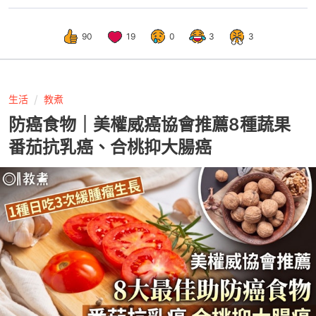
90
19
0
3
3
生活
教煮
防癌食物｜美權威癌協會推薦8種蔬果
番茄抗乳癌、合桃抑大腸癌