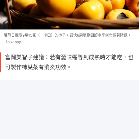
若每日攝取9至15克（一小口）的柿子，最快6周壞膽固醇水平就會顯著降低。
（pixabay）
富岡美智子建議：若有澀味需等到成熟時才能吃，也
可製作柿葉茶有消炎功效。