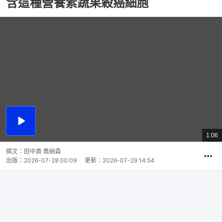
含這種營養素蔬果殺癌細胞
播
放
1:06
總
影
共
片
時
撰文：
田中貴 喬納森
間
出版：
2026-07-28 00:09
更新：
2026-07-29 14:54