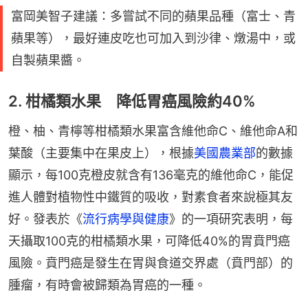
富岡美智子建議：多嘗試不同的蘋果品種（富士、青
蘋果等），最好連皮吃也可加入到沙律、燉湯中，或
自製蘋果醬。
2. 柑橘類水果 降低胃癌風險約40%
橙、柚、青檸等柑橘類水果富含維他命C、維他命A和
葉酸（主要集中在果皮上），根據
美國農業部
的數據
顯示，每100克橙皮就含有136毫克的維他命C，能促
進人體對植物性中鐵質的吸收，對素食者來說極其友
好。發表於《
流行病學與健康
》的一項研究表明，每
天攝取100克的柑橘類水果，可降低40%的胃賁門癌
風險。賁門癌是發生在胃與食道交界處（賁門部）的
腫瘤，有時會被歸類為胃癌的一種。