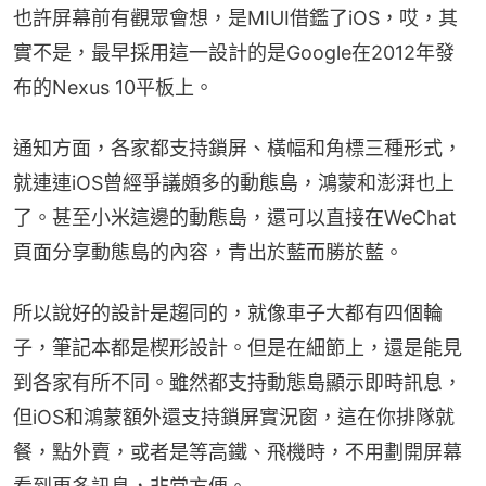
也許屏幕前有觀眾會想，是MIUI借鑑了iOS，哎，其
實不是，最早採用這一設計的是Google在2012年發
布的Nexus 10平板上。
通知方面，各家都支持鎖屏、橫幅和角標三種形式，
就連連iOS曾經爭議頗多的動態島，鴻蒙和澎湃也上
了。甚至小米這邊的動態島，還可以直接在WeChat
頁面分享動態島的內容，青出於藍而勝於藍。
所以說好的設計是趨同的，就像車子大都有四個輪
子，筆記本都是楔形設計。但是在細節上，還是能見
到各家有所不同。雖然都支持動態島顯示即時訊息，
但iOS和鴻蒙額外還支持鎖屏實況窗，這在你排隊就
餐，點外賣，或者是等高鐵、飛機時，不用劃開屏幕