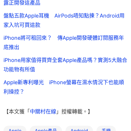
露正開發這產品
盤點五款Apple耳機 AirPods唔知點揀？Android用
家入坑可買這款
iPhone將可租回來？ 傳Apple開發硬體訂閱服務年
底推出
iPhone用家值得買齊全套Apple產品嗎？實測5大融合
功能物有所值
Apple新專利曝光 iPhone螢幕在濕水情況下也能順
利操控？
【本文獲「
中關村在線
」授權轉載。】
Apple
Apple產品
Android
手機