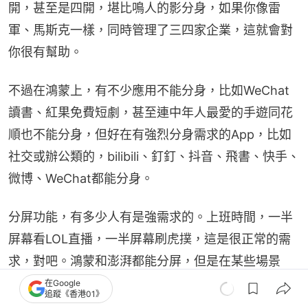
開，甚至是四開，堪比鳴人的影分身，如果你像雷
軍、馬斯克一樣，同時管理了三四家企業，這就會對
你很有幫助。
不過在鴻蒙上，有不少應用不能分身，比如WeChat
讀書、紅果免費短劇，甚至連中年人最愛的手遊同花
順也不能分身，但好在有強烈分身需求的App，比如
社交或辦公類的，bilibili、釘釘、抖音、飛書、快手、
微博、WeChat都能分身。
分屏功能，有多少人有是強需求的。上班時間，一半
屏幕看LOL直播，一半屏幕刷虎撲，這是很正常的需
求，對吧。鴻蒙和澎湃都能分屏，但是在某些場景
下，澎湃存在分屏顯示不全，尤其是是四分之一屏顯
在Google
追蹤《香港01》
示時，這個問題在抖音播放豎視頻時同樣存在。