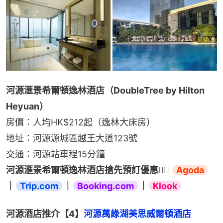
河源滙景希爾頓逸林酒店（DoubleTree by Hilton 
Heyuan）
房價：人均HK$212起（逸林大床房）
地址：河源源城區越王大道123號
交通：河源站車程15分鐘
河源滙景希爾頓逸林酒店搶先預訂優惠👉🏻 
Agoda
｜
Trip.com
｜
Booking.com
｜
Klook
河源酒店推介【4】
河源萬綠湖美思威爾頓酒店