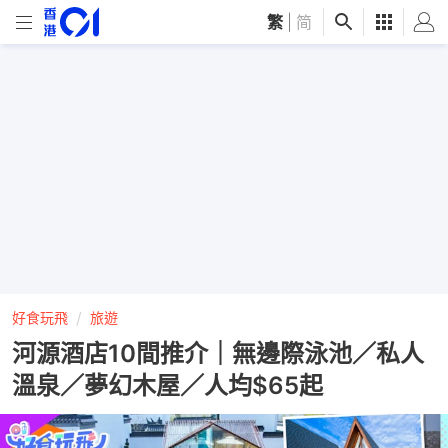
繁
|
简
好食玩飛
旅遊
河源酒店10間推介｜無邊際泳池／私人
溫泉／夢幻木屋／人均$65起