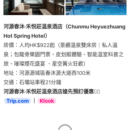
河源春沐·禾悦莊温泉酒店（Chunmu Heyuezhuang 
Hot Spring Hotel）
房價：人均HK$922起（景觀温泉雙床房｜私人溫
泉；包龍骨樂園門票、皮划艇體驗、智能温室科普之
旅、璀璨煙花盛宴 、星空篝火狂歡）
地址：河源源城區春沐源大道西100米
交通：石壩站車程21分鐘
河源春沐·禾悦莊温泉酒店搶先預訂優惠👉🏻 
Trip.com
｜
Klook