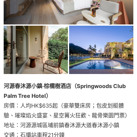
河源春沐源小鎮·棕櫚樹酒店（Springwoods Club 
Palm Tree Hotel）
房價：人均HK$635起（豪華雙床房；包皮划艇體
驗、璀璨焰火盛宴、星空篝火狂歡、龍骨樂園門票）
地址：河源源城區埔前鎮春沐源大道春沐源小鎮
交通：石壩站車程21分鐘