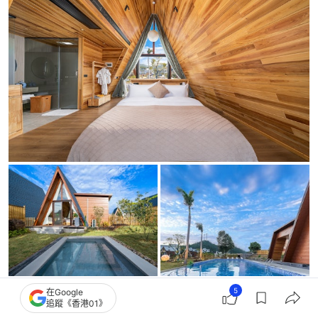
5
在Google
河源紫金九和裸雲·在望民宿（Heyuan Zijin Jiuhe 
追蹤《香港01》