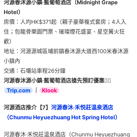
河源春沐源小鎮·藍葡萄酒店（Midnight Grape 
Hotel）
房價：人均HK$371起（親子豪華複式套房；4人入
住；包龍骨樂園門票、璀璨煙花盛宴、星空篝火狂
歡）
地址：河源源城區埔前鎮春沐源大道西100米春沐源
小鎮內
交通：石壩站車程26分鐘
河源春沐源小鎮·藍葡萄酒店搶先預訂優惠👉🏻 
Trip.com
｜
Klook
河源酒店推介【7】
河源春沐·禾悦莊温泉酒店
（Chunmu Heyuezhuang Hot Spring Hotel）
河源春沐·禾悦莊温泉酒店（Chunmu Heyuezhuang 