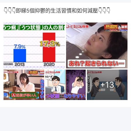
👇👇👇即睇5個抑鬱的生活習慣和如何減壓👇👇👇
+
13