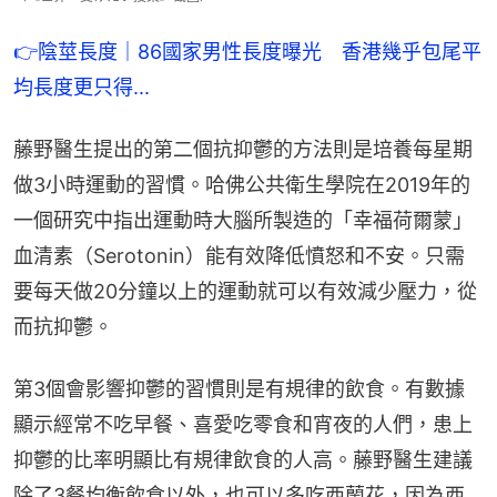
👉陰莖長度｜86國家男性長度曝光　香港幾乎包尾平
均長度更只得...
藤野醫生提出的第二個抗抑鬱的方法則是培養每星期
做3小時運動的習慣。哈佛公共衛生學院在2019年的
一個研究中指出運動時大腦所製造的「幸福荷爾蒙」
血清素（Serotonin）能有效降低憤怒和不安。只需
要每天做20分鐘以上的運動就可以有效減少壓力，從
而抗抑鬱。
第3個會影響抑鬱的習慣則是有規律的飲食。有數據
顯示經常不吃早餐、喜愛吃零食和宵夜的人們，患上
抑鬱的比率明顯比有規律飲食的人高。藤野醫生建議
除了3餐均衡飲食以外，也可以多吃西蘭花，因為西