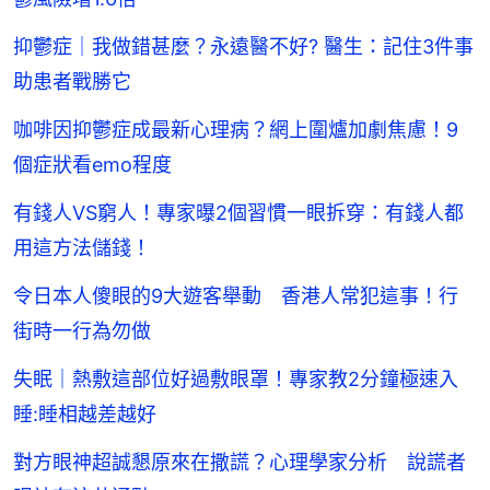
抑鬱症｜我做錯甚麼？永遠醫不好? 醫生：記住3件事
助患者戰勝它
咖啡因抑鬱症成最新心理病？網上圍爐加劇焦慮！9
個症狀看emo程度
有錢人VS窮人！專家曝2個習慣一眼拆穿：有錢人都
用這方法儲錢！
令日本人傻眼的9大遊客舉動 香港人常犯這事！行
街時一行為勿做
失眠｜熱敷這部位好過敷眼罩！專家教2分鐘極速入
睡:睡相越差越好
對方眼神超誠懇原來在撒謊？心理學家分析 說謊者