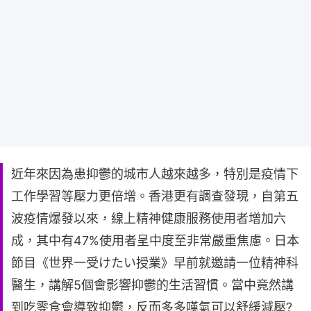
近年來因為患抑鬱的城市人越來越多，特別是疫情下
工作學習等壓力更倍增。香港更有調查發現，自第五
波疫情爆發以來，線上精神健康服務使用者增加六
成，其中有47%使用者呈中度至非常嚴重焦慮。日本
節目《世界一受けたい授業》早前就邀請一位精神科
醫生，講解5個會影響抑鬱的生活習慣。當中竟然講
到吃零食會導致抑鬱，反而多多嘆氣可以舒緩減壓?