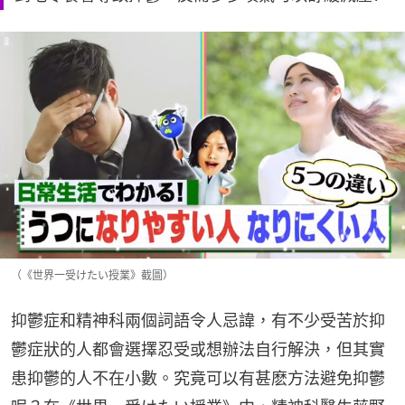
（《世界一受けたい授業》截圖）
抑鬱症和精神科兩個詞語令人忌諱，有不少受苦於抑
鬱症狀的人都會選擇忍受或想辦法自行解決，但其實
患抑鬱的人不在小數。究竟可以有甚麽方法避免抑鬱