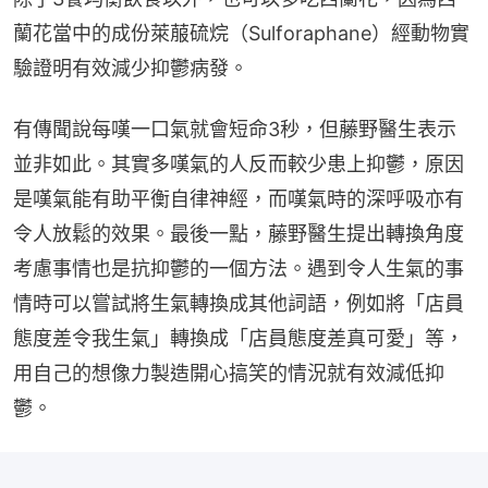
蘭花當中的成份萊菔硫烷（Sulforaphane）經動物實
驗證明有效減少抑鬱病發。
有傳聞說每嘆一口氣就會短命3秒，但藤野醫生表示
並非如此。其實多嘆氣的人反而較少患上抑鬱，原因
是嘆氣能有助平衡自律神經，而嘆氣時的深呼吸亦有
令人放鬆的效果。最後一點，藤野醫生提出轉換角度
考慮事情也是抗抑鬱的一個方法。遇到令人生氣的事
情時可以嘗試將生氣轉換成其他詞語，例如將「店員
態度差令我生氣」轉換成「店員態度差真可愛」等，
用自己的想像力製造開心搞笑的情況就有效減低抑
鬱。