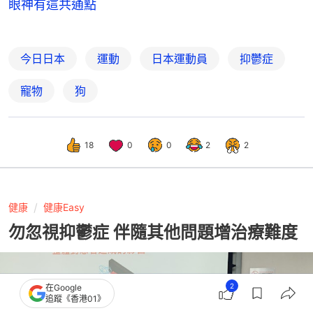
眼神有這共通點
今日日本
運動
日本運動員
抑鬱症
寵物
狗
18
0
0
2
2
健康
健康Easy
勿忽視抑鬱症 伴隨其他問題增治療難度
2
在Google
追蹤《香港01》