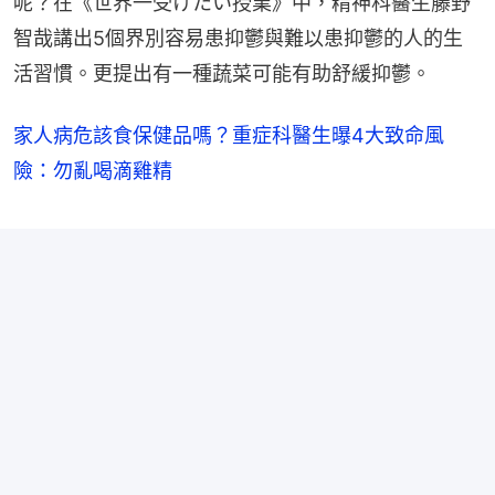
呢？在《世界一受けたい授業》中，精神科醫生藤野
智哉講出5個界別容易患抑鬱與難以患抑鬱的人的生
活習慣。更提出有一種蔬菜可能有助舒緩抑鬱。
家人病危該食保健品嗎？重症科醫生曝4大致命風
險：勿亂喝滴雞精