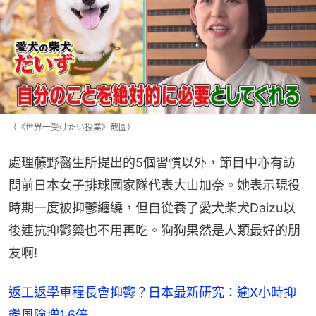
（《世界一受けたい授業》截圖）
處理藤野醫生所提出的5個習慣以外，節目中亦有訪
問前日本女子排球國家隊代表大山加奈。她表示現役
時期一度被抑鬱纏繞，但自從養了愛犬柴犬Daizu以
後連抗抑鬱藥也不用再吃。狗狗果然是人類最好的朋
友啊!
返工返學車程長會抑鬱？日本最新研究：逾X小時抑
鬱風險增1.6倍