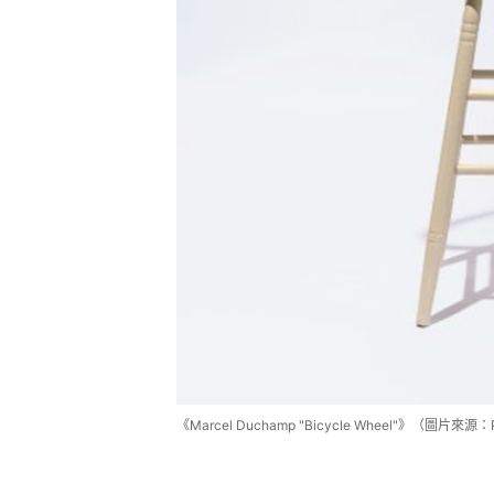
《Marcel Duchamp "Bicycle Wheel"》（圖片來源：Ph