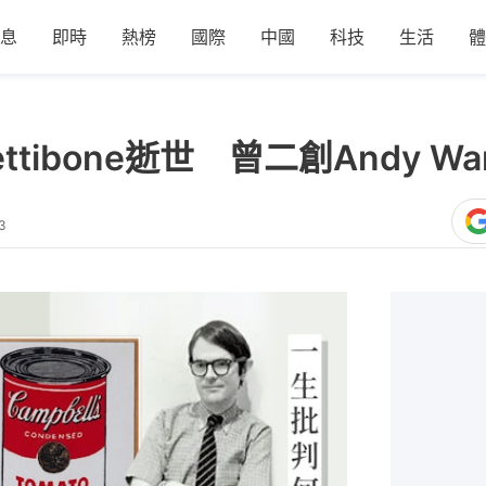
息
即時
熱榜
國際
中國
科技
生活
體
Pettibone逝世 曾二創Andy 
3