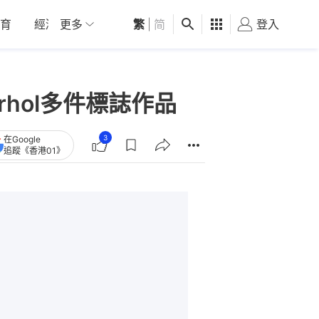
育
經濟
更多
01深圳
繁
觀點
|
简
健康
好食玩飛
登入
女
Warhol多件標誌作品
3
在Google
追蹤《香港01》