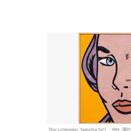
《Roy Lichtenstein, 'Seductive Girl'》，1964（圖