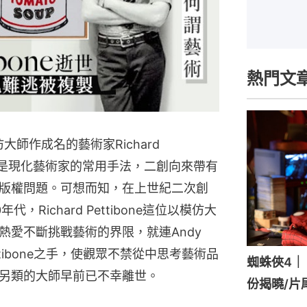
熱門文
以模仿大師作成名的藝術家Richard
次創作是現化藝術家的常用手法，二創向來帶有
版權問題。可想而知，在上世紀二次創
Richard Pettibone這位以模仿大
熱愛不斷挑戰藝術的界限，就連Andy
ttibone之手，使觀眾不禁從中思考藝術品
蜘蛛俠4｜《
另類的大師早前已不幸離世。
份揭曉/片