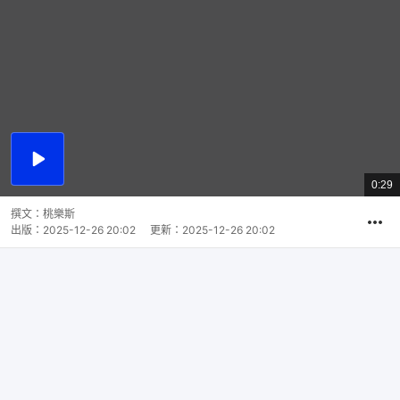
播
放
0:29
總
影
共
片
時
撰文：
桃樂斯
間
出版：
2025-12-26 20:02
更新：
2025-12-26 20:02