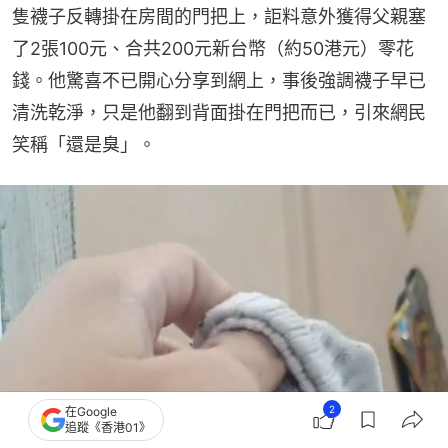
隻襪子反轉掛在房間的門把上，詎料意外獲得父親塞
了2張100元、合共200元新台幣（約50港元）零花
錢。他驚喜不已開心分享到網上，事後強調襪子早已
清洗乾淨，只是他翻到背面掛在門把而已，引來網民
笑稱「還是臭」。
2
在Google
追蹤《香港01》