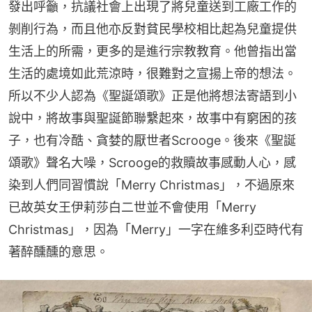
發出呼籲，抗議社會上出現了將兒童送到工廠工作的
剝削行為，而且他亦反對貧民學校相比起為兒童提供
生活上的所需，更多的是進行宗教教育。他曾指出當
生活的處境如此荒涼時，很難對之宣揚上帝的想法。
所以不少人認為《聖誕頌歌》正是他將想法寄語到小
說中，將故事與聖誕節聯繫起來，故事中有窮困的孩
子，也有冷酷、貪婪的厭世者Scrooge。後來《聖誕
頌歌》聲名大噪，Scrooge的救贖故事感動人心，感
染到人們同習慣說「Merry Christmas」，不過原來
已故英女王伊莉莎白二世並不會使用「Merry 
Christmas」，因為「Merry」一字在維多利亞時代有
著醉醺醺的意思。