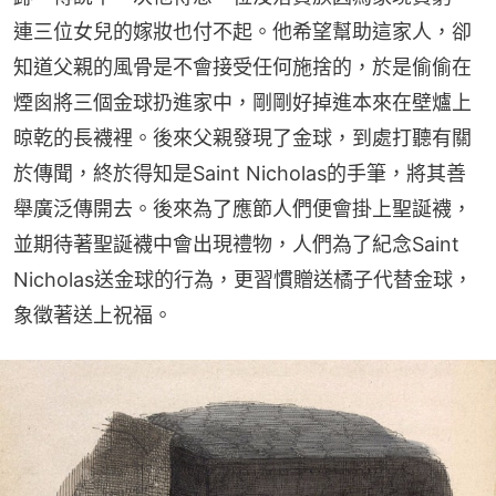
連三位女兒的嫁妝也付不起。他希望幫助這家人，卻
知道父親的風骨是不會接受任何施捨的，於是偷偷在
煙囪將三個金球扔進家中，剛剛好掉進本來在壁爐上
晾乾的長襪裡。後來父親發現了金球，到處打聽有關
於傳聞，終於得知是Saint Nicholas的手筆，將其善
舉廣泛傳開去。後來為了應節人們便會掛上聖誕襪，
並期待著聖誕襪中會出現禮物，人們為了紀念Saint 
Nicholas送金球的行為，更習慣贈送橘子代替金球，
象徵著送上祝福。