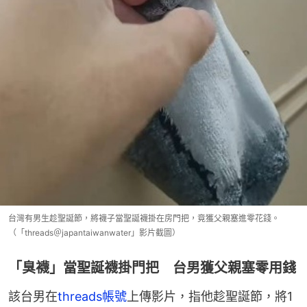
台灣有男生趁聖誕節，將襪子當聖誕襪掛在房門把，竟獲父親塞進零花錢。
（「threads＠japantaiwanwater」影片截圖）
「臭襪」當聖誕襪掛門把 台男獲父親塞零用錢
該台男在
threads帳號
上傳影片，指他趁聖誕節，將1