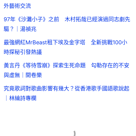
外藝術交流
97年《沙灘小子》之前 木村拓哉已經演過同志劇先
驅？｜湯禎兆
最強網紅MrBeast租下埃及金字塔 全新挑戰100小
時探秘引發熱議
黃言丹《等待雪崩》探索生死命題 勾勒存在的不安
與虛無｜開卷樂
究竟歌詞對歌曲影響有幾大？從香港歌手國語歌說起
｜林綸詩專欄