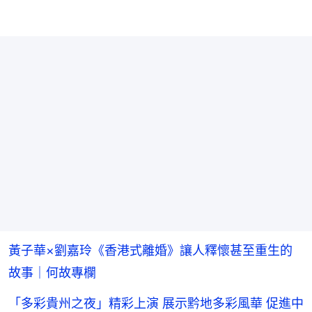
黃子華×劉嘉玲《香港式離婚》讓人釋懷甚至重生的
故事｜何故專欄
「多彩貴州之夜」精彩上演 展示黔地多彩風華 促進中