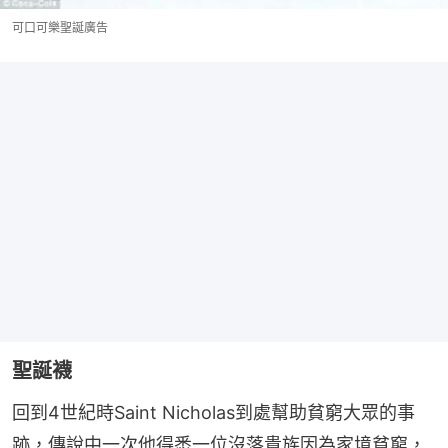
可口可樂聖誕廣告
聖誕襪
回到4世紀時Saint Nicholas到處幫助貧窮大眾的事
跡，傳說中一次他得悉一位沒落貴族因為家境貧窮，