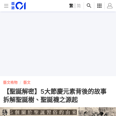
繁
|
简
藝文格物
藝文
【聖誕解密】5大節慶元素背後的故事
拆解聖誕樹、聖誕襪之源起