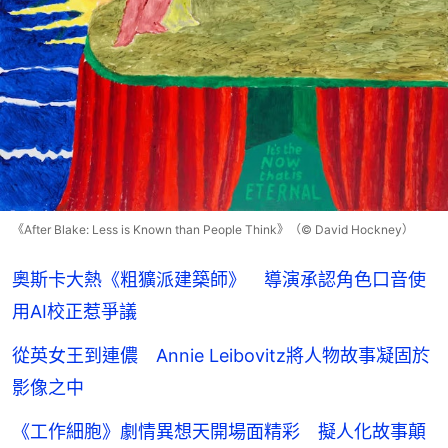
《After Blake: Less is Known than People Think》（© David Hockney）
奧斯卡大熱《粗獷派建築師》 導演承認角色口音使
用AI校正惹爭議
從英女王到連儂 Annie Leibovitz將人物故事凝固於
影像之中
《工作細胞》劇情異想天開場面精彩 擬人化故事顛