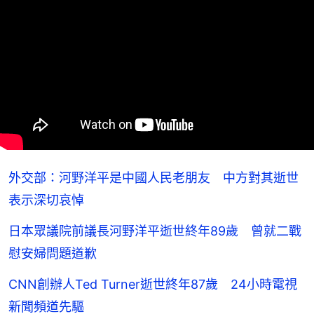
外交部：河野洋平是中國人民老朋友 中方對其逝世
表示深切哀悼
日本眾議院前議長河野洋平逝世終年89歲 曾就二戰
慰安婦問題道歉
CNN創辦人Ted Turner逝世終年87歲 24小時電視
新聞頻道先驅