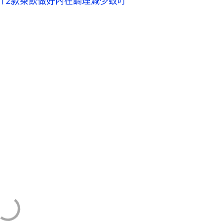
介2款茶飲做好內在調理減少蚊叮