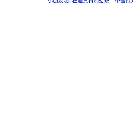
小朋友呢2種體質特別惹蚊 中醫推