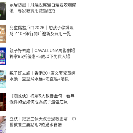
家居防蟲｜飛蟻脫翼變白蟻或咬爛傢
俬 專家教實用滅蟲絕招
兒童儲蓄戶口2026｜想孩子學識理
財？10+銀行開戶迎新及費用一覽
親子好去處｜CAVALLUNA馬術劇場
獨家95折優惠+5歲以下免費入場
親子好去處｜香港20+康文署兒童嬉
水池 巨型滑水梯+海盜船+噴泉
《蜘蛛俠》梅嬸5大教養金句 看無
條件的愛如何成為孩子最強底氣
立秋｜把握三伏天改善過敏虛寒 中
醫教養生要點附2款湯水食譜