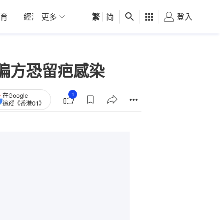
育
經濟
更多
01深圳
繁
觀點
|
简
健康
好食玩飛
登入
女
偏方恐留疤感染
1
在Google
追蹤《香港01》