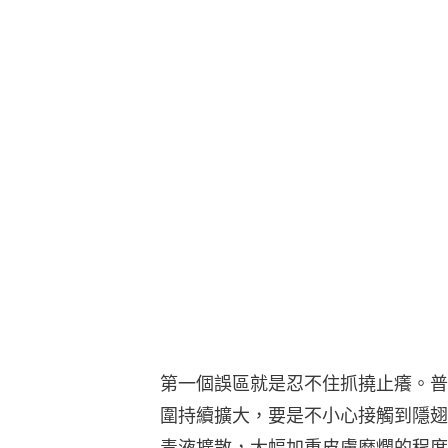
第一個誤區就是忍不住抓撓止癢。普
圍持續擴大，要是不小心接觸到隱翅
毒液擴散，大幅加重皮膚糜爛的程度