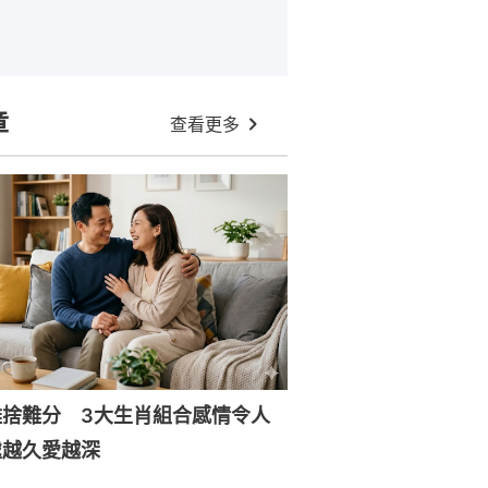
章
查看更多
難捨難分 3大生肖組合感情令人
處越久愛越深