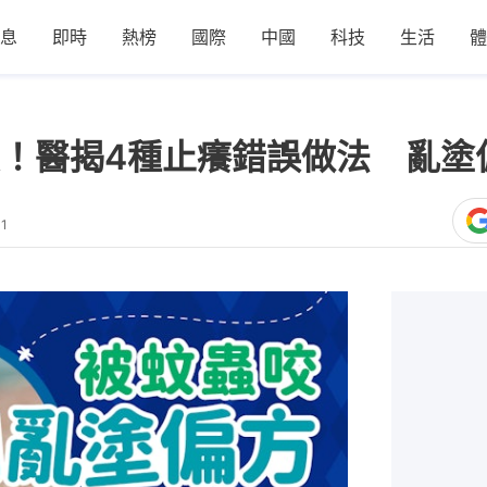
息
即時
熱榜
國際
中國
科技
生活
體
！醫揭4種止癢錯誤做法 亂塗
11