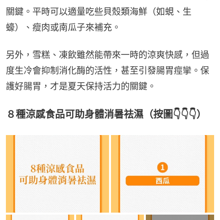
關鍵。平時可以適量吃些貝殼類海鮮（如蜆、生
蠔）、瘦肉或南瓜子來補充。
另外，雪糕、凍飲雖然能帶來一時的涼爽快感，但過
度生冷會抑制消化酶的活性，甚至引發腸胃痙攣。保
護好腸胃，才是夏天保持活力的關鍵。
８種涼感食品可助身體消暑祛濕（按圖👇👇👇）