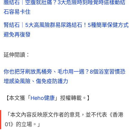
膽結石｜空腹就肚痛？3大危險時刻睡覺時這樣動結
石容易卡住
腎結石｜5大高風險群易尿路結石！5種簡單保健方式
避免再復發
延伸閱讀：
你也把牙刷放馬桶旁、毛巾用一週？8個浴室習慣恐
增感染風險、傷免疫防護力
【本文獲「
Heho健康
」授權轉載。】
「本文內容反映原文作者的意見，並不代表《香港
01》的立場。」