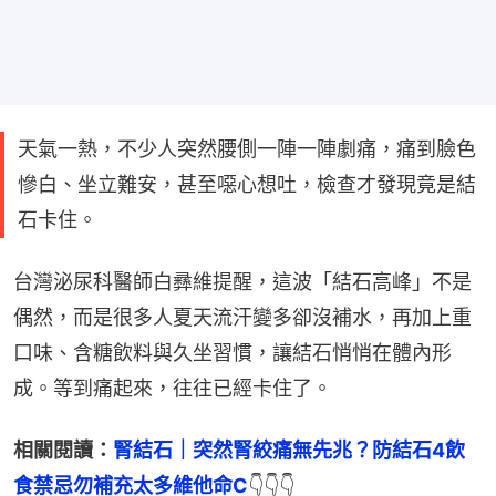
天氣一熱，不少人突然腰側一陣一陣劇痛，痛到臉色
慘白、坐立難安，甚至噁心想吐，檢查才發現竟是結
石卡住。
台灣泌尿科醫師白彞維提醒，這波「結石高峰」不是
偶然，而是很多人夏天流汗變多卻沒補水，再加上重
口味、含糖飲料與久坐習慣，讓結石悄悄在體內形
成。等到痛起來，往往已經卡住了。
相關閱讀：
腎結石｜突然腎絞痛無先兆？防結石4飲
食禁忌勿補充太多維他命C
👇👇👇