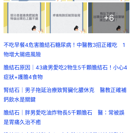
+
6
不吃早餐4危害膽結石糖尿病！中醫教3招正確吃 1
物增大腸癌風險
膽結石原因｜43歲男愛吃2物生5千顆膽結石！小心4
症狀+護膽4食物
腎結石｜男子拖延治療致腎臟化膿休克 醫教正確補
鈣飲水是關鍵
膽結石｜胖男愛吃油炸物長5千顆膽石 醫：常被誤
是胃痛久治不癒