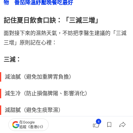
物　番茄降溫紓壓晚餐吃最好
記住夏日飲食口訣：「三減三增」
面對接下來的濕熱天氣，不妨把李醫生建議的「三減
三增」原則記在心裡：
三減：
減油膩（避免加重脾胃負擔）
減生冷（防止損傷脾陽、影響消化）
減甜膩（避免生痰聚濕）
4
在Google
追蹤《香港01》