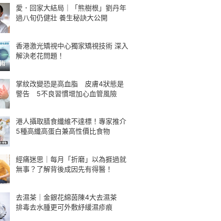
愛．回家大結局｜「熊樹根」劉丹年
過八旬仍健壯 養生秘訣大公開
香港激光矯視中心獨家矯視技術 深入
解決老花問題！
掌紋改變恐是高血脂 皮膚4狀態是
警告 5不良習慣增加心血管風險
港人攝取膳食纖維不達標！專家推介
5種高纖高蛋白兼高性價比食物
經痛迷思｜每月「折磨」以為捱過就
無事？了解背後成因先有得醫！
去濕茶｜金銀花綿茵陳4大去濕茶
排毒去水腫更可外敷紓緩濕疹痕