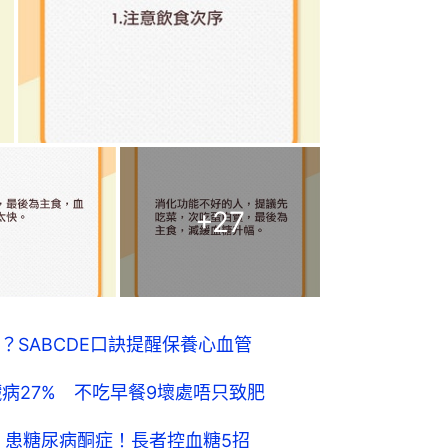
+
27
SABCDE口訣提醒保養心血管
病27% 不吃早餐9壞處唔只致肥
 患糖尿病酮症！長者控血糖5招