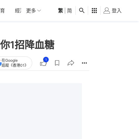
育
經濟
更多
01深圳
繁
觀點
|
简
健康
好食玩飛
登入
女
你1招降血糖
1
在Google
追蹤《香港01》