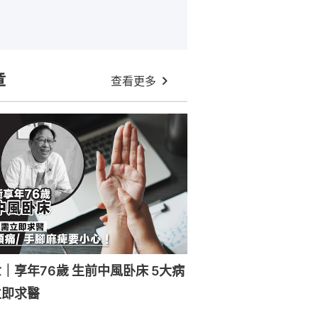
章
查看更多
｜享年76歲 生前中風卧床 5大病
立即求醫