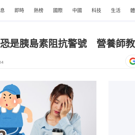
息
即時
熱榜
國際
中國
科技
生活
體
恐是胰島素阻抗警號 營養師教
04