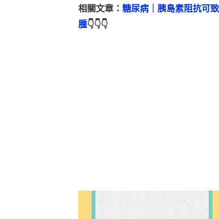
相關文章：
糖尿病｜胰島素阻抗可致
腫
👇👇👇