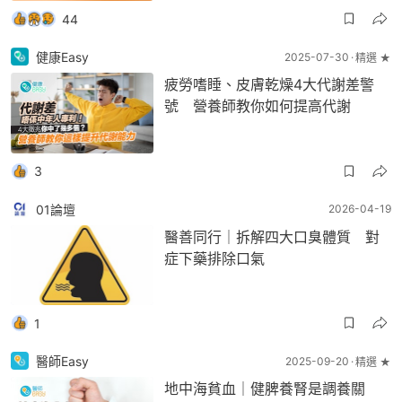
44
健康Easy
2025-07-30
精選 ★
疲勞嗜睡、皮膚乾燥4大代謝差警
號 營養師教你如何提高代謝
3
01論壇
2026-04-19
醫善同行｜拆解四大口臭體質 對
症下藥排除口氣
1
醫師Easy
2025-09-20
精選 ★
地中海貧血｜健脾養腎是調養關