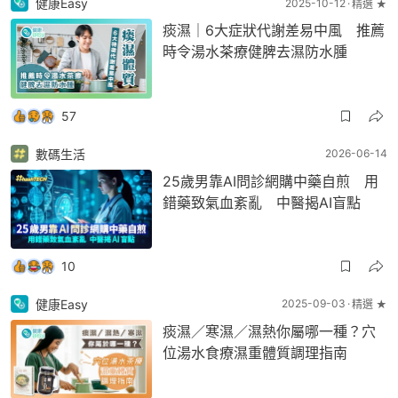
健康Easy
2025-10-12
精選 ★
痰濕｜6大症狀代謝差易中風 推薦
時令湯水茶療健脾去濕防水腫
57
數碼生活
2026-06-14
25歲男靠AI問診網購中藥自煎 用
錯藥致氣血紊亂 中醫揭AI盲點
10
健康Easy
2025-09-03
精選 ★
痰濕／寒濕／濕熱你屬哪一種？穴
位湯水食療濕重體質調理指南