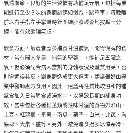
氣滯血瘀。良好的生活習慣有助補足元氣，包括每星
期進行至少３次的身體訓練如慢跑、踏單車，每晚睡
前以右手搭左手掌順時針圍繞肚臍輕柔地按壓十分
鐘，能有效調理氣虛。
飲食方面，氣虛者應多進食甘溫補氣、開胃健脾的食
材。常有聞人參是「補氣的聖藥」，能補足五臟之
氣，但必須配合病人當刻的身體狀況及體質用藥，否
則會適得其反，對身體造成更大傷害，建議最好由專
業中醫師處方食用。因此，建議將性質比較溫和的補
氣食加入日常膳食或湯水中，以達致長期的補身功
效，當中包括各種根莖類或性味甘溫的食物如淮山、
土豆、紅蘿蔔、番薯、南瓜、栗子、白米、北芪、海
底椰、大棗、薑等。另外，避免進食過多冰涼寒冷、