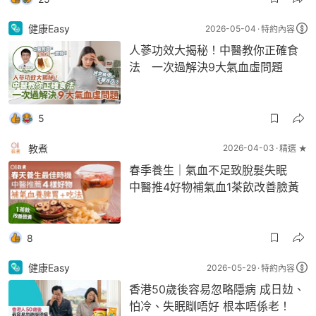
健康Easy
2026-05-04
特約內容
人蔘功效大揭秘！中醫教你正確食
法 一次過解決9大氣血虛問題
5
教煮
2026-04-03
精選 ★
春季養生｜氣血不足致脫髮失眠
中醫推4好物補氣血1茶飲改善臉黃
8
健康Easy
2026-05-29
特約內容
香港50歲後容易忽略隱病 成日攰、
怕冷、失眠瞓唔好 根本唔係老！