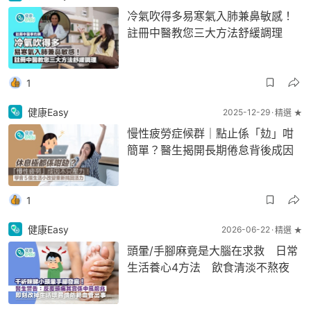
冷氣吹得多易寒氣入肺兼鼻敏感！
註冊中醫教您三大方法舒緩調理
1
健康Easy
2025-12-29
精選 ★
慢性疲勞症候群｜點止係「攰」咁
簡單？醫生揭開長期倦怠背後成因
1
健康Easy
2026-06-22
精選 ★
頭暈/手腳麻竟是大腦在求救 日常
生活養心4方法 飲食清淡不熬夜