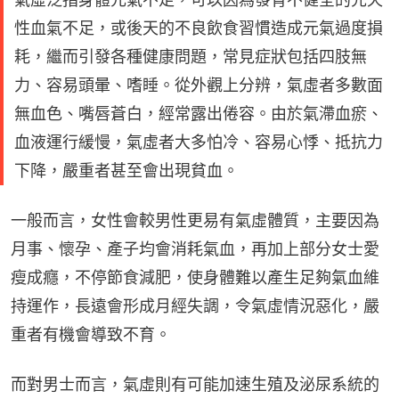
性血氣不足，或後天的不良飲食習慣造成元氣過度損
耗，繼而引發各種健康問題，常見症狀包括四肢無
力、容易頭暈、嗜睡。從外觀上分辨，氣虛者多數面
無血色、嘴唇蒼白，經常露出倦容。由於氣滯血瘀、
血液運行緩慢，氣虛者大多怕冷、容易心悸、抵抗力
下降，嚴重者甚至會出現貧血。
一般而言，女性會較男性更易有氣虛體質，主要因為
月事、懷孕、產子均會消耗氣血，再加上部分女士愛
瘦成癮，不停節食減肥，使身體難以產生足夠氣血維
持運作，長遠會形成月經失調，令氣虛情況惡化，嚴
重者有機會導致不育。
而對男士而言，氣虛則有可能加速生殖及泌尿系統的