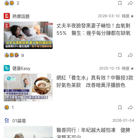
2
熱爆話題
2026-03-10
精選 ★
丈夫半夜臉發黑妻子嚇怕！血氧剩
55% 醫生：幾乎每分鐘都在缺氧
9
健康Easy
2025-12-15
精選 ★
網紅「養生水」真有效？中醫授3款
好氣色茶飲 改善暗黃浮腫臉色
1
01論壇
2026-01-04
醫善同行｜年紀越大越怕凍 健脾
溫腎不可少