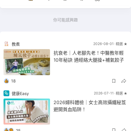
你可能感興趣
教煮
2026-08-01
精選 ★
抗衰老｜人老腳先老！中醫教年輕
10年秘訣 通經絡大腿操+補氣餃子
18
健康Easy
2026-07-11
精選 ★
2026婦科體檢｜女士高效攝鐵秘笈
避開貧血陷阱！
25