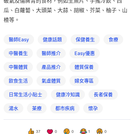
破氣及傷脾胃的食材，例如生魚片、手搖冷飲、西
瓜、白蘿蔔、大頭菜、大蒜、胡椒、芥菜、柚子、山
楂等。
醫師Easy
健康話題
保健養生
食療
中醫養生
醫師推介
Easy優惠
中醫體質
產品推介
體質保養
飲食生活
氣虛體質
婦女專區
日常生活小貼士
健康冷知識
長者保養
湯水
茶療
都市疾病
懷孕
37
0
0
1
0