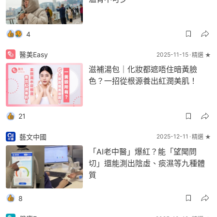
4
醫美Easy
2025-11-15
精選 ★
滋補湯包｜化妝都遮唔住暗黃臉
色？一招從根源養出紅潤美肌！
21
藝文中國
2025-12-11
精選 ★
「AI老中醫」爆紅？能「望聞問
切」還能測出陰虛、痰濕等九種體
質
8