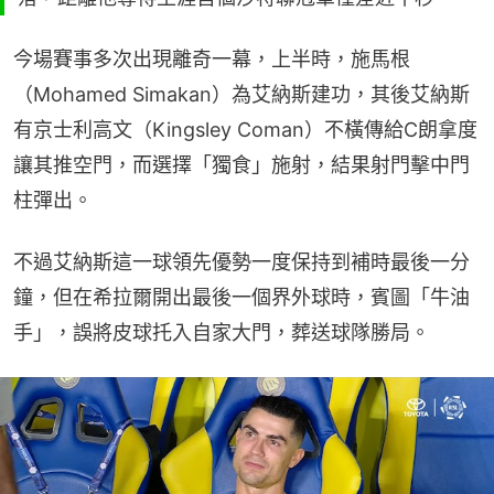
今場賽事多次出現離奇一幕，上半時，施馬根
（Mohamed Simakan）為艾納斯建功，其後艾納斯
有京士利高文（Kingsley Coman）不橫傳給C朗拿度
讓其推空門，而選擇「獨食」施射，結果射門擊中門
柱彈出。
不過艾納斯這一球領先優勢一度保持到補時最後一分
鐘，但在希拉爾開出最後一個界外球時，賓圖「牛油
手」，誤將皮球托入自家大門，葬送球隊勝局。