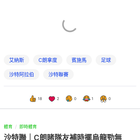
艾納斯
C朗拿度
賓施馬
足球
沙特阿拉伯
沙特聯賽
18
2
0
1
0
體育
即時體育
沙特聯｜C朗睹隊友補時擺烏龍勁無