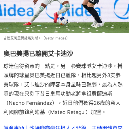
吉達艾阿里翼鋒馬列斯。（Getty Images）
奧巴美揚已離開艾卡迪沙
球迷值得留意的一點是，另一參賽球隊艾卡迪沙，掛
頭牌的球星奧巴美揚近日已離隊，相比起另外3支參
賽球隊，艾卡迪沙的陣容本身星味已較弱，最為人熟
悉的現在只剩下昔日皇馬功勳老將拿祖費蘭迪斯
（Nacho Fernández），近日他們獲得26歲的意大
利國腳前鋒利迪基（Mateo Retegui）加盟。
轉會專題｜沙特聯賽瘋狂搶人才背後 王儲用體育來