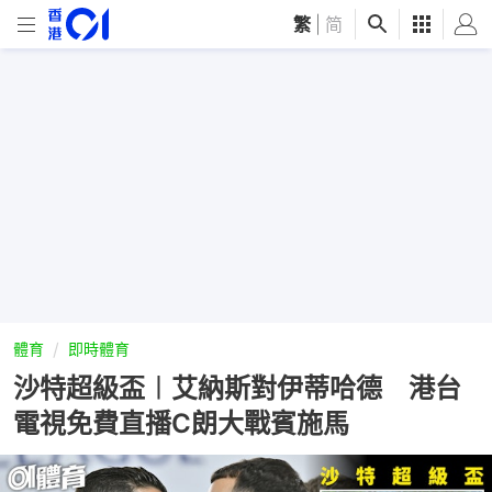
繁
|
简
體育
即時體育
沙特超級盃︱艾納斯對伊蒂哈德 港台
電視免費直播C朗大戰賓施馬