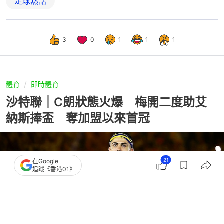
足球熱話
3
0
1
1
1
體育
即時體育
沙特聯｜C朗狀態火爆 梅開二度助艾
納斯捧盃 奪加盟以來首冠
21
在Google
追蹤《香港01》