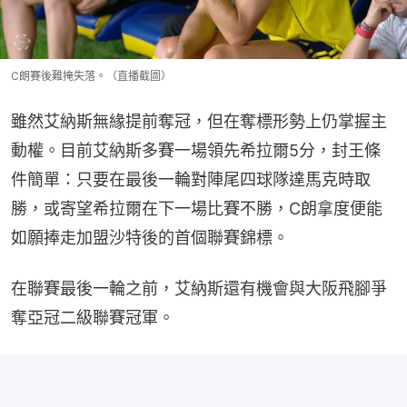
C朗賽後難掩失落。（直播截圖）
雖然艾納斯無緣提前奪冠，但在奪標形勢上仍掌握主
動權。目前艾納斯多賽一場領先希拉爾5分，封王條
件簡單：只要在最後一輪對陣尾四球隊達馬克時取
勝，或寄望希拉爾在下一場比賽不勝，C朗拿度便能
如願捧走加盟沙特後的首個聯賽錦標。
在聯賽最後一輪之前，艾納斯還有機會與大阪飛腳爭
奪亞冠二級聯賽冠軍。