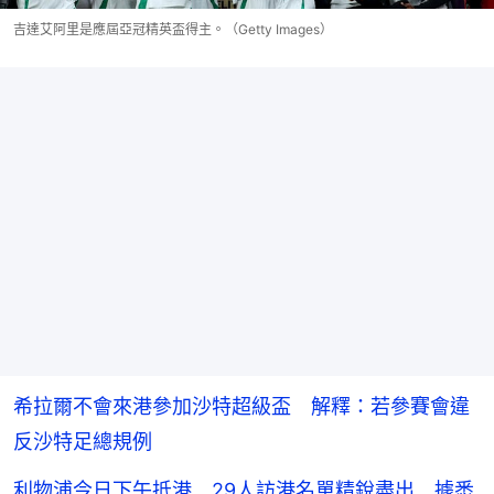
吉達艾阿里是應屆亞冠精英盃得主。（Getty Images）
希拉爾不會來港參加沙特超級盃 解釋：若參賽會違
反沙特足總規例
利物浦今日下午抵港 29人訪港名單精銳盡出 據悉