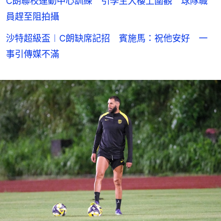
C朗聯校運動中心訓練 引學生大樓上圍觀 球隊職
員趕至阻拍攝
沙特超級盃︱C朗缺席記招 賓施馬：祝他安好 一
事引傳媒不滿