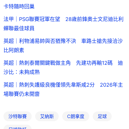
卡特隨時回巢
法甲｜PSG聯賽冠軍在望 28歲前鋒奧士文尼迪比利
蟬聯最佳球員
英超｜利物浦易帥與否猶豫不決 車路士搶先接洽沙
比阿朗素
英超｜熱刺泰爾關鍵戰做主角 先建功再輸12碼 迪
沙比：未夠成熟
英超｜熱刺失護級良機僅領先韋斯咸2分 2026年主
場聯賽仍未開齋
沙特聯賽
艾納斯
C朗拿度
足球