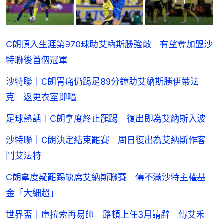
C朗頂入生涯第970球助艾納斯勝強敵 有望奪加盟沙
特聯後首個冠軍
沙特聯｜C朗胃痛仍踢足89分鐘助艾納斯勝伊蒂法
克 返更衣室即嘔
足球熱話︱C朗拿度終止罷踢 復出即為艾納斯入波
沙特聯｜C朗決定結束罷賽 周日復出為艾納斯作客
鬥艾法特
C朗拿度疑罷踢缺席艾納斯聯賽 傳不滿沙特主權基
金「大細超」
世界盃｜庫拉索再易帥 路頓上任3月請辭 傳艾禾