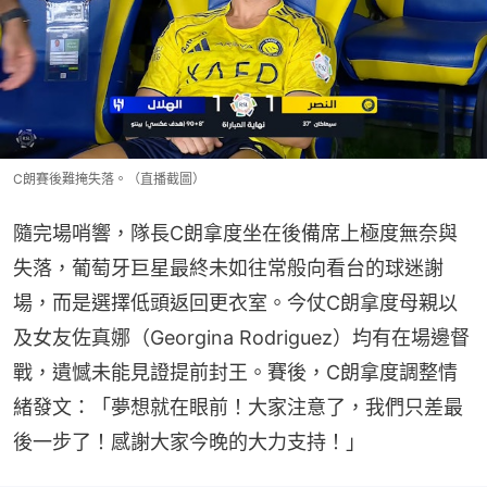
C朗賽後難掩失落。（直播截圖）
隨完場哨響，隊長C朗拿度坐在後備席上極度無奈與
失落，葡萄牙巨星最終未如往常般向看台的球迷謝
場，而是選擇低頭返回更衣室。今仗C朗拿度母親以
及女友佐真娜（Georgina Rodriguez）均有在場邊督
戰，遺憾未能見證提前封王。賽後，C朗拿度調整情
緒發文：「夢想就在眼前！大家注意了，我們只差最
後一步了！感謝大家今晚的大力支持！」