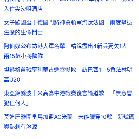
入住尖沙咀酒店
女子歐國盃︱德國門將神勇領軍淘汰法國 兩度擊退
癌魔的生命鬥士
阿仙奴公布訪港大軍名單 精銳盡出4新兵獨欠1人
兩15歲小將隨隊
坦赫格首戰率利華古遜吞慘敗 訪巴西1：5負法林明
高U20
東亞錦餘波｜米高為中港戰賽後言論道歉 「無意冒
犯任何人」
莫迪歷離開皇馬加盟AC米蘭 未能續穿10號 新號碼
與熱刺有淵源