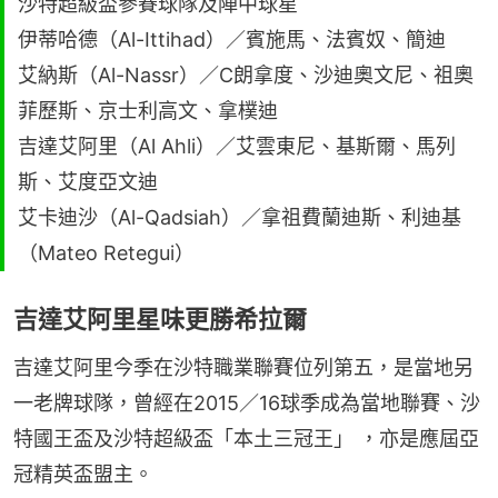
沙特超級盃參賽球隊及陣中球星
伊蒂哈德（Al-Ittihad）／賓施馬、法賓奴、簡迪
艾納斯（Al-Nassr）／C朗拿度、沙迪奧文尼、祖奧
菲歷斯、京士利高文、拿樸迪
吉達艾阿里（Al Ahli）／艾雲東尼、基斯爾、馬列
斯、艾度亞文迪
艾卡迪沙（Al-Qadsiah）／拿祖費蘭迪斯、利迪基
（Mateo Retegui）
吉達艾阿里星味更勝希拉爾
吉達艾阿里今季在沙特職業聯賽位列第五，是當地另
一老牌球隊，曾經在2015／16球季成為當地聯賽、沙
特國王盃及沙特超級盃「本土三冠王」 ，亦是應屆亞
冠精英盃盟主。