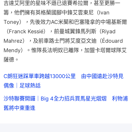
吉達艾阿里的星味不遜已退賽希拉爾，甚至更勝一
籌，他們擁有英格蘭國腳中鋒艾雲東尼（Ivan 
Toney），先後效力AC米蘭和巴塞隆拿的中場基斯爾
（Franck Kessié），前曼城翼鋒馬列斯（Riyad 
Mahrez），及前車路士門將艾度亞文迪（Édouard 
Mendy）。惟隊長法明奴已離隊，加盟卡塔爾球隊艾
薩德。
C朗狂迷踩單車跨越13000公里 由中國遠赴沙特見
偶像｜足球熱話
沙特聯賽開鑼｜Big 4全力招兵買馬星光熠熠 利物浦
舊將中東重逢