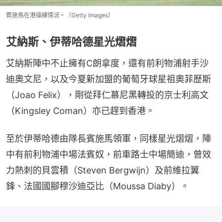
賓施馬在港操練情況。（Getty Images）
艾納斯、伊蒂哈德星光熠熠
艾納斯陣中不止擁有C朗拿度，還有前利物浦射手沙
迪奧文尼，以及今夏新加盟的葡萄牙球星祖奧菲歷斯
（Joao Felix），剛從拜仁慕尼黑轉投的京士利高文
（Kingsley Coman）亦已趕到香港。
至於伊蒂哈德由隊長賓施馬領軍，同樣星光熠熠，陣
中有前利物浦中場法賓奴，前車路士中場簡迪，曾效
力熱刺的貝雲積（Steven Bergwijn）及前維拉翼
鋒、法國國腳穆沙迪亞比（Moussa Diaby）。