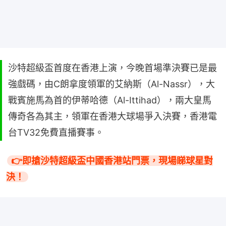
沙特超級盃首度在香港上演，今晚首場準決賽已是最
強戲碼，由C朗拿度領軍的艾納斯（Al-Nassr），大
戰賓施馬為首的伊蒂哈德（Al-Ittihad），兩大皇馬
傳奇各為其主，領軍在香港大球場爭入決賽，香港電
台TV32免費直播賽事。
👉即搶沙特超級盃中國香港站門票，現場睇球星對
決！