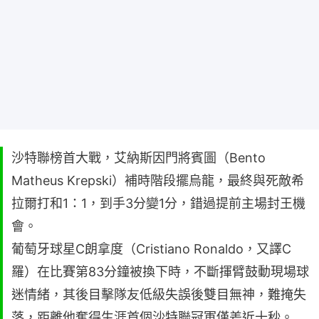
沙特聯榜首大戰，艾納斯因門將賓圖（Bento
Matheus Krepski）補時階段擺烏龍，最終與死敵希
拉爾打和1：1，到手3分變1分，錯過提前主場封王機
會。
葡萄牙球星C朗拿度（Cristiano Ronaldo，又譯C
羅）在比賽第83分鐘被換下時，不斷揮臂鼓動現場球
迷情緒，其後目擊隊友低級失誤後雙目無神，難掩失
落，距離他奪得生涯首個沙特聯冠軍僅差近十秒。