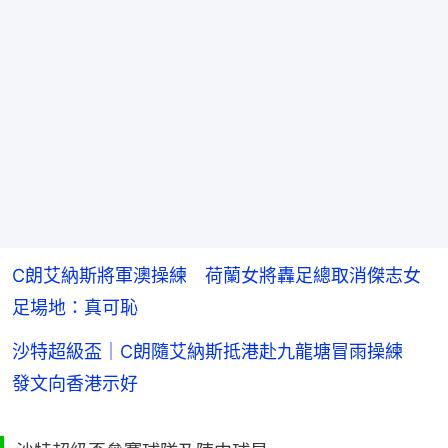
C朗艾納斯將軍澳操練 荷蘭女將轟足總取消傑志女
足場地：真可恥
沙特超級盃｜C朗隨艾納斯抵港赴九龍塘冒雨操練
發文向香港示好