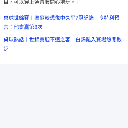
目，可以穿上道具服開心地玩。」
桌球世錦賽︱奧蘇較想像中久平7冠紀錄 亨特利預
言：他會贏第8次
桌球熱話｜世錦賽迎不速之客 白鴿亂入賽場悠閒散
步