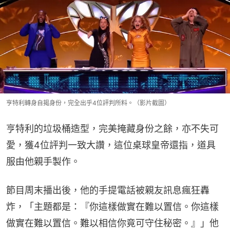
亨特利轉身自揭身份，完全出乎4位評判所料。（影片截圖）
亨特利的垃圾桶造型，完美掩藏身份之餘，亦不失可
愛，獲4位評判一致大讚，這位桌球皇帝還指，道具
服由他親手製作。
節目周末播出後，他的手提電話被親友訊息瘋狂轟
炸，「主題都是：『你這樣做實在難以置信。你這樣
做實在難以置信。難以相信你竟可守住秘密。』」他