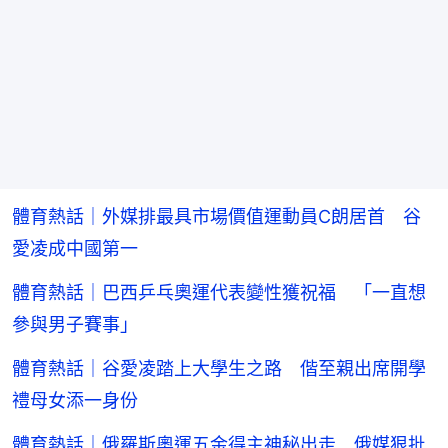
體育熱話｜外媒排最具市場價值運動員C朗居首 谷
愛凌成中國第一
體育熱話｜巴西乒乓奧運代表變性獲祝福 「一直想
參與男子賽事」
體育熱話｜谷愛凌踏上大學生之路 偕至親出席開學
禮母女添一身份
體育熱話｜俄羅斯奧運五金得主神秘出走 俄媒狠批