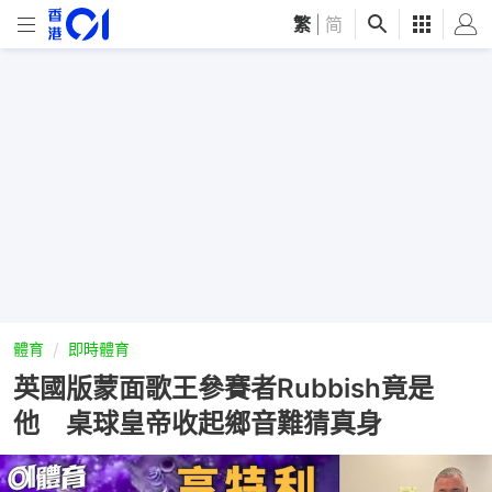
繁
|
简
體育
即時體育
英國版蒙面歌王參賽者Rubbish竟是
他 桌球皇帝收起鄉音難猜真身