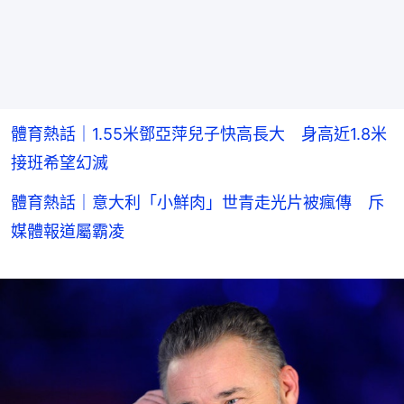
體育熱話｜1.55米鄧亞萍兒子快高長大 身高近1.8米
接班希望幻滅
體育熱話｜意大利「小鮮肉」世青走光片被瘋傳 斥
媒體報道屬霸凌