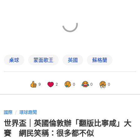
桌球
蒙面歌王
英國
蘇格蘭
9
2
0
0
0
國際
環球趣聞
世界盃｜英國倫敦辦「翻版比寧咸」大
賽 網民笑稱：很多都不似