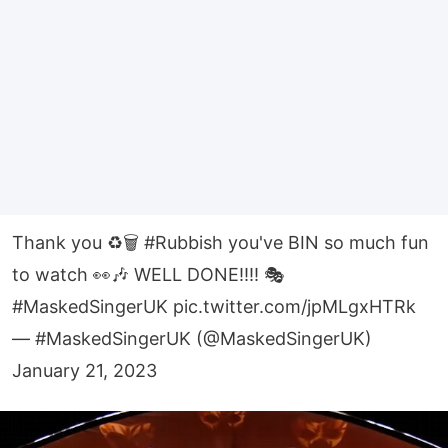
Thank you ♻️🗑️
#Rubbish
you've BIN so much fun
to watch 👀🎶 WELL DONE!!!! 🎭
#MaskedSingerUK
pic.twitter.com/jpMLgxHTRk
— #MaskedSingerUK (@MaskedSingerUK)
January 21, 2023