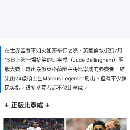
在世界盃賽事如火如荼舉行之際，英國倫敦街頭7月
15日上演一場搞笑的比寧咸（Jude Bellingham）翻
版大賽，選出最似英格蘭隊主將比寧咸的參賽者，結
果由24歲碩士生Marcus Legemah勝出。但有不少網
民笑指，很多參賽者都不似比寧咸。
↓ 正版比寧咸 ↓