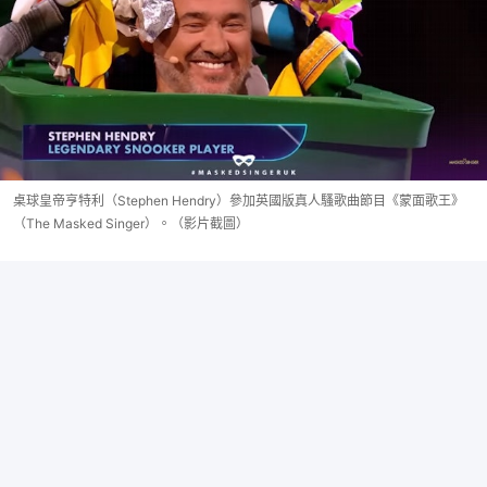
桌球皇帝亨特利（Stephen Hendry）參加英國版真人騷歌曲節目《蒙面歌王》
（The Masked Singer）。（影片截圖）