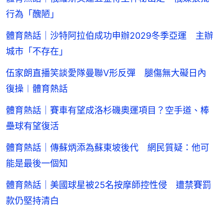
行為「醜陋」
體育熱話｜沙特阿拉伯成功申辦2029冬季亞運 主辦
城市「不存在」
伍家朗直播笑談愛隊曼聯V形反彈 腿傷無大礙日內
復操︱體育熱話
體育熱話｜賽車有望成洛杉磯奧運項目？空手道、棒
壘球有望復活
體育熱話｜傳蘇炳添為蘇東坡後代 網民質疑：他可
能是最後一個知
體育熱話｜美國球星被25名按摩師控性侵 遭禁賽罰
款仍堅持清白