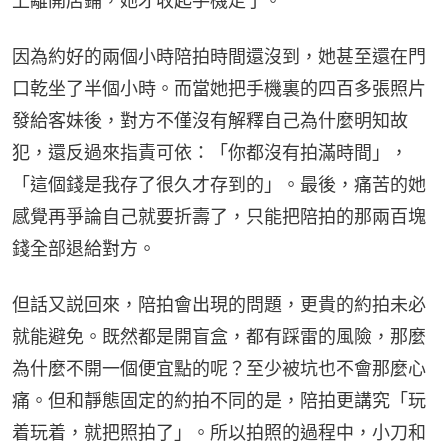
上離開店鋪，她才收起手機走了。
因為約好的兩個小時陪拍時間還沒到，她甚至還在門
口乾坐了半個小時。而當她把手機裏的四百多張照片
發給客妹後，對方不僅沒有解釋自己為什麼明知故
犯，還反過來指責可依：「你都沒有拍滿時間」，
「這個錢是我存了很久才存到的」。最後，痛苦的她
感覺再爭論自己就要折壽了，只能把陪拍的那兩百塊
錢全部退給對方。
但話又説回來，陪拍會出現的問題，更貴的約拍未必
就能避免。既然都是開盲盒，都有踩雷的風險，那麼
為什麼不開一個便宜點的呢？至少被坑也不會那麼心
痛。但和靜態固定的約拍不同的是，陪拍更講究「玩
着玩着，就把照拍了」。所以拍照的過程中，小刀和