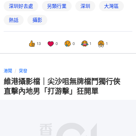
深圳好去處
另類行業
深圳
大灣區
熱話
攝影
13
0
0
1
1
港聞
突發
維港攝影檔｜尖沙咀無牌檔鬥獨行俠
直擊內地男「打游擊」狂開單