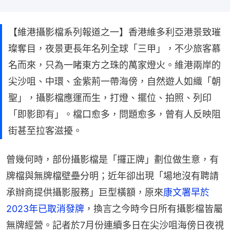
【維港攝影檔系列報道之一】香港維多利亞港景致璀
璨奪目，夜景更長年名列全球「三甲」，不少旅客慕
名而來，只為一睹東方之珠的萬家燈火。維港兩岸的
尖沙咀、中環、金紫荊一帶海傍，自然遊人如織「朝
聖」，攝影檔應運而生，打燈、擺位、拍照、列印
「即影即有」。檔口愈多，問題愈多，曾有人反映阻
街甚至拉客滋擾。
曾幾何時，部份攝影檔是「攞正牌」劃位做生意，有
牌檔與無牌檔壁壘分明；近年卻出現「場地沒有聘請
承辦商提供攝影服務」巨型橫額，原來
康文署早於
2023年已取消發牌
，換言之今時今日所有攝影檔皆屬
無牌經營。記者於7月份連續多日在尖沙咀海傍日夜視