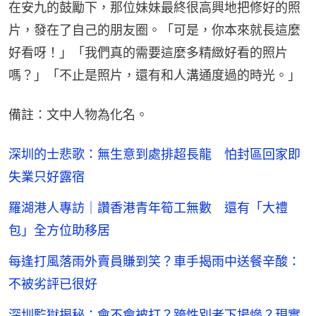
在安九的鼓勵下，那位妹妹最終很高興地把修好的照
片，發在了自己的朋友圈。「可是，你本來就長這麼
好看呀！」「我們真的需要這麼多精緻好看的照片
嗎？」「不止是照片，還有和人溝通度過的時光。」
備註：文中人物為化名。
深圳的士悲歌：無生意到處排超長龍 怕封區回家即
失業只好露宿
羅湖港人專訪｜讚香港青年筍工無數 還有「大禮
包」全方位助移居
每逢打風落雨外賣員賺到笑？車手揭雨中送餐辛酸：
不被劣評已很好
深圳監獄揭秘：會不會被打？跨性別者下場慘？現實