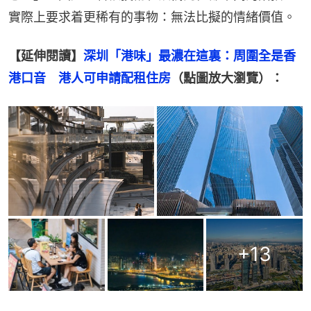
實際上要求着更稀有的事物：無法比擬的情緒價值。
【延伸閱讀】
深圳「港味」最濃在這裏：周圍全是香
港口音　港人可申請配租住房
（點圖放大瀏覽）：
+
13