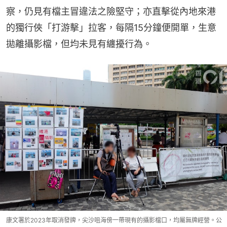
察，仍見有檔主冒違法之險堅守；亦直擊從內地來港
的獨行俠「打游擊」拉客，每隔15分鐘便開單，生意
拋離攝影檔，但均未見有纏擾行為。
康文署於2023年取消發牌，尖沙咀海傍一帶現有的攝影檔口，均屬無牌經營。公