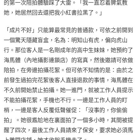
的第一次陪拍體驗踩了大雷。「我一直忍着脾氣教
她，她居然回去還把我小紅書拉黑了。」
「成片不好」只能算最常見的普通款，可依之前開到
一個驚天隱藏盲盒，名為：明知山有虎，偏向虎山
行。那位客人是一名剛成年的高中生妹妹，她預約了
海馬體（內地攝影連鎖店）的寫真，然後邀請可依做
陪拍，在旁邊拍攝花絮。但可依不知情的是：由於之
前發生過拍完花絮後客人直接退款的事情，海馬體在
不久前開始禁止拍攝。她一進門，就被工作人員提示
不能拍攝花絮，手機也不行。一邊是工作人員的盯
梢，一邊是客人反覆低聲催促：「沒事的，你偷偷
拍」。她很尷尬地在裏面拍了一個多小時，其間被提
醒了四次，最後工作人員請來了保安，要求她必須馬