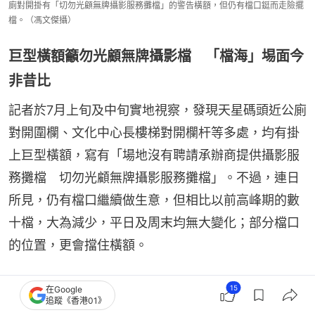
廁對開掛有「切勿光顧無牌攝影服務攤檔」的警告橫額，但仍有檔口鋌而走險擺
檔。（馮文傑攝）
巨型橫額籲勿光顧無牌攝影檔 「檔海」埸面今
非昔比
記者於7月上旬及中旬實地視察，發現天星碼頭近公廁
對開圍欄、文化中心長樓梯對開欄杆等多處，均有掛
上巨型橫額，寫有「場地沒有聘請承辦商提供攝影服
務攤檔　切勿光顧無牌攝影服務攤檔」。不過，連日
所見，仍有檔口繼續做生意，但相比以前高峰期的數
十檔，大為減少，平日及周末均無大變化；部分檔口
的位置，更會擋住橫額。
檔口出租「尿袋」幫補收入
15
在Google
追蹤《香港01》
現場所見，檔口均標明價錢，例如2R即時相20元、