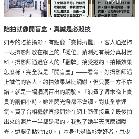
+
26
陪拍就像開盲盒，真誠是必殺技
如今的陪拍攝影，有點像「賽博擺攤」，客人通過掃
一眼攝影師放在網上的「攤位」猜測她有幾分真材實
料，攝影師通過客人的「翻牌」接受邀約，拍攝效果
怎麼樣，完全就是「開盲盒」——看命。好攝影師遇
上誠信的客人，約拍效果堪比網戀，但只要一方不靠
譜，就是一場漏洞百出的網騙。「浪費了週末晚上寶
貴的兩個小時，她連閃光燈都不會調，對焦全靠運
氣。買了台相機就直接開始在網上隨便接單？最後拍
出來的照片一半都是黑的，我教了她半天怎麼調曝
光，還要倒貼她120。」本身也是攝影愛好者，嵐少