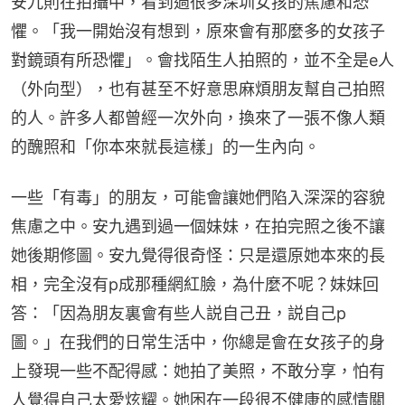
安九則在拍攝中，看到過很多深圳女孩的焦慮和恐
懼。「我一開始沒有想到，原來會有那麼多的女孩子
對鏡頭有所恐懼」。會找陌生人拍照的，並不全是e人
（外向型），也有甚至不好意思麻煩朋友幫自己拍照
的人。許多人都曾經一次外向，換來了一張不像人類
的醜照和「你本來就長這樣」的一生內向。
一些「有毒」的朋友，可能會讓她們陷入深深的容貌
焦慮之中。安九遇到過一個妹妹，在拍完照之後不讓
她後期修圖。安九覺得很奇怪：只是還原她本來的長
相，完全沒有p成那種網紅臉，為什麼不呢？妹妹回
答：「因為朋友裏會有些人説自己丑，説自己p
圖。」在我們的日常生活中，你總是會在女孩子的身
上發現一些不配得感：她拍了美照，不敢分享，怕有
人覺得自己太愛炫耀。她困在一段很不健康的感情關