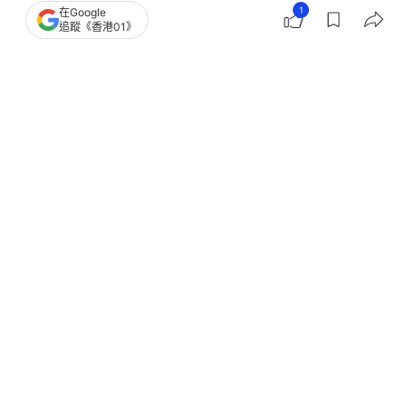
1
在Google
熱話
健康百科
台灣
追蹤《香港01》
68
3
5
4
0
生活
教煮
醫揭5種天然食物吃錯易中毒！1類豆未
熟最傷腎 蘋果籽千祈咪吞！