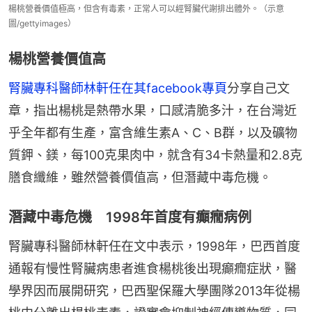
楊桃營養價值極高，但含有毒素，正常人可以經腎臟代謝排出體外。（示意
圖/gettyimages）
楊桃營養價值高
腎臟專科醫師林軒任在其facebook專頁
分享自己文
章，指出楊桃是熱帶水果，口感清脆多汁，在台灣近
乎全年都有生產，富含維生素A、C、B群，以及礦物
質鉀、鎂，每100克果肉中，就含有34卡熱量和2.8克
膳食纖維，雖然營養價值高，但潛藏中毒危機。
潛藏中毒危機 1998年首度有癲癇病例
腎臟專科醫師林軒任在文中表示，1998年，巴西首度
通報有慢性腎臟病患者進食楊桃後出現癲癇症狀，醫
學界因而展開研究，巴西聖保羅大學團隊2013年從楊