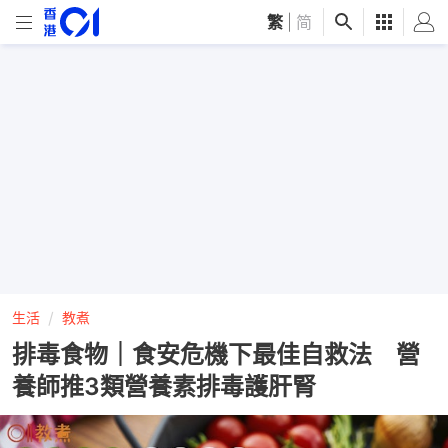
繁
|
简
生活
教煮
排毒食物｜食安危機下最佳自救法 營
養師推3類營養素排毒護肝腎