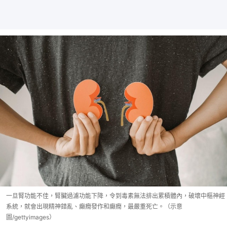
一旦腎功能不佳，腎臟過濾功能下降，令到毒素無法排出累積體內，破壞中樞神經
系統，就會出現精神錯亂、癲癇發作和癲癇，最嚴重死亡。（示意
圖/gettyimages）