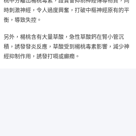
桃中分離出楊桃毒素，證實會抑制神經傳導物質，同
時刺激神經，令人過度興奮，打破中樞神經原有的平
衡，導致失控。
另外，楊桃含有大量草酸，急性草酸鈣在腎小管沉
積，誘發發炎反應，草酸受到楊桃毒素影響，減少神
經抑制作用，誘發打嗝或癲癇。