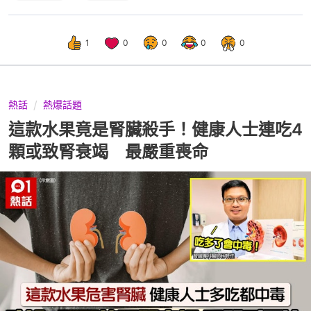
1
0
0
0
0
熱話
熱爆話題
這款水果竟是腎臟殺手！健康人士連吃4
顆或致腎衰竭 最嚴重喪命