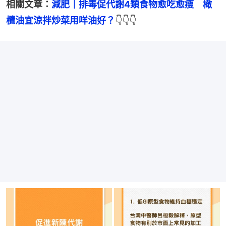
相關文章：
減肥｜排毒促代謝4類食物愈吃愈瘦　橄
欖油宜涼拌炒菜用咩油好？
👇👇👇