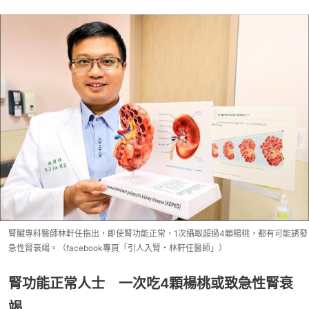
腎臟專科醫師林軒任指出，即使腎功能正常，1次攝取超過4顆楊桃，都有可能誘發
急性腎衰竭。（facebook專頁「引人入腎・林軒任醫師」）
腎功能正常人士 一次吃4顆楊桃或致急性腎衰
竭