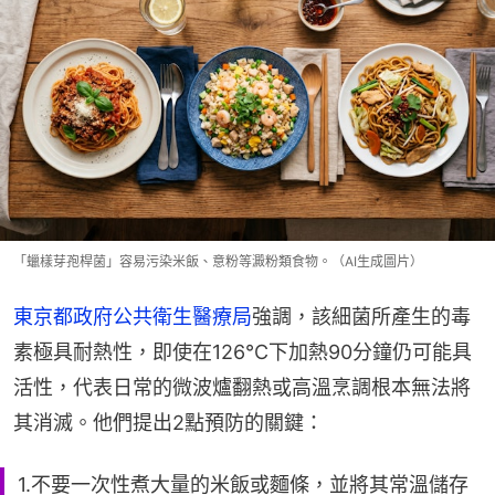
「蠟樣芽孢桿菌」容易污染米飯、意粉等澱粉類食物。（AI生成圖片）
東京都政府公共衛生醫療局
強調，該細菌所產生的毒
素極具耐熱性，即使在126°C下加熱90分鐘仍可能具
活性，代表日常的微波爐翻熱或高溫烹調根本無法將
其消滅。他們提出2點預防的關鍵：
1.不要一次性煮大量的米飯或麵條，並將其常溫儲存