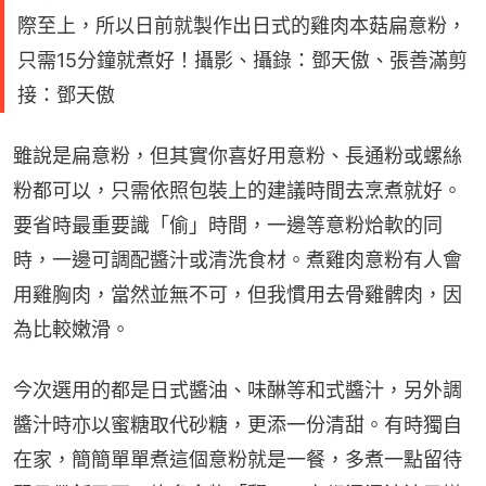
際至上，所以日前就製作出日式的雞肉本菇扁意粉，
只需15分鐘就煮好！攝影、攝錄：鄧天傲、張善滿剪
接：鄧天傲
雖說是扁意粉，但其實你喜好用意粉、長通粉或螺絲
粉都可以，只需依照包裝上的建議時間去烹煮就好。
要省時最重要識「偷」時間，一邊等意粉烚軟的同
時，一邊可調配醬汁或清洗食材。煮雞肉意粉有人會
用雞胸肉，當然並無不可，但我慣用去骨雞髀肉，因
為比較嫩滑。
今次選用的都是日式醬油、味醂等和式醬汁，另外調
醬汁時亦以蜜糖取代砂糖，更添一份清甜。有時獨自
在家，簡簡單單煮這個意粉就是一餐，多煮一點留待