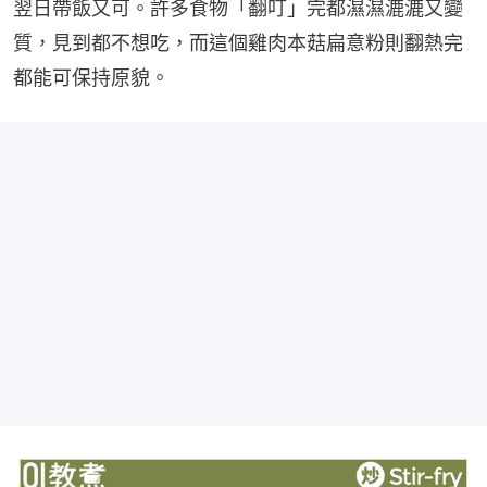
翌日帶飯又可。許多食物「翻叮」完都濕濕漉漉又變
質，見到都不想吃，而這個雞肉本菇扁意粉則翻熱完
都能可保持原貌。