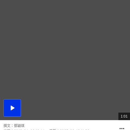
播
放
1:01
總
影
共
片
時
撰文：
鄧穎琪
間