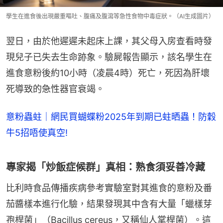
學生在進食後出現嚴重嘔吐、腹痛及腹瀉等急性食物中毒症狀。（AI生成圖片）
翌日，由於他遲遲未起床上課，其父母入房查看時發
現兒子已失去生命跡象。驗屍報告顯示，該名學生在
進食意粉後約10小時（凌晨4時）死亡，死因為肝壞
死導致的急性器官衰竭。
意粉蟲蛀｜網民買蝴蝶粉2025年到期已蛀晒蟲！防穀
牛5招唔使真空!
專家揭「炒飯症候群」真相：熟食須妥善冷藏
比利時食品傳播疾病參考實驗室對其進食的意粉及番
茄醬樣本進行化驗，結果發現其中含有大量「蠟樣芽
孢桿菌」（Bacillus cereus，又稱仙人掌桿菌）。這