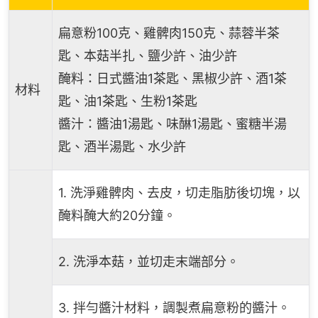
扁意粉100克、雞髀肉150克、蒜蓉半茶
匙、本菇半扎、鹽少許、油少許
醃料：日式醬油1茶匙、黑椒少許、酒1茶
材料
匙、油1茶匙、生粉1茶匙
醬汁：醬油1湯匙、味醂1湯匙、蜜糖半湯
匙、酒半湯匙、水少許
1. 洗淨雞髀肉、去皮，切走脂肪後切塊，以
醃料醃大約20分鐘。
2. 洗淨本菇，並切走末端部分。
3. 拌勻醬汁材料，調製煮扁意粉的醬汁。