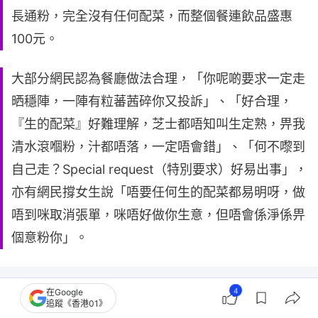
長通粉，完全沒有任何配菜，而整個餐連飲品盛惠
100元。
大部分網民認為餐廳做法合理，「你呢啲要求一定走
晒穩陣，一陣有粒蕃茜碎你又投訴」、「好合理，
『生的配菜』好難理解，芝士都唔知叫生定熟，畀我
清水滾嗰粉，汁都唔落，一定唔會錯」、「何不嚟到
自己走？Special request（特別要求）好易出事」，
亦有網民撐女生說「唔要任何生的配菜都易明呀，做
唔到咪取消張單，咪唔好做你生意，但唔會係淨係畀
個意粉你」。
4
在Google
追蹤《香港01》