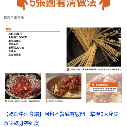
肉醬意粉食譜
【乾炒牛河食譜】河粉不黐底有竅門　掌握3大秘訣
惹味乾身零難度