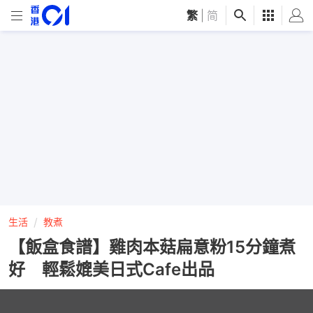
繁
|
简
生活
教煮
【飯盒食譜】雞肉本菇扁意粉15分鐘煮
好 輕鬆媲美日式Cafe出品