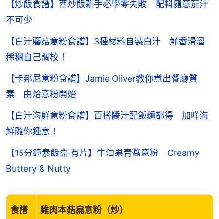
【炒飯食譜】西炒飯新手必學零失敗 配料隨意茄汁
不可少
【白汁蘑菇意粉食譜】3種材料自製白汁 鮮香滑溜
稀稠自己調校！
【卡邦尼意粉食譜】Jamie Oliver教你煮出餐廳質
素 由烚意粉開始
【白汁海鮮意粉食譜】百搭醬汁配飯麵都得 加咩海
鮮隨你鍾意！
【15分鐘素飯盒‧有片】牛油果青醬意粉 Creamy
Buttery & Nutty
食譜
雞肉本菇扁意粉（炒）