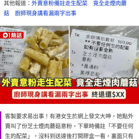
其他報道：
外賣意粉備註走生配菜　竟全走煙肉蘑
菇　廚師現身講看漏兩字出事
客製要求易出事！有港女生於網上發文大呻，她點外
賣叫了份芝士煙肉蘑菇意粉，下單時備註「不要任何
生的配菜」，沒料到送達後打開膠盒一看，裏面只有