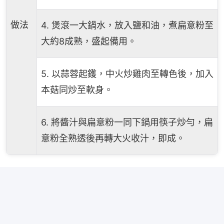
做法
4. 煲滾一大鍋水，放入鹽和油，煮扁意粉至
大約8成熟，盛起備用。
5. 以蒜蓉起鑊，中火炒雞肉至轉色後，加入
本菇同炒至軟身。
6. 將醬汁與扁意粉一同下鍋用筷子炒勻，扁
意粉全熟透後再轉大火收汁，即成。