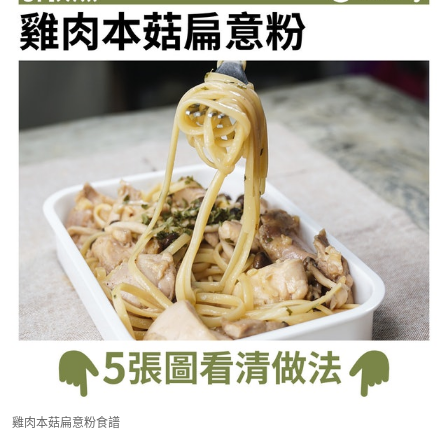
雞肉本菇扁意粉食譜