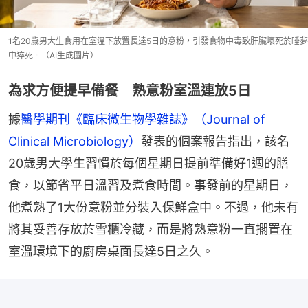
1名20歲男大生食用在室溫下放置長達5日的意粉，引發食物中毒致肝臟壞死於睡夢
中猝死。（AI生成圖片）
為求方便提早備餐 熟意粉室溫連放5日
據
醫學期刊《臨床微生物學雜誌》（Journal of 
Clinical Microbiology）
發表的個案報告指出，該名
20歲男大學生習慣於每個星期日提前準備好1週的膳
食，以節省平日溫習及煮食時間。事發前的星期日，
他煮熟了1大份意粉並分裝入保鮮盒中。不過，他未有
將其妥善存放於雪櫃冷藏，而是將熟意粉一直擱置在
室溫環境下的廚房桌面長達5日之久。