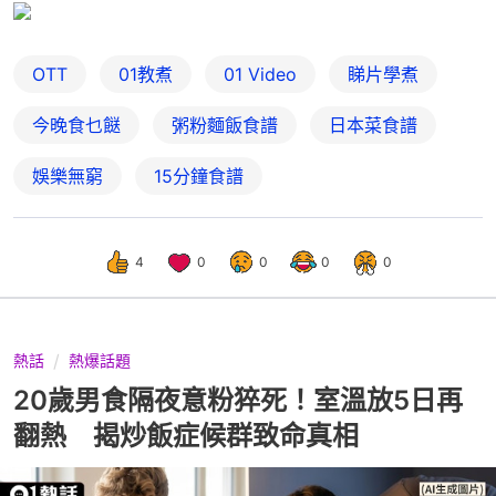
OTT
01教煮
01 Video
睇片學煮
今晚食乜餸
粥粉麵飯食譜
日本菜食譜
娛樂無窮
15分鐘食譜
4
0
0
0
0
熱話
熱爆話題
20歲男食隔夜意粉猝死！室溫放5日再
翻熱 揭炒飯症候群致命真相