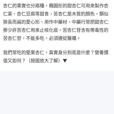
杏仁的果實也分兩種，橢圓形的甜杏仁可用來製作杏
仁茶、杏仁豆腐等甜食，苦杏仁是木質的顏色，類似
狹長而扁的愛心形，用作中藥材，中藥行常把甜杏仁
摻少許苦杏仁用來止咳化痰，苦杏仁苷含有帶毒性的
苦杏仁苷，不能多吃，必須遵從醫囑。
我們常吃的堅果杏仁，真實身分到底是什麼？營養價
值又如何？（按圖放大了解）▼