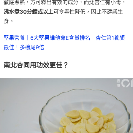
徹底煮熟，方可釋出有效的成分，而北杏仁有小毒，
沸水煮30分鐘或以上
可令毒性降低，因此不建議生
食。
堅果營養｜6大堅果維他命E含量排名　杏仁第1養顏
最佳！多榜尾9倍
南北杏同用功效更佳？