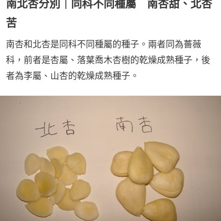
南北杏分別｜同科不同種屬 南杏甜、北杏
苦
南杏和北杏是同科不同種屬的種子。兩者同為薔薇
科，前者是杏屬、落葉喬木杏樹的乾燥成熟種子，後
者為李屬、山杏的乾燥成熟種子。