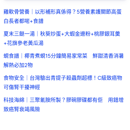
雞軟骨營養｜以形補形真係得？5營養素護關節高蛋
白長者都啱+食譜
夏末三餸一湯｜秋葵炒蛋+大蝦金邊粉+桃膠銀耳羹
+花旗參老黃瓜湯
蜆食譜｜椰青煮蜆15分鐘簡易家常菜 鮮甜清香消暑
解熱必加2物
食物安全｜台灣驗出青提子殺蟲劑超標！C級致癌物
可傷腎干擾神經
科技海綿｜三聚氰胺所製？膠碗膠碟都有佢 用錯增
致癌腎衰竭風險