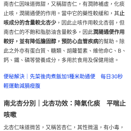
南杏仁因味道微甜，又稱甜杏仁，有潤肺補虛，化痰
止咳，潤腸通便的作用。當中它的藥性較緩和，其
止
咳成分的含量較北杏少
，因此止咳作用較北杏弱，但
南杏仁的不飽和脂肪油含量較多，因此
潤腸通便作用
較好，並有降低膽固醇，預防心血管疾病
的幫助。除
此之外亦有蛋白質、糖類、胡蘿蔔素、維他命C、B、
鈣、鐵、磷等營養成分，多用於食用及保健用途。
便秘解決｜先菜後肉煮飯加1種米助通便　每日30秒
輕運動減腩瘦腹
南北杏分別｜北杏功效：降氣化痰 平喘止
咳嗽
北杏仁味道微苦，又稱苦杏仁，其性微溫，有小毒，