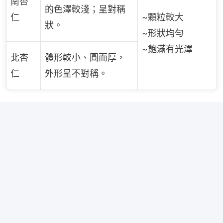
南杏
的色澤較淺；呈對稱
仁
~顆粒較大
狀。
~形狀均勻
~飽滿有光澤
北杏
體形較小、圓而厚，
仁
外形呈不對稱。