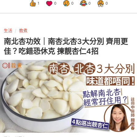
1
0
0
0
0
生活
教煮
南北杏功效｜南杏北杏3大分別 齊用更
佳？吃錯恐休克 揀靚杏仁4招