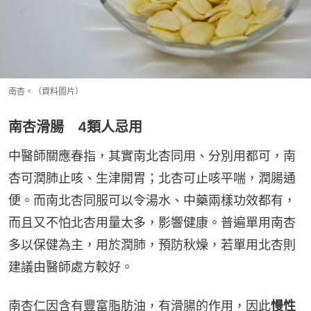
南杏。（資料圖片）
南杏滑腸 4類人忌用
中醫師關應春指，其實南北杏同用、分別用都可，南
杏可潤肺止咳、生津開胃；北杏可止咳平喘，潤腸通
便。而南北杏同服可以令湯水、中藥兩樣功效都有，
而且又不怕北杏用量太多，影響健康。普遍單用南杏
多以保健為主，用於潤肺，預防秋燥，若單用北杏則
建議由醫師處方較好。
南杏仁因含有豐富脂肪油，有滑腸的作用，因此
慢性