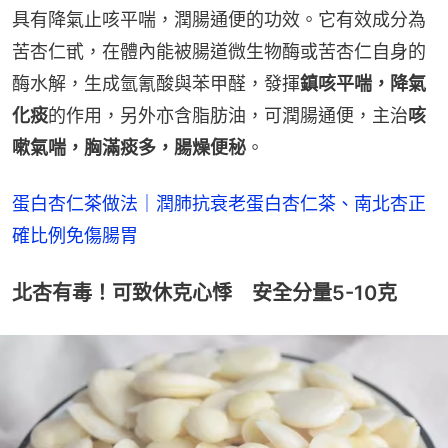
具有降氣止咳平喘，潤腸通便的功效。它有效成分為
苦杏仁甙，在體內能被腸道微生物酶或苦杏仁自身的
酶水解，生成氫氰酸與苯甲醛，發揮
鎮咳平喘，降氣
化痰
的作用，另外亦含脂肪油，可潤腸通便，主治
咳
嗽氣喘，胸滿痰多，腸燥便秘
。
蛋白杏仁茶做法｜潤肺抗衰老蛋白杏仁茶、南北杏正
確比例免傷腸胃
北杏有毒！可致休克心悸 安全分量5-10克