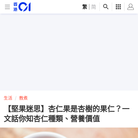
繁
|
简
生活
教煮
【堅果迷思】杏仁果是杏樹的果仁？一
文話你知杏仁種類、營養價值