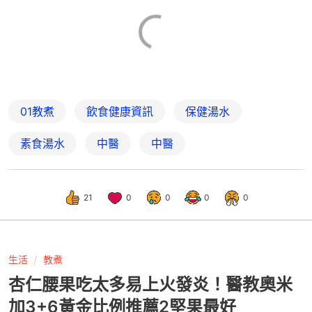
01教煮
飲食健康資訊
保健湯水
素食湯水
中醫
中醫
21
0
0
0
0
生活
教煮
杏仁腰果吃太多易上火發炎！醫教奧米
加3+6黃金比例推薦2堅果最好