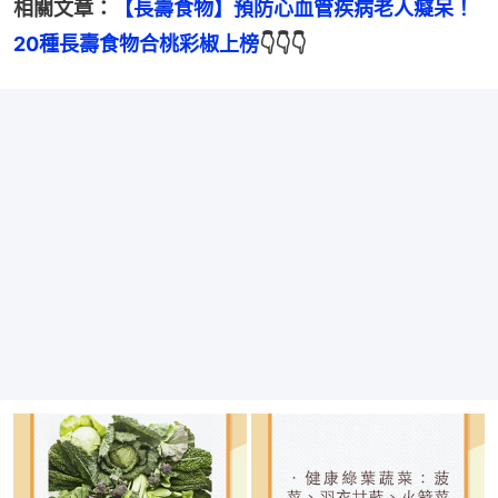
相關文章：
【長壽食物】預防心血管疾病老人癡呆！
20種長壽食物合桃彩椒上榜
👇👇👇