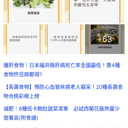
+
63
護肝食物｜日本福井縣肝病死亡率全國最低！靠4種
食物炸豆腐都得?
【長壽食物】預防心血管疾病老人癡呆！20種長壽食
物合桃彩椒上榜
減肥｜6種低卡飽肚蔬菜清單 必試西蘭花飯熱量少
營養高(附食譜)