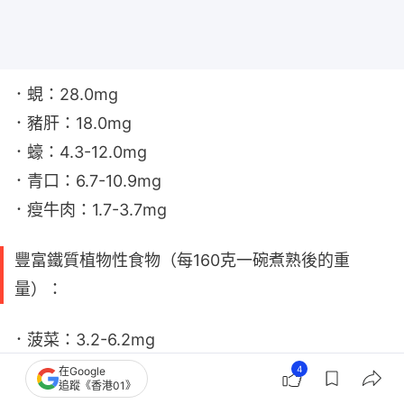
．蜆：28.0mg
．豬肝：18.0mg
．蠔：4.3-12.0mg
．青口：6.7-10.9mg
．瘦牛肉：1.7-3.7mg
豐富鐵質植物性食物（每160克一碗煮熟後的重
量）：
．菠菜：3.2-6.2mg
．枝豆：3.6mg
4
在Google
追蹤《香港01》
．青豆：2.5mg