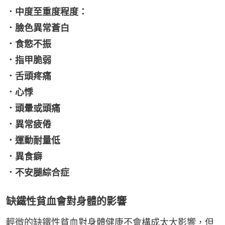
．中度至重度程度：
．臉色異常蒼白
．食慾不振
．指甲脆弱
．舌頭疼痛
．心悸
．頭暈或頭痛
．異常疲倦
．運動耐量低
．異食癖
．不安腿綜合症
缺鐵性貧血會對身體的影響
輕微的缺鐵性貧血對身體健康不會構成太大影響，但