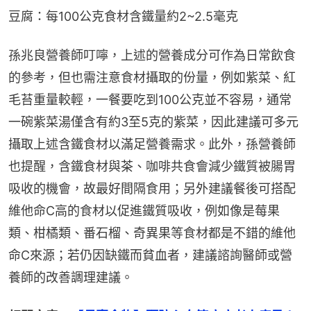
豆腐：每100公克食材含鐵量約2~2.5毫克
孫兆良營養師叮嚀，上述的營養成分可作為日常飲食
的參考，但也需注意食材攝取的份量，例如紫菜、紅
毛苔重量較輕，一餐要吃到100公克並不容易，通常
一碗紫菜湯僅含有約3至5克的紫菜，因此建議可多元
攝取上述含鐵食材以滿足營養需求。此外，孫營養師
也提醒，含鐵食材與茶、咖啡共食會減少鐵質被腸胃
吸收的機會，故最好間隔食用；另外建議餐後可搭配
維他命C高的食材以促進鐵質吸收，例如像是莓果
類、柑橘類、番石榴、奇異果等食材都是不錯的維他
命C來源；若仍因缺鐵而貧血者，建議諮詢醫師或營
養師的改善調理建議。