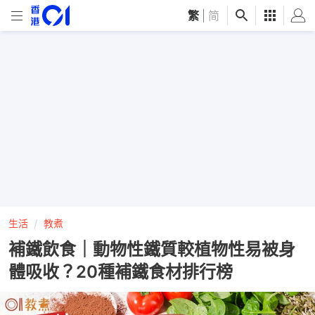
繁
|
简
生活
教煮
補鐵飲食｜動物性鐵質較植物性易被身
體吸收？20種補鐵食材排行榜