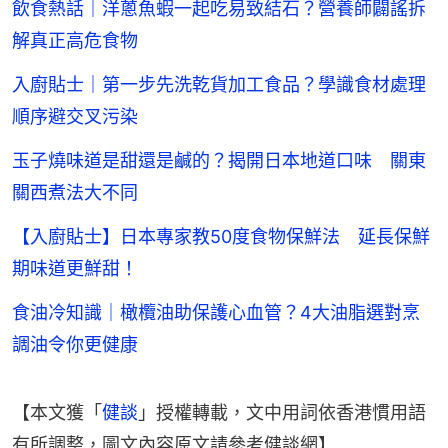
飲食熱話｜洋蔥魚蝦一起吃易致結石？營養師闢謠拆
解真正高危食物
入廚貼士｜第一步先洗乾貨加工食品？學識食材處理
順序避交叉污染
玉子燒味道是甜還是鹹的？揭開日本地道口味 關東
關西煮法大不同
【入廚貼士】日本專家教50度食物保鮮法 延長保鮮
期味道更鮮甜！
食油冷知識｜橄欖油助保護心血管？4大油脂選對烹
調油令你更健康
【本文獲「
健談
」授權轉載，文中用詞依香港慣用語
有所調整，圖文內容原文請參考健談網】