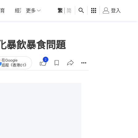
育
經濟
更多
01深圳
繁
觀點
|
简
健康
好食玩飛
登入
女
化暴飲暴食問題
2
在Google
追蹤《香港01》