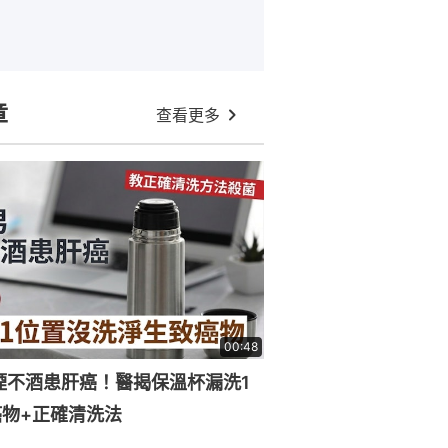
章
查看更多
00:48
煙不酒患肝癌！醫揭保溫杯漏洗1
物+正確清洗法