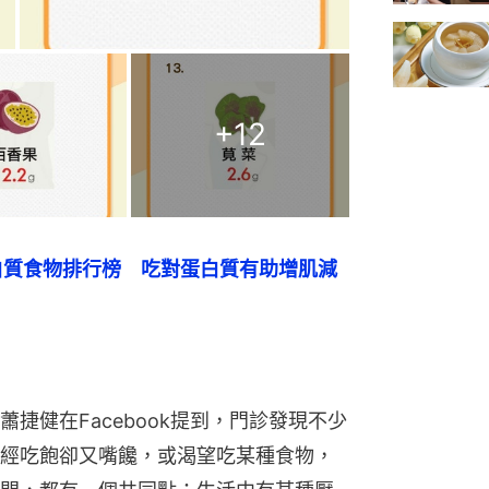
+
12
白質食物排行榜　吃對蛋白質有助增肌減
捷健在Facebook提到，門診發現不少
經吃飽卻又嘴饞，或渴望吃某種食物，