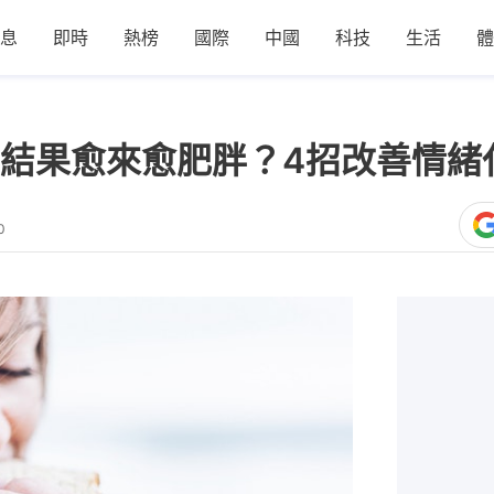
息
即時
熱榜
國際
中國
科技
生活
體
結果愈來愈肥胖？4招改善情緒
0