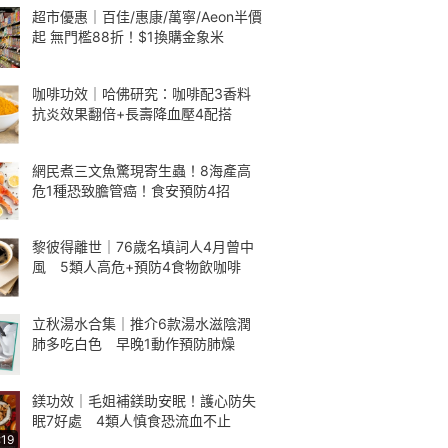
超市優惠｜百佳/惠康/萬寧/Aeon半價
起 無門檻88折！$1換購金象米
咖啡功效｜哈佛研究：咖啡配3香料
抗炎效果翻倍+長壽降血壓4配搭
網民煮三文魚驚現寄生蟲！8海產高
危1種恐致膽管癌！食安預防4招
黎彼得離世｜76歲名填詞人4月曾中
風 5類人高危+預防4食物飲咖啡
立秋湯水合集｜推介6款湯水滋陰潤
肺多吃白色 早晚1動作預防肺燥
鎂功效｜毛姐補鎂助安眠！護心防失
眠7好處 4類人慎食恐流血不止
:19