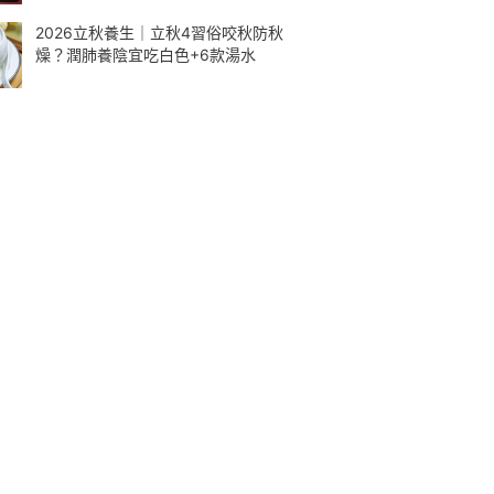
2026立秋養生｜立秋4習俗咬秋防秋
燥？潤肺養陰宜吃白色+6款湯水