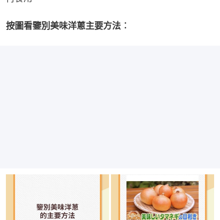
按圖看鑒別美味洋蔥主要方法︰