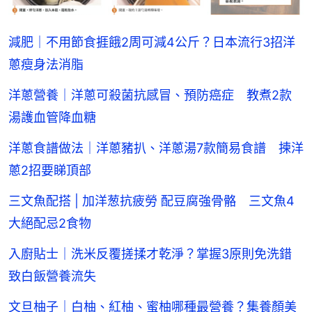
減肥｜不用節食捱餓2周可減4公斤？日本流行3招洋
蔥瘦身法消脂
洋蔥營養｜洋蔥可殺菌抗感冒、預防癌症 教煮2款
湯護血管降血糖
洋蔥食譜做法｜洋蔥豬扒、洋蔥湯7款簡易食譜 揀洋
蔥2招要睇頂部
三文魚配搭 | 加洋葱抗疲勞 配豆腐強骨骼 三文魚4
大絕配忌2食物
入廚貼士｜洗米反覆搓揉才乾淨？掌握3原則免洗錯
致白飯營養流失
文旦柚子｜白柚、紅柚、蜜柚哪種最營養？集養顏美