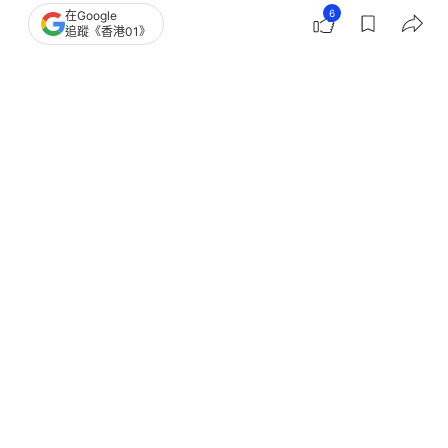
洋蔥冷知識｜天生鍾意食洋蔥？研究發
6
在Google
追蹤《香港01》
現：呢類人糖尿病風險低14%
撰文：
中天新聞網
出版：
2026-08-03 17:06
更新：
2026-08-04 11:04