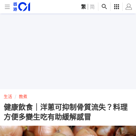
繁
|
简
生活
教煮
健康飲食｜洋蔥可抑制骨質流失？料理
方便多變生吃有助緩解感冒