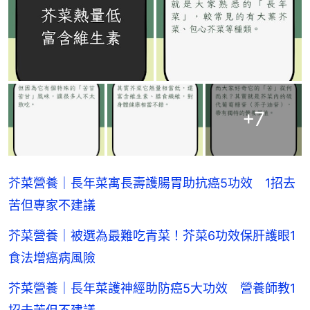
+
7
芥菜營養｜長年菜寓長壽護腸胃助抗癌5功效 1招去
苦但專家不建議
芥菜營養｜被選為最難吃青菜！芥菜6功效保肝護眼1
食法增癌病風險
芥菜營養｜長年菜護神經助防癌5大功效 營養師教1