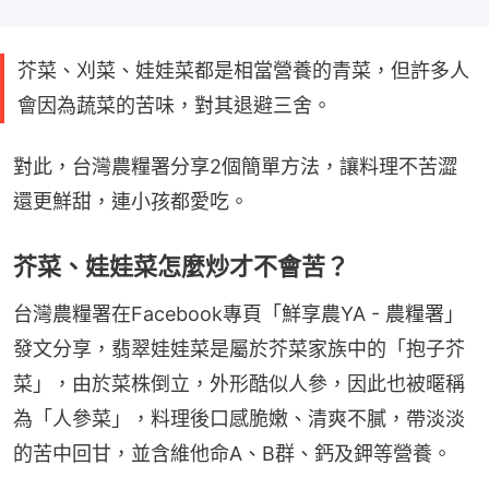
芥菜、刈菜、娃娃菜都是相當營養的青菜，但許多人
會因為蔬菜的苦味，對其退避三舍。
對此，台灣農糧署分享2個簡單方法，讓料理不苦澀
還更鮮甜，連小孩都愛吃。
芥菜、娃娃菜怎麼炒才不會苦？
台灣農糧署在Facebook專頁「鮮享農YA - 農糧署」
發文分享，翡翠娃娃菜是屬於芥菜家族中的「抱子芥
菜」，由於菜株倒立，外形酷似人參，因此也被暱稱
為「人參菜」，料理後口感脆嫩、清爽不膩，帶淡淡
的苦中回甘，並含維他命A、B群、鈣及鉀等營養。