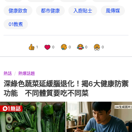
健康飲食
都市健康
入廚貼士
風傳媒
01教煮
1
0
0
0
0
熱話
熱爆話題
深綠色蔬菜延緩腦退化！揭6大健康防禦
功能 不同體質要吃不同菜