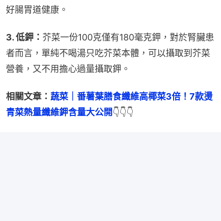
好腸胃道健康。
3. 低鉀：
芥菜一份100克僅有180毫克鉀，對於腎臟患
者而言，單純不喝湯只吃芥菜本體，可以攝取到芥菜
營養，又不用擔心過量攝取鉀。
相關文章：
蔬菜｜番薯葉膳食纖維高椰菜3倍！7款燙
青菜熱量纖維鉀含量大公開
👇👇👇