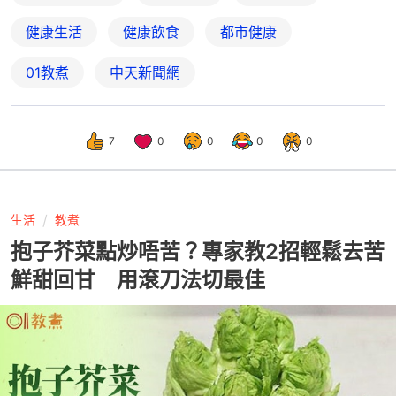
健康生活
健康飲食
都市健康
01教煮
中天新聞網
7
0
0
0
0
生活
教煮
抱子芥菜點炒唔苦？專家教2招輕鬆去苦
鮮甜回甘 用滾刀法切最佳