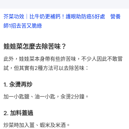
芥菜功效｜比牛奶更補鈣！護眼助防癌5好處 營養
師1招去苦又脆綠
娃娃菜怎麼去除苦味？
此外，娃娃菜本身帶有些許苦味，不少人因此不敢嘗
試，但其實有2種方法可以去除苦味：
1. 汆燙再炒
加一小匙鹽、油一小匙，汆燙2分鐘。
2. 加料蓋過
炒菜時加入薑、蝦米及米酒。