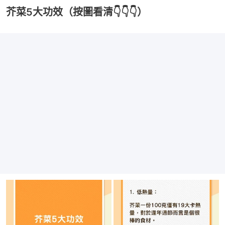
芥菜5大功效（按圖看清👇👇👇）