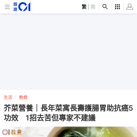
繁
|
简
生活
教煮
芥菜營養｜長年菜寓長壽護腸胃助抗癌5
功效 1招去苦但專家不建議