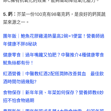
命C擁有抗氧化的效果，能夠幫助降低氧化壓力。
5. 鈣：
芥菜一份100克有98毫克鈣，是良好的鈣質蔬
菜來源之一。
團年飯｜鮑魚花膠雞湯熱量高2碗=1便當！營養師過
年健康不胖8秘訣
健康零食｜過年嘴饞又怕肥？中醫推介4種健康零食
魷魚絲都有份！
紅酒營養｜中醫教紅酒2配搭潤肺改善貧血 最佳飲
酒時間勿過幾點?
食物保存｜新年年貨、年菜如何保存？營養師教6妙
招不怕食物過期