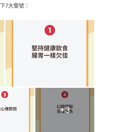
下7大警號：
+
3