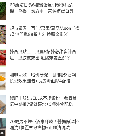
60歲婦日食6隻雞蛋反引發健康危
機 醫揭：勿靠單一來源補蛋白質
超市優惠｜百佳/惠康/萬寧/Aeon半價
起 無門檻88折！$1換購金象米
揀西瓜貼士｜瓜農5招揀必甜多汁西
瓜 瓜紋散或密 瓜藤蜷或直好？
咖啡功效｜哈佛研究：咖啡配3香料
抗炎效果翻倍+長壽降血壓4配搭
減肥｜舒淇/ELLA不戒澱粉 養胃補
氣中醫推7優質碳水+3餐外食配搭
70歲男不煙不酒患肝癌！醫揭保溫杯
漏洗1位置生致癌物+正確清洗法
:48