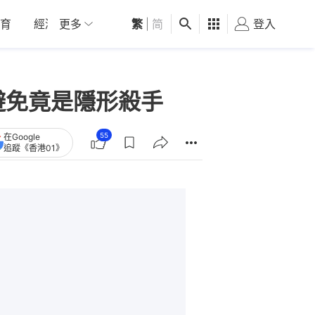
育
經濟
更多
01深圳
繁
觀點
|
简
健康
好食玩飛
登入
女
避免竟是隱形殺手
55
在Google
追蹤《香港01》