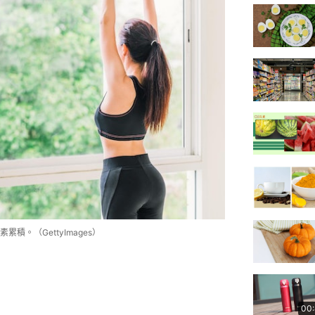
。（GettyImages）
00