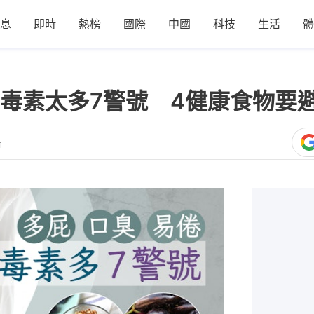
息
即時
熱榜
國際
中國
科技
生活
體
毒素太多7警號 4健康食物要
1