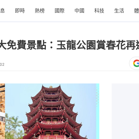
息
即時
熱榜
國際
中國
科技
生活
體
大免費景點：玉龍公園賞春花再
:02