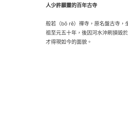
人少許願靈的百年古寺
般若（bō rě）禪寺，原名盤古寺
祖至元五十年，後因河水沖刷損毀於2
才得現如今的面貌。