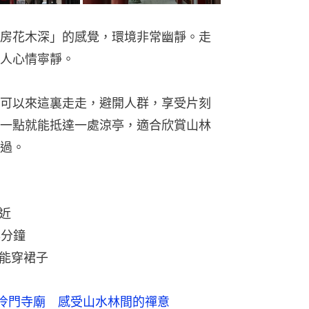
房花木深」的感覺，環境非常幽靜。走
人心情寧靜。
可以來這裏走走，避開人群，享受片刻
一點就能抵達一處涼亭，適合欣賞山林
過。
近
3分鐘
不能穿裙子
冷門寺廟 感受山水林間的禪意