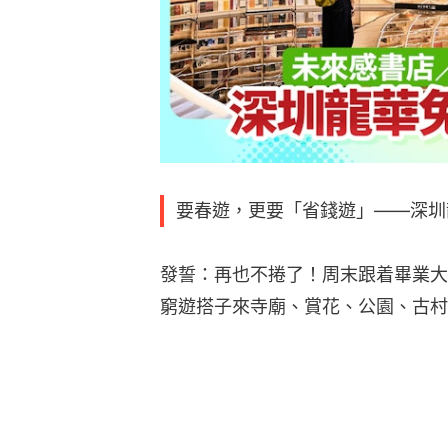
要春遊，更要「省錢遊」——深圳
發誓：再也不捲了！周末跟着畢業大
窮遊搭子來寺廟、賞花、公園、古村