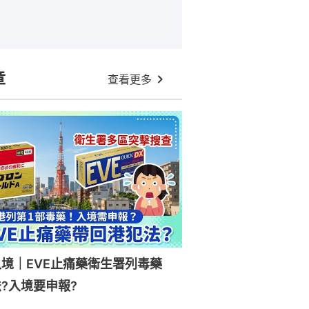
章
查看更多
入境｜EVE止痛藥衛生署列毒藥
?入境要申報?