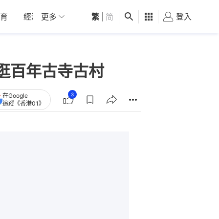
育
經濟
更多
01深圳
繁
觀點
|
简
健康
好食玩飛
登入
女
逛百年古寺古村
3
在Google
追蹤《香港01》