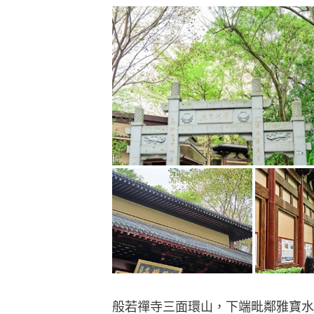
般若禪寺三面環山，下端毗鄰雅寶水