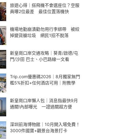
旅遊心得｜搭飛機不會選座位？空服
員曝2位最差 最佳位置落機快
機場地勤崩潰勸勿用行李綁帶 被絞
掉變貨艙垃圾 網民1招不脫落
新皇崗口岸交通攻略｜葵青/啟德/屯
門/沙田 巴士、小巴路線一文看
Trip.com優惠碼2026｜8月獨家無門
檻5%折扣+任何酒店可用｜附教學
新皇崗口岸懶人包｜消息指最快9月
通關!內部曝光 一證過關超方便
深圳前海博物館｜10月開入場免費！
3000件國寶+觀景台海景打卡