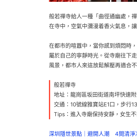
般若禪寺給人一種「曲徑通幽處，禪
在寺中，空氣中瀰漫着香火氣息，讓
在都市的喧囂中，當你感到煩悶時，
屬於自己的寧靜時光。從寺廟往下走
風景，都市人來這放鬆解壓再適合不
般若禪寺
地址：龍崗區坂田街道南坪快速附
交通：10號線雅寶站E1口，步行1
Tips：進入寺廟保持安靜，女生
深圳隱世景點｜避開人潮 4間清淨