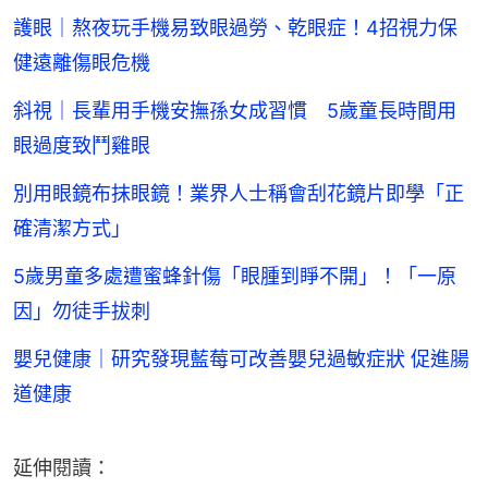
護眼｜熬夜玩手機易致眼過勞、乾眼症！4招視力保
健遠離傷眼危機
斜視｜長輩用手機安撫孫女成習慣 5歲童長時間用
眼過度致鬥雞眼
別用眼鏡布抹眼鏡！業界人士稱會刮花鏡片即學「正
確清潔方式」
5歲男童多處遭蜜蜂針傷「眼腫到睜不開」！「一原
因」勿徒手拔刺
嬰兒健康｜研究發現藍莓可改善嬰兒過敏症狀 促進腸
道健康
延伸閱讀：