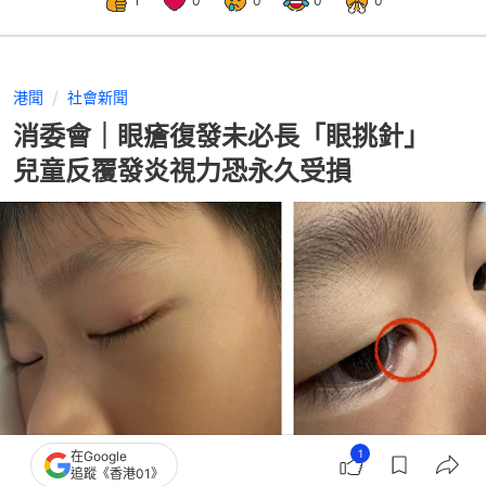
1
0
0
0
0
港聞
社會新聞
消委會｜眼瘡復發未必長「眼挑針」
兒童反覆發炎視力恐永久受損
1
在Google
追蹤《香港01》
撰文：
歐陽德浩