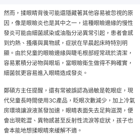
然而，揉眼睛背後可能還隱藏著其他容易被忽視的原
因，像是眼瞼炎也是其中之一，這種眼瞼邊緣的慢性
發炎可能由細菌感染或油脂分泌異常引起，患者會感
到灼熱、搔癢與異物感，症狀在早晨起床時特別明
顯。由於兒童的眼瞼邊緣與睫毛根部經常疏於清潔，
容易累積分泌物與眼垢，當眼瞼衛生做得不夠確實，
細菌就更容易進入眼睛造成發炎。
鄭碩方主任提醒，還有常被誤認為過敏是乾眼症，現
代兒童長時間使用3C產品，眨眼次數減少，加上冷氣
房環境讓淚液蒸發加速，眼睛表面失去足夠滋潤，便
會出現乾澀、異物感甚至反射性流淚等症狀，孩子也
會本能地想揉眼睛來緩解不適。