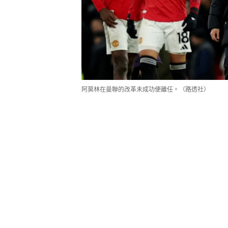
阿莫林在曼聯的改革未成功便離任。（路透社）