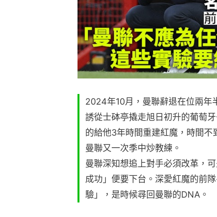
2024年10月，曼聯辭退在位兩年半的
誘從士砵亭撬走旭日初升的葡萄牙少帥
的給他3年時間重建紅魔，時間不
曼聯又一次季中炒教練。
曼聯深知想追上對手必須改革，可
成功」便要下台。深愛紅魔的前隊
驗」，是時候尋回曼聯的DNA。