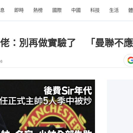
息
即時
熱榜
國際
中國
科技
生活
體
佬：別再做實驗了 「曼聯不應
16