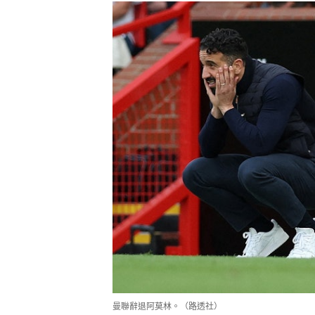
曼聯辭退阿莫林。（路透社）