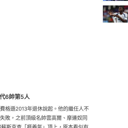
代6帥第5人
費格遜2013年退休說起。他的繼任人不
失敗，之前頂級名帥雲高爾、摩連奴同
名宿蘇斯克查「捱義氣」頂上，原本看似有