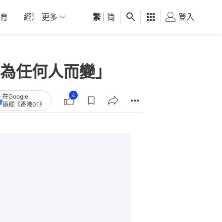
育
經濟
更多
01深圳
繁
觀點
|
简
健康
好食玩飛
登入
女
為任何人而變」
4
在Google
追蹤《香港01》