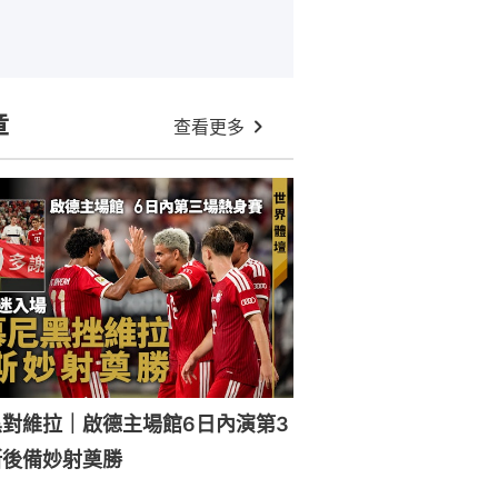
章
查看更多
對維拉｜啟德主場館6日內演第3
斯後備妙射奠勝