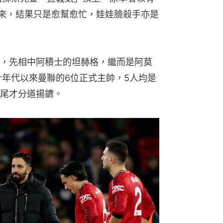
來，結果只是愈幫愈忙，娃娃臉殺手亦是
，先相中阿積士的坦赫格，繼而是阿莫
r年代以來曼聯的6位正式主帥，5人均是
尾才分道揚鑣。