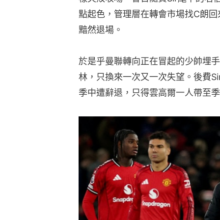
點起色，管理層在轉會市場找C朗回
黯然退場。
於是乎曼聯轉向正在冒起的少帥埋手
林，只換來一次又一次失望。後費Si
季中遭辭退，只得雲高爾一人帶至季