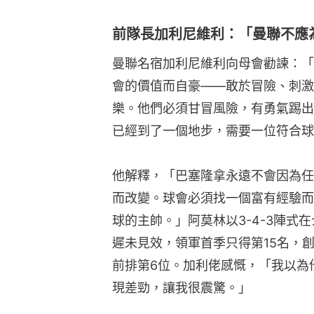
前隊長加利尼維利：「曼聯不應
曼聯名宿加利尼維利向母會勸諫：「
會的價值而自豪——敢於冒險、刺激
樂。他們必須甘冒風險，有勇氣踢出
已經到了一個地步，需要一位符合球
他解釋，「巴塞隆拿永遠不會因為任
而改變。球會必須找一個富有經驗而
球的主帥。」阿莫林以3-4-3陣式
遲未見效，領軍首季只得第15名，
前排第6位。加利佬感慨，「我以為
現差勁，讓我很震驚。」