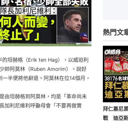
熱門文
坦赫格（Erik ten Hag），以威迫利
阿莫林（Ruben Amorim）。說好
到一半便將他辭退。阿莫林在位14個月，
是由坦赫格到阿莫林，均是「革命尚未
長加利尼維利呼籲母會「不要再做實
拜仁慕尼黑
戰 迪亞