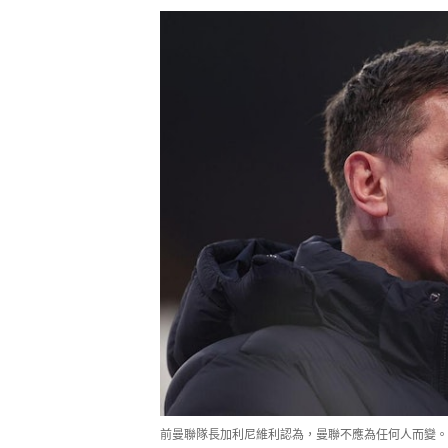
前曼聯隊長加利尼維利認為，曼聯不應為任何人而變。（Get