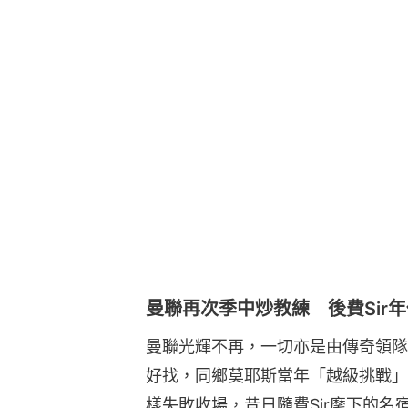
曼聯再次季中炒教練 後費Sir年
曼聯光輝不再，一切亦是由傳奇領隊
好找，同鄉莫耶斯當年「越級挑戰」
樣失敗收場，昔日隨費Sir麾下的