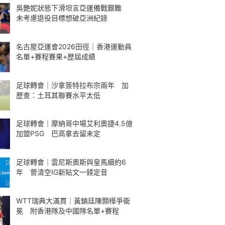
吳艷妮狀態下滑坦言亞運備戰艱難
未考慮退役目標想破亞洲紀錄
名古屋亞運會2026田徑｜香港運動員
名單+賽程賽果+歷屆成績
足球轉會｜沙拿簽特拉布宗兩年 加
歷查：土耳其聯賽水平太低
足球轉會｜摩納哥中場艾利奧捷4.5億
加盟PSG 巴高拿去留未定
足球轉會｜雲尼斯奧斯與皇馬續約6
年 曾清空IG新貼文一錘定音
WTT瑞典大滿貫｜黃鎮廷陳顥樺爭衛
冕 附香港隊及中國隊名單+賽程