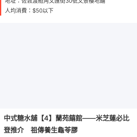
地址：佐敦渡船角文匯街30號文景樓地舖
人均消費：$50以下
中式糖水舖【4】蘭苑饎館——米芝蓮必比
登推介 祖傳養生龜苓膠