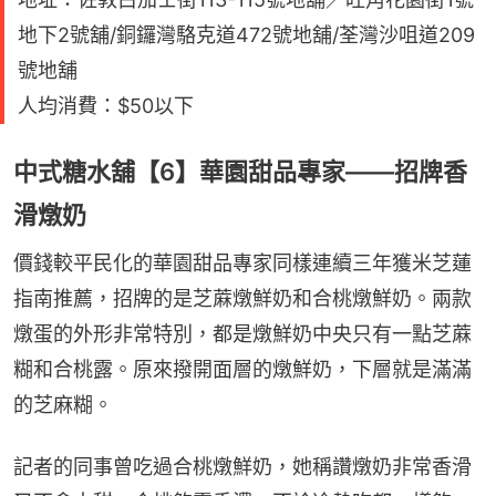
地下2號舖/銅鑼灣駱克道472號地舖/荃灣沙咀道209
號地舖
人均消費：$50以下
中式糖水舖【6】華園甜品專家——招牌香
滑燉奶
價錢較平民化的華園甜品專家同樣連續三年獲米芝蓮
指南推薦，招牌的是芝蔴燉鮮奶和合桃燉鮮奶。兩款
燉蛋的外形非常特別，都是燉鮮奶中央只有一點芝蔴
糊和合桃露。原來撥開面層的燉鮮奶，下層就是滿滿
的芝麻糊。
記者的同事曾吃過合桃燉鮮奶，她稱讚燉奶非常香滑