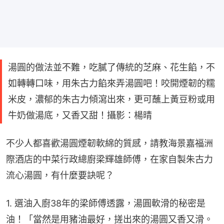
湯圓的做法並不難，吃膩了傳統的芝麻、花生餡，不
如轉轉口味，用朱古力餡來弄湯圓吧！咬開煙韌的糯
米皮，濃郁的朱古力傾瀉出來，更可蘸上黃豆粉或用
牛奶做湯底，又香又甜！攝影：楊晴
不少人都喜歡湯圓煙韌軟綿的質感，請教海景嘉福洲
際酒店的中菜行政總廚梁輝雄師傅，在家自製朱古力
流心湯圓，有什麼要訣呢？
1. 選油入廚38年的梁師傅透露，湯圓軟滑的秘密是
油！「當然是用豬油最好，搓出來的湯圓又香又滑。