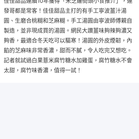
佳佳甜品連續10年獲得「米芝蓮街頭小食推介」，連
發哥都是常客！佳佳甜品主打的有手工寧波薑汁湯
圓、生磨合桃糊和芝麻糊。手工湯圓由寧波師傅親自
製造，並非現成買的湯圓。網民大讚薑味夠辣夠濃又
夠香，最適合冬天吃可以驅寒！湯圓的外皮煙韌，內
餡的芝麻味非常香濃，甜而不膩，令人吃完又想吃。
記者就試過白果薏米腐竹糖水加雞蛋，腐竹糖水不會
太甜，腐竹味香濃，值得一試！