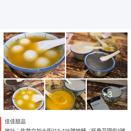
+
3
佳佳甜品
地址：佐敦白加士街113-115號地舖／旺角花園街1號