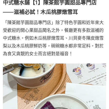
中式糖水舖【1】陳茶館芋圓甜品專門店
——滋補必試！木瓜桃膠燉雪耳
「陳茶館芋圓甜品專門店」除了特色芋圓和近年來大
受歡迎的開心果甜品聞名之外，餐廳更有多款滋補的
中式糖水，例如木瓜桃膠燉雪耳、川貝麥冬陳皮燉雪
梨以及木瓜桃膠鮮奶等，碗碗糖水都非常足料，對於
為食又貪靚的女士而言絕對是福音！