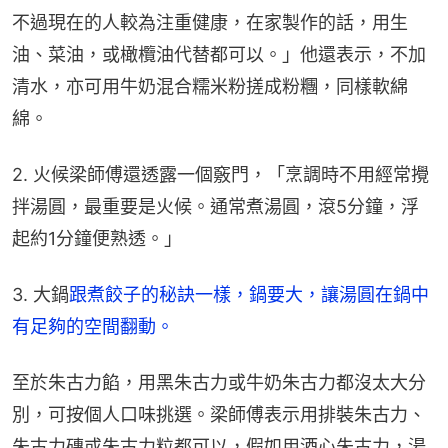
不過現在的人較為注重健康，在家製作的話，用生
油、菜油，或橄欖油代替都可以。」他還表示，不加
清水，亦可用牛奶混合糯米粉搓成粉糰，同樣軟綿
綿。
2. 火候梁師傅還透露一個竅門，「烹調時不用經常攪
拌湯圓，最重要是火候。通常煮湯圓，滾5分鐘，浮
起約1分鐘便熟透。」
3. 大鍋
跟煮餃子的秘訣一樣，鍋要大，讓湯圓在鍋中
有足夠的空間翻動。
至於朱古力餡，用黑朱古力或牛奶朱古力都沒太大分
別，可按個人口味挑選。梁師傅表示用排裝朱古力、
朱古力磚或朱古力粒都可以，假如用酒心朱古力，湯