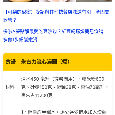
【可樂的秘密】麥記與其他快餐店味道有別 全因支
飲管？
多啦A夢點解最愛吃豆沙包？紅豆銅鑼燒簡易食譜
多做1步細膩嫩滑
食譜
朱古力流心湯圓（煮）
清水450 毫升（搓粉團用）、糯米粉600
材料
克、砂糖150克、澄麵38克、菜油70毫升、
黑朱古力200克
1．燒滾約半碗水，逐少逐少把水加入澄麵