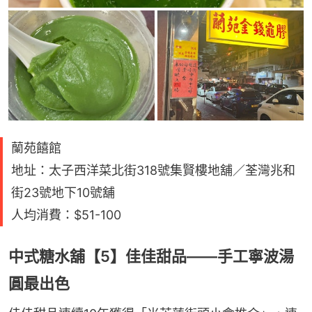
蘭苑饎館
地址：太子西洋菜北街318號集賢樓地舖／荃灣兆和
街23號地下10號舖
人均消費：$51-100
中式糖水舖【5】佳佳甜品——手工寧波湯
圓最出色