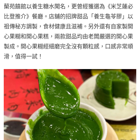
蘭苑饎館以養生糖水聞名，更曾經獲選為《米芝蓮必
比登推介》餐廳。店舖的招牌甜品「養生龜苓膠」以
祖傳秘方調製，食材健康且滋補。另外還有自家製開
心果糊和開心果糕，兩款甜品均由老闆嚴選的開心果
製成。開心果糊經細磨完全沒有顆粒感，口感非常順
滑，值得一試！