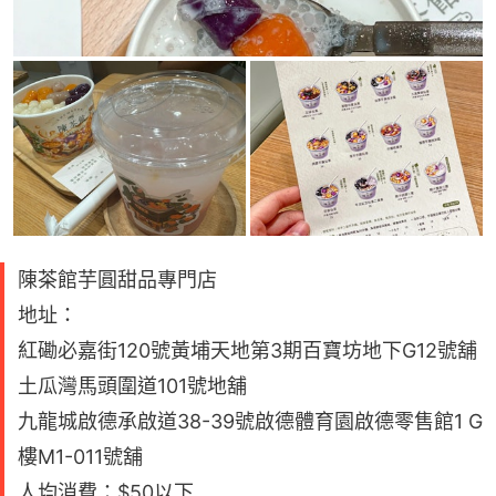
陳茶館芋圓甜品專門店
地址：
紅磡必嘉街120號黃埔天地第3期百寶坊地下G12號舖
土瓜灣馬頭圍道101號地舖
九龍城啟德承啟道38-39號啟德體育園啟德零售館1 G
樓M1-011號舖
人均消費：$50以下