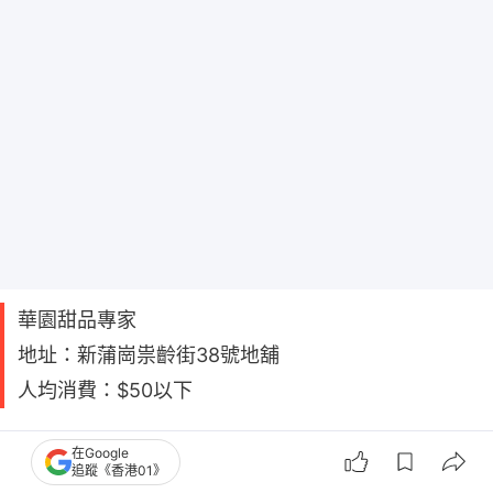
華園甜品專家
地址：新蒲崗祟齡街38號地舖
人均消費：$50以下
中式糖水舖【7】綠林甜品——主打各款口
在Google
追蹤《香港01》