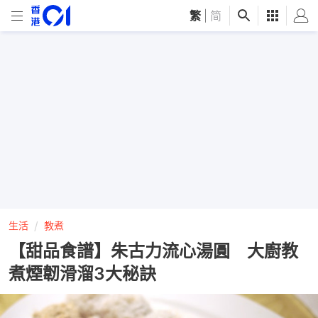
繁
|
简
生活
教煮
【甜品食譜】朱古力流心湯圓 大廚教
煮煙韌滑溜3大秘訣