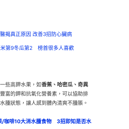
醫揭真正原因 改善3招防心臟病
薏米第9冬瓜第2 榜首很多人喜歡
一些高鉀水果，如
香蕉、哈密瓜、奇異
豐富的鉀和抗氧化營養素，可以協助排
水腫狀態，讓人感到體內清爽不腫脹。
果/咖啡10大消水腫食物　3招即知是否水