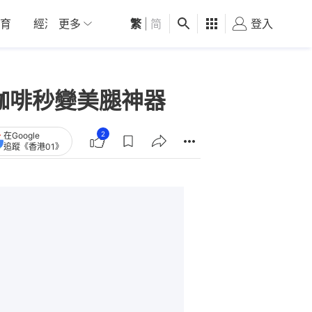
育
經濟
更多
01深圳
繁
觀點
|
简
健康
好食玩飛
登入
女
咖啡秒變美腿神器
2
在Google
追蹤《香港01》