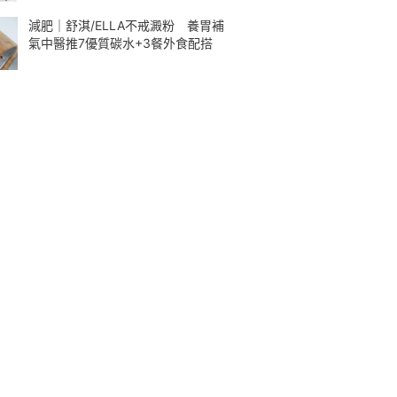
減肥｜舒淇/ELLA不戒澱粉 養胃補
氣中醫推7優質碳水+3餐外食配搭