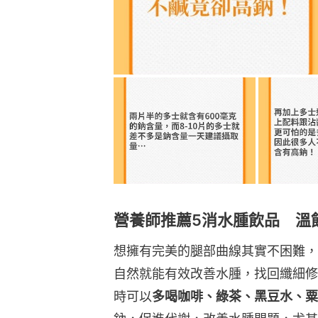
營養師推薦5消水腫飲品 溫
想擁有完美的腿部曲線其實不困難，
自然就能有效改善水腫，找回纖細修
時可以
多喝咖啡、綠茶、黑豆水、粟