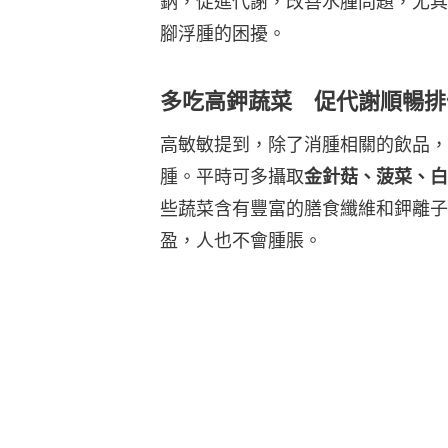
鈉，促進代謝，改善水腫問題，尤其
腳浮腫的困擾。
多吃高鉀蔬菜 促代謝順暢排
高敏敏提到，除了消腫相關的飲品，
腫。平時可多攝取
金針菇、菠菜、白
些蔬菜含有豐富的膳食纖維和鉀離子
盈，人也不會腫脹。