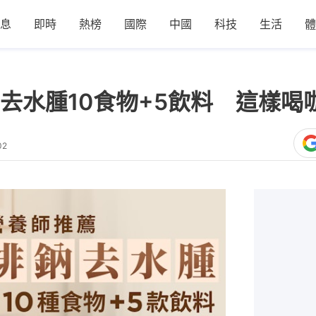
息
即時
熱榜
國際
中國
科技
生活
體
去水腫10食物+5飲料 這樣喝
02