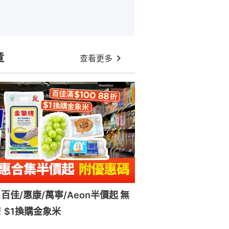
章
查看更多
百佳/惠康/萬寧/Aeon半價起 無
！$1換購金象米