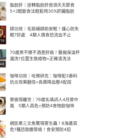
脂肪肝｜逆轉脂肪肝毋須天天節食
5+2輕斷食法輕鬆甩30%肝臟脂肪
鎂功效｜毛姐補鎂助安眠！護心防失
眠7好處 4類人慎食恐流血不止
:19
70歲男不煙不酒患肝癌！醫揭保溫杯
漏洗1位置生致癌物+正確清洗法
:48
咖啡功效｜哈佛研究：咖啡配3香料
抗炎效果翻倍+長壽降血壓4配搭
黎彼得離世｜76歲名填詞人4月曾中
風 5類人高危+預防4食物飲咖啡
網民煮三文魚驚現寄生蟲！8海產高
危1種恐致膽管癌！食安預防4招