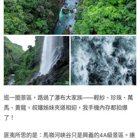
逛一圈景區，路過了瀑布大家族——輕紗、珍珠、萬
馬、黃龍，叔嬸姊妹夾道相迎，我手機內存都拍爆
了！
匪夷所思的是：馬嶺河峽谷只是興義的4A級景區。連