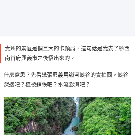
貴州的景區是個巨大的卡顏局，這句話是我去了黔西
南首府興義市之後悟出來的。
什麼意思？先看幾張興義馬嶺河峽谷的實拍圖。峽谷
深邃吧？植被鋪張吧？水流澎湃吧？