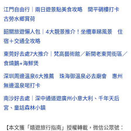
江門自由行｜兩日遊景點美食攻略 開平碉樓打卡
古勞水鄉賞荷
韶關旅遊懶人包｜4大靚景推介！坐纜車睇風景 住
宿＋交通全攻略
東莞好去處7大推介｜梵高藝術館／新開老東莞街區／
食燒鵝+海鮮煲
深圳周邊溫泉6大推薦 珠海御溫泉必去廟會 惠州
無邊温泉啱打卡
南沙好去處｜深中通道遊廣州小意大利、千年天后
宮、童話森林小鎮
【本文獲「嬉遊旅行指南」授權轉載，微信公眾號：