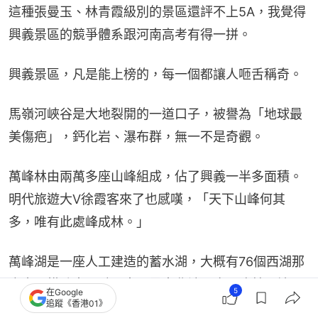
這種張曼玉、林青霞級別的景區還評不上5A，我覺得
興義景區的競爭體系跟河南高考有得一拼。
興義景區，凡是能上榜的，每一個都讓人咂舌稱奇。
馬嶺河峽谷是大地裂開的一道口子，被譽為「地球最
美傷疤」，鈣化岩、瀑布群，無一不是奇觀。
萬峰林由兩萬多座山峰組成，佔了興義一半多面積。
明代旅遊大V徐霞客來了也感嘆，「天下山峰何其
多，唯有此處峰成林。」
萬峰湖是一座人工建造的蓄水湖，大概有76個西湖那
麼大，橫跨貴州黔西南、雲南曲靖、廣西隆林三地。
5
在Google
追蹤《香港01》