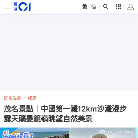
繁
|
简
好食玩飛
旅遊
茂名景點｜中國第一灘12km沙灘漫步
露天礦晏鏡嶺眺望自然美景