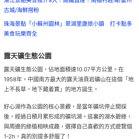
湛江景點美食推介9大｜高鐵直達！南極村趕海/雷州
古城/海鮮撈粉
珠海景點「小蘇州園林」翠湖里康旅小鎮 打卡點多
美食玩樂齊全
露天礦生態公園
露天礦生態公園，佔地面積達10.07平方公里。在
1958年，中國南方最大的露天油頁岩礦山在這個「地
上不長草，地下藏着寶」的地方誕生。
好心湖作為公園的核心景觀，是當年礦坑停止開採
後，經過日積月累形成的礦坑湖。這裏的湖水碧綠，
與周邊的綠植相映成趣，選擇自己喜歡的方式遊覽個
1-2h，真的別提多舒服了！