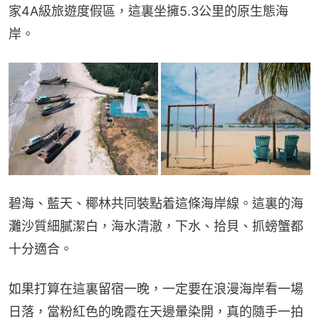
家4A級旅遊度假區，這裏坐擁5.3公里的原生態海
岸。
碧海、藍天、椰林共同裝點着這條海岸線。這裏的海
灘沙質細膩潔白，海水清澈，下水、拾貝、抓螃蟹都
十分適合。
如果打算在這裏留宿一晚，一定要在浪漫海岸看一場
日落，當粉紅色的晚霞在天邊暈染開，真的隨手一拍