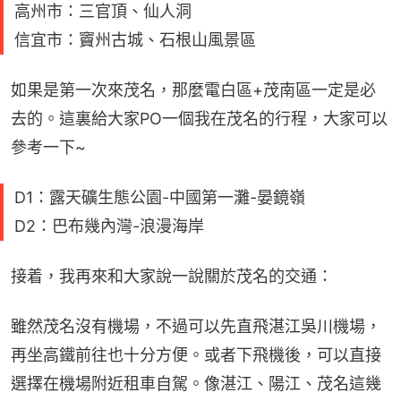
高州市：三官頂、仙人洞
信宜市：竇州古城、石根山風景區
如果是第一次來茂名，那麼電白區+茂南區一定是必
去的。這裏給大家PO一個我在茂名的行程，大家可以
參考一下~
D1：露天礦生態公園-中國第一灘-晏鏡嶺
D2：巴布幾內灣-浪漫海岸
接着，我再來和大家說一說關於茂名的交通：
雖然茂名沒有機場，不過可以先直飛湛江吳川機場，
再坐高鐵前往也十分方便。或者下飛機後，可以直接
選擇在機場附近租車自駕。像湛江、陽江、茂名這幾