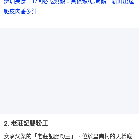
深圳美食｜17間必吃燒鵝：黑棕鵝/馬崗鵝 新鮮出爐
脆皮肉香多汁
2. 老莊記腸粉王
女承父業的「老莊記腸粉王」，位於皇崗村的天橋底