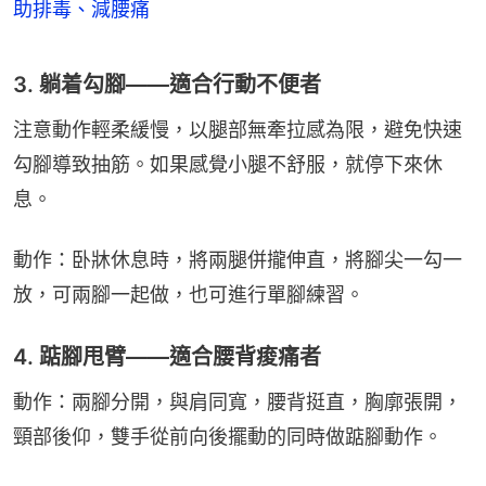
助排毒、減腰痛
3. 躺着勾腳——適合行動不便者
注意動作輕柔緩慢，以腿部無牽拉感為限，避免快速
勾腳導致抽筋。如果感覺小腿不舒服，就停下來休
息。
動作：卧牀休息時，將兩腿併攏伸直，將腳尖一勾一
放，可兩腳一起做，也可進行單腳練習。
4. 踮腳甩臂——適合腰背痠痛者
動作：兩腳分開，與肩同寬，腰背挺直，胸廓張開，
頸部後仰，雙手從前向後擺動的同時做踮腳動作。