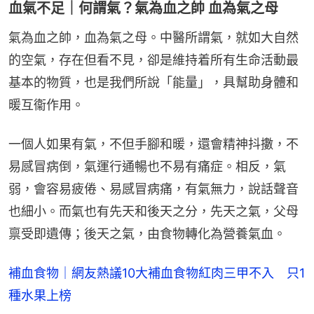
血氣不足｜何謂氣？氣為血之帥 血為氣之母
氣為血之帥，血為氣之母。中醫所謂氣，就如大自然
的空氣，存在但看不見，卻是維持着所有生命活動最
基本的物質，也是我們所說「能量」，具幫助身體和
暖互衞作用。
一個人如果有氣，不但手腳和暖，還會精神抖擻，不
易感冒病倒，氣運行通暢也不易有痛症。相反，氣
弱，會容易疲倦、易感冒病痛，有氣無力，說話聲音
也細小。而氣也有先天和後天之分，先天之氣，父母
禀受即遺傳；後天之氣，由食物轉化為營養氣血。
補血食物｜網友熱議10大補血食物紅肉三甲不入　只1
種水果上榜