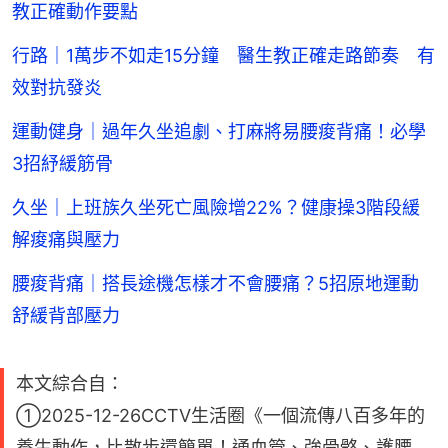
教正確動作要點
行路｜1萬步不如走15分鐘 醫生教正確走路節奏 有
效對抗發炎
運動健身｜過年久坐追劇、打麻將易腰痠背痛！必學
3招紓緩筋骨
久坐｜上班族久坐死亡風險增22%？健康操3階段緩
解痠痛與壓力
腰痠背痛｜搭長途機怎樣才不會腰痛？5招原地運動
舒緩背部壓力
本文綜合自：
①2025-12-26CCTV生活圈《一個流傳八百多年的
養生動作，比散步還簡單！通血管、強骨骼、護腰