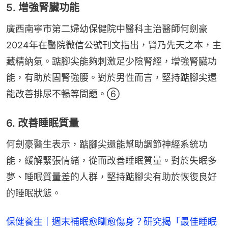
5.‌ 增強腎臟功能
廣西南寧市第二婦幼保健院中醫科主治醫師何劍豪
2024年在醫院微信公號刊文指出，腎乃先天之本，‌主
藏精納氣。‌踮腳尖能夠刺激足少陰腎經，‌增強腎臟功
能，‌有助於固腎強腰。‌對於男性而言，‌堅持踮腳尖還
能改善排尿不暢等問題。‌⑥
6. 改善睡眠質量‌
何劍豪醫生表示，‌踮腳尖還能幫助調節神經系統功
能，‌緩解緊張情緒，‌從而改善睡眠質量。‌對於失眠多
夢、‌睡眠質量差的人群，‌堅持踮腳尖有助於恢復良好
的睡眠狀態。
保健養生｜週末補眠愈瞓愈傷身？研究揭「最佳睡眠