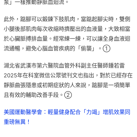
泵」一樣推動靜脈血迴流。
此外，踮腳可以鍛鍊下肢肌肉，當踮起腳尖時，雙側
小腿後部肌肉每次收縮時擠壓出的血液量，大致相當
於心臟脈搏排血量。經常練一練，可以讓全身血液迴
流通暢，避免心腦血管疾病的「偷襲」。①
湖北省武漢市第六醫院血管外科副主任醫師鍾若雷
2025年在科室微信公眾號刊文也指出，對於已經存在
靜脈曲張隱患或初期症狀的人來說，踮腳是一項簡單
且有效的輔助改善手段。②
美國運動醫學會：輕量健身配合「力竭」增肌效果同
重磅無異！