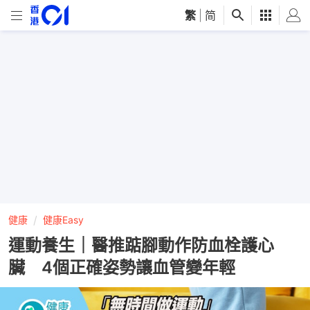
繁
|
简
健康
健康Easy
運動養生｜醫推踮腳動作防血栓護心
臟 4個正確姿勢讓血管變年輕