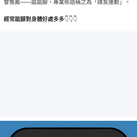
會推薦——踮踮腳，專業術語稱之為「踝泵運動」。
經常踮腳對身體好處多多
👇👇👇