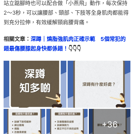
站立踮腳時也可以配合做「小燕飛」動作，每次保持
2～3秒，可以讓腰部、頸部、下肢等全身肌肉都能得
到充分拉伸，有效緩解頸肩腰背痛。
相關文章：
深蹲｜燒脂強肌肉正確示範　5個常犯的
錯最傷腰膝起身快都係錯！
👇👇👇
+
36