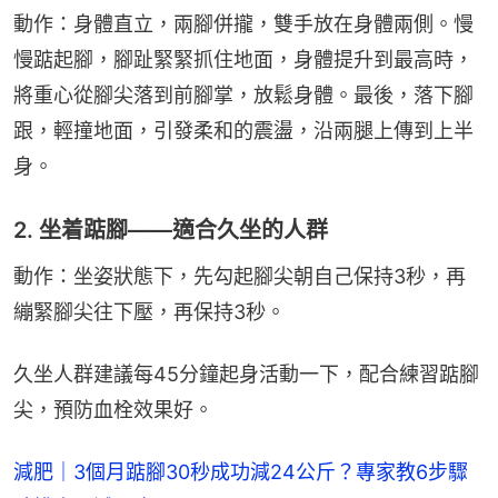
動作：身體直立，兩腳併攏，雙手放在身體兩側。慢
慢踮起腳，腳趾緊緊抓住地面，身體提升到最高時，
將重心從腳尖落到前腳掌，放鬆身體。最後，落下腳
跟，輕撞地面，引發柔和的震盪，沿兩腿上傳到上半
身。
2. 坐着踮腳——適合久坐的人群
動作：坐姿狀態下，先勾起腳尖朝自己保持3秒，再
繃緊腳尖往下壓，再保持3秒。
久坐人群建議每45分鐘起身活動一下，配合練習踮腳
尖，預防血栓效果好。
減肥｜3個月踮腳30秒成功減24公斤？專家教6步驟