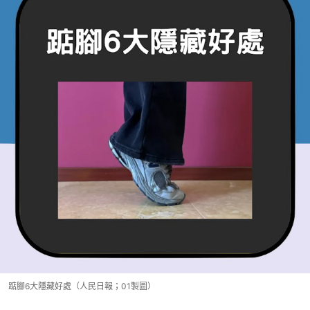
踮腳6大隱藏好處（人民日報；01製圖）