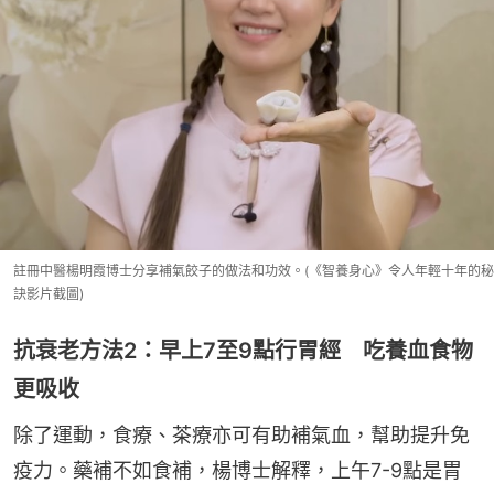
註冊中醫楊明霞博士分享補氣餃子的做法和功效。(《智養身心》令人年輕十年的秘
訣影片截圖)
抗衰老方法2：早上7至9點行胃經 吃養血食物
更吸收
除了運動，食療、茶療亦可有助補氣血，幫助提升免
疫力。藥補不如食補，楊博士解釋，上午7-9點是胃