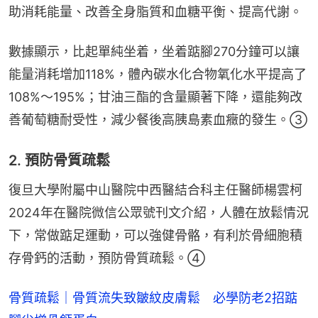
助消耗能量、改善全身脂質和血糖平衡、提高代謝。
數據顯示，比起單純坐着，坐着踮腳270分鐘可以讓
能量消耗增加118%，體內碳水化合物氧化水平提高了
108%～195%；甘油三酯的含量顯著下降，還能夠改
善葡萄糖耐受性，減少餐後高胰島素血癥的發生。③
2. 預防骨質疏鬆
復旦大學附屬中山醫院中西醫結合科主任醫師楊雲柯
2024年在醫院微信公眾號刊文介紹，人體在放鬆情況
下，常做踮足運動，可以強健骨骼，有利於骨細胞積
存骨鈣的活動，預防骨質疏鬆。④
骨質疏鬆｜骨質流失致皺紋皮膚鬆 必學防老2招踮