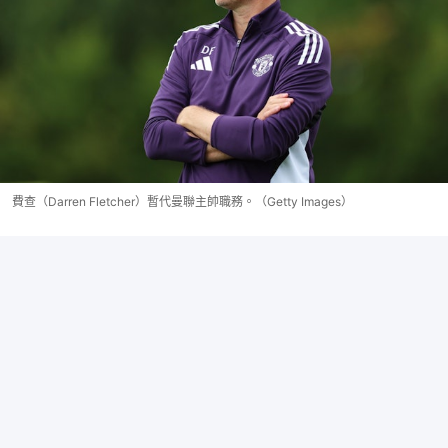
費查（Darren Fletcher）暫代曼聯主帥職務。（Getty Images）