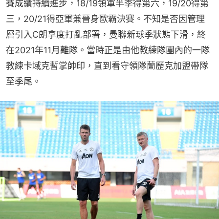
賽成績持續進步，18/19領軍半季得第六，19/20得第
三，20/21得亞軍兼晉身歐霸決賽。不知是否因管理
層引入C朗拿度打亂部署，曼聯新球季狀態下滑，終
在2021年11月離隊。當時正是由他教練隊團內的一隊
教練卡域克暫掌帥印，直到看守領隊蘭歷克加盟帶隊
至季尾。