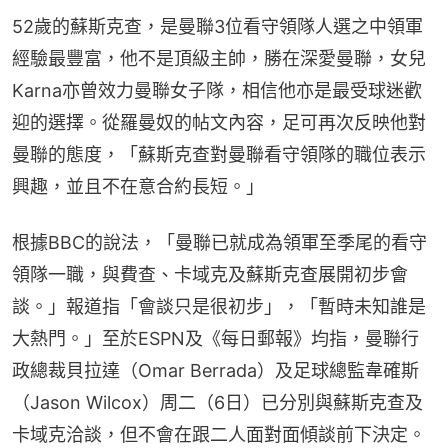
52歲的蘇斯克查，是曼聯3位看守領隊人選之中領軍
經驗最豐富，他不是頂級主帥，勝在深愛曼聯，女兒
Karna亦曾效力曼聯女子隊，相信他亦是最受球迷歡
迎的選擇。從羅曼奴的帖文內容，足可再次反映他對
曼聯的態度，「蘇斯克查對曼聯看守領隊的職位表示
興趣，並且不在意合約長短。」
根據BBC的說法，「曼聯已就成為領軍至季尾的看守
領隊一職，與費查、卡域克及蘇斯克查展開初步會
談。」報道指「會談只是很初步」，「暫時未知誰是
大熱門。」至於ESPN及《每日郵報》均指，曼聯行
政總裁貝拉達（Omar Berrada）及足球總監韋確斯
（Jason Wilcox）周二（6日）已分別與蘇斯克查及
卡域克洽談，但不會在跟二人面對面傾談前下決定。