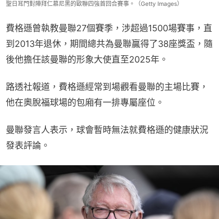
聖日耳門對陣拜仁慕尼黑的歐聯四強首回合賽事。（Getty Images）
費格遜曾執教曼聯27個賽季，涉超過1500場賽事，直
到2013年退休，期間總共為曼聯贏得了38座獎盃，隨
後他擔任該曼聯的形象大使直至2025年。
路透社報道，費格遜經常到場觀看曼聯的主場比賽，
他在奧脫福球場的包廂有一排專屬座位。
曼聯發言人表示，球會暫時無法就費格遜的健康狀況
發表評論。