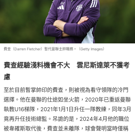
費查（Darren Fletcher）暫代曼聯主帥職務。（Getty Images）
費查經驗淺料機會不大 雲尼斯達萊不獲考
慮
至於目前暫掌帥印的費查，則被視為看守領隊的冷門
選擇。他在曼聯的仕途如坐火箭，2020年已重返曼聯
執教U16梯隊，2021年1月1日升任一隊教練，同年3月
竟再升任技術總監。吊詭的是，2024年4月他的職位
被韋確斯取代後，費查並未離隊，球會聲明當時僅稱