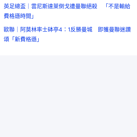
英足總盃｜雲尼斯達萊倒戈遭曼聯絕殺 「不是輸給
費格遜時間」
歐聯｜阿莫林率士砵亭4：1反勝曼城 即獲曼聯迷讚
頌「新費格遜」