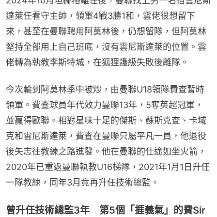
2024年10月坦赫格離任後，曼聯找上另一名宿雲尼斯
達萊任看守主帥，領軍4戰3勝1和，雲佬很想留下
來，甚至在曼聯聘用阿莫林後，仍想留隊，但阿莫林
堅持全部用上自己班底，沒有雲尼斯達萊的位置。雲
佬轉為執教李斯特城，在狐狸護級失敗後離隊。
今次輪到阿莫林季中被炒，由曼聯U18領隊費查暫時
領軍。費查球員年代效力曼聯13年，5奪英超冠軍，
並贏得歐聯。相對星味十足的傑斯、蘇斯克查、卡域
克和雲尼斯達萊，費查在曼聯只屬平凡一員，他退役
後矢志往教練之路進發。他在曼聯的仕途如坐火箭，
2020年已重返曼聯執教U16梯隊，2021年1月1日升任
一隊教練，同年3月竟再升任技術總監。
曾升任技術總監3年 第5個「捱義氣」的費Sir