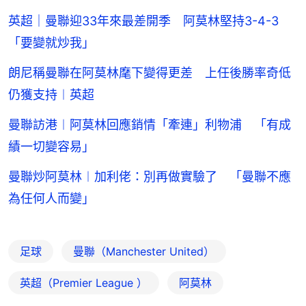
英超｜曼聯迎33年來最差開季 阿莫林堅持3-4-3
「要變就炒我」
朗尼稱曼聯在阿莫林麾下變得更差 上任後勝率奇低
仍獲支持︱英超
曼聯訪港︱阿莫林回應銷情「牽連」利物浦 「有成
績一切變容易」
曼聯炒阿莫林︱加利佬：別再做實驗了 「曼聯不應
為任何人而變」
足球
曼聯（Manchester United）
英超（Premier League ）
阿莫林