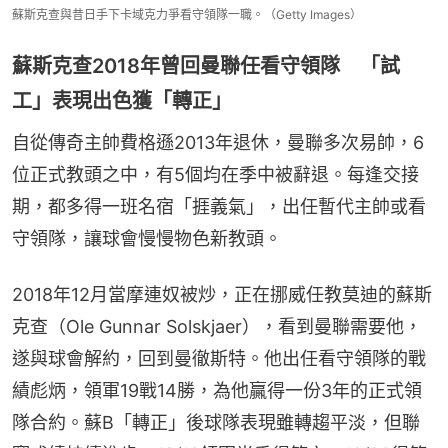
蘇斯克查與昔日手下卡域克力爭看守領隊一職。（Getty Images）
蘇斯克查2018年曾回曼聯任看守領隊 「試
工」表現出色獲「轉正」
自從傳奇主帥費格遜2013年退休，曼聯多次易帥，6
位正式教頭之中，有5個均在季中被辭退。每逢交接
期，都多得一班名宿「捱義氣」，出任暫代主帥或看
守領隊，讓球會慢慢物色新教頭。
2018年12月當摩連奴被炒，正在挪威任教莫迪的蘇斯
克查（Ole Gunnar Solskjaer），看到曼聯需要他，
遂與球會解約，回到曼徹斯特。他出任看守領隊的戰
績彪炳，領軍19戰14勝，為他贏得一份3年的正式領
隊合約。蘇B「轉正」後球隊表現雖轉趨平淡，但聯