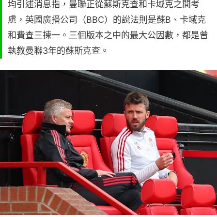
均引述消息指，曼聯正從蘇斯克查和卡域克之間考
慮，英國廣播公司（BBC）的說法則是蘇B、卡域克
和費查三揀一。三個版本之中的最大公因數，都是曾
執教曼聯3年的蘇斯克查。