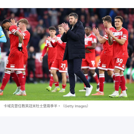
卡域克曾任教英冠米杜士堡兩季半。（Getty Images）