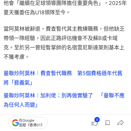
他會「繼續在足球領導團隊擔任重要角色」，2025年
夏天獲委任為U18領隊至今。
當阿莫林被辭退，費查暫代其主教練職務，但他缺乏
帶領一隊經驗，因此正路評估機會不及蘇B或卡域
克。至於另一曾短暫掌帥的名宿雲尼斯達萊則基本上
不獲考慮。
曼聯炒阿莫林︱費查暫代職務 第5個費格遜年代舊
將「捱義氣」
曼聯炒阿莫林︱加利佬：別再做實驗了 「曼聯不應
為任何人而變」
曼聯解僱教練阿莫林 領軍14個月未竟全功
8
在Google
追蹤《香港01》
01球評｜阿莫林被炒不只因為戰績 撥中管理層欠視