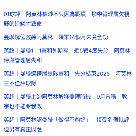
01球評｜阿莫林被炒不只因為戰績 撥中管理層欠視
野的逆鱗才致命
曼聯解僱教練阿莫林 領軍14個月未竟全功
英超︱曼聯1：1賽和列斯聯 近5戰4度失分 阿莫林
傳與管理層失和
英超｜曼聯遭榜尾狼隊賽和 失分結束2025 阿莫林
三不佳評球隊
英超︱曼聯主帥阿莫林解釋變陣時機 9月曾稱：教
宗也不能令我改
英超｜阿莫林認曼聯「做得不夠好」 接受名宿批評
但另有真正問題