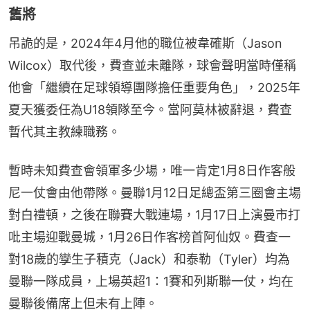
舊將
吊詭的是，2024年4月他的職位被韋確斯（Jason 
Wilcox）取代後，費查並未離隊，球會聲明當時僅稱
他會「繼續在足球領導團隊擔任重要角色」，2025年
夏天獲委任為U18領隊至今。當阿莫林被辭退，費查
暫代其主教練職務。
暫時未知費查會領軍多少場，唯一肯定1月8日作客般
尼一仗會由他帶隊。曼聯1月12日足總盃第三圈會主場
對白禮頓，之後在聯賽大戰連場，1月17日上演曼市打
吡主場迎戰曼城，1月26日作客榜首阿仙奴。費查一
對18歲的孿生子積克（Jack）和泰勒（Tyler）均為
曼聯一隊成員，上場英超1：1賽和列斯聯一仗，均在
曼聯後備席上但未有上陣。