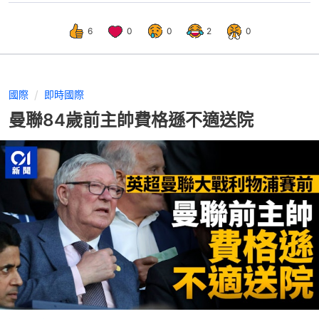
6
0
0
2
0
國際
即時國際
曼聯84歲前主帥費格遜不適送院