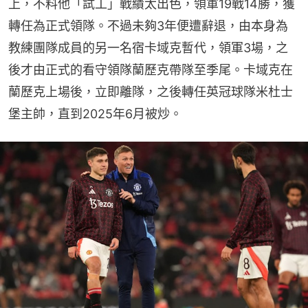
上，不料他「試工」戰績太出色，領軍19戰14勝，獲
轉任為正式領隊。不過未夠3年便遭辭退，由本身為
教練團隊成員的另一名宿卡域克暫代，領軍3場，之
後才由正式的看守領隊蘭歷克帶隊至季尾。卡域克在
蘭歷克上場後，立即離隊，之後轉任英冠球隊米杜士
堡主帥，直到2025年6月被炒。