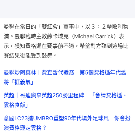
曼聯在當日的「雙紅會」賽事中，以３：２擊敗利物
浦。曼聯臨時主教練卡域克（Michael Carrick）表
示，獲知費格遜在賽事前不適，希望對方聽到這場比
賽結果後能受到鼓舞。
曼聯炒阿莫林︱費查暫代職務 第5個費格遜年代舊
將「捱義氣」
英超｜哥迪奧拿英超250勝里程碑 「會請費格遜、
雲格食飯」
意國LC23攜UMBRO重塑90年代場外足球風 你會扮
演費格遜定雲格？