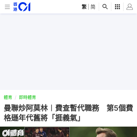
繁
|
简
體育
即時體育
曼聯炒阿莫林︱費查暫代職務 第5個費
格遜年代舊將「捱義氣」