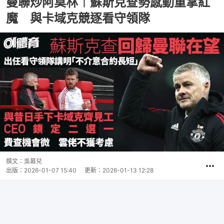
曼聯炒阿莫林︱蘇斯克查勢感動重掌紅
魔 與卡域克競逐看守領隊
撰文：
吳慕兒
出版：
2026-01-07 15:40
更新：
2026-01-13 12:28