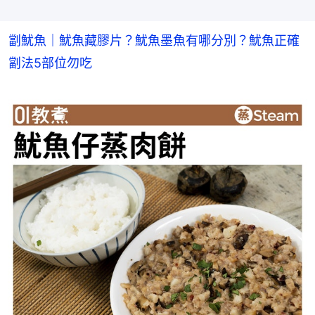
劏魷魚｜魷魚藏膠片？魷魚墨魚有哪分別？魷魚正確
劏法5部位勿吃