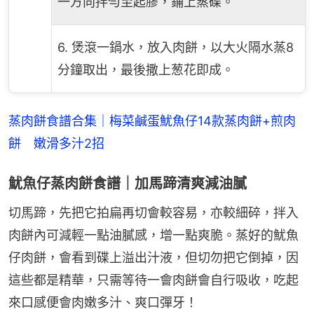
一方向拌勻至起膠，鋪上蒸碟。
6. 煲滾一鍋水，放入肉餅，以大火隔水蒸8
分鐘取出，最後撒上葱花即成。
蒸肉餅食譜合集｜梅菜鹹蛋魷魚仔14款蒸肉餅+煎肉
餅　嫩滑多汁2招
魷魚仔蒸肉餅食譜｜加馬蹄清爽減油膩
切馬蹄，先把它拍扁再切會較容易，亦較細碎，拌入
肉餅內可減輕一點油膩感，增一點爽脆。蒸好的魷魚
仔肉餅，會看到碟上溢出汁液，但切勿把它倒掉，因
這些都是精華，只需等待一會肉餅會自行吸收，吃起
來口感便會肉嫩多汁、爽口彈牙！