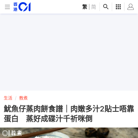
繁
|
简
生活
教煮
魷魚仔蒸肉餅食譜｜肉嫩多汁2貼士唔靠
蛋白 蒸好成碟汁千祈咪倒