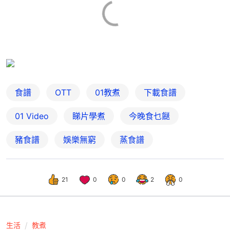
食譜
OTT
01教煮
下載食譜
01 Video
睇片學煮
今晚食乜餸
豬食譜
娛樂無窮
蒸食譜
21
0
0
2
0
生活
教煮