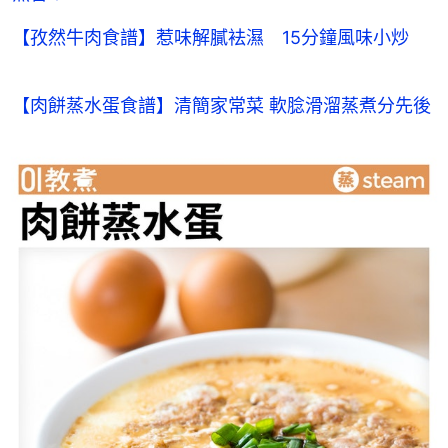
【孜然牛肉食譜】惹味解膩袪濕 15分鐘風味小炒
【肉餅蒸水蛋食譜】清簡家常菜 軟腍滑溜蒸煮分先後