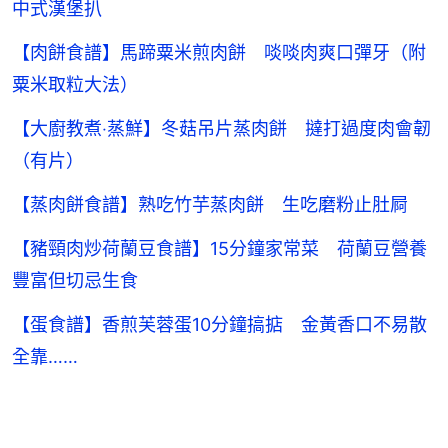
中式漢堡扒
【肉餅食譜】馬蹄粟米煎肉餅 啖啖肉爽口彈牙（附
粟米取粒大法）
【大廚教煮‧蒸鮮】冬菇吊片蒸肉餅 撻打過度肉會韌
（有片）
【蒸肉餅食譜】熟吃竹芋蒸肉餅 生吃磨粉止肚屙
【豬頸肉炒荷蘭豆食譜】15分鐘家常菜 荷蘭豆營養
豐富但切忌生食
【蛋食譜】香煎芙蓉蛋10分鐘搞掂 金黃香口不易散
全靠……