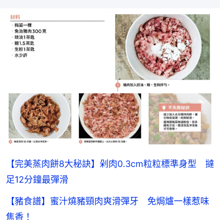
【完美蒸肉餅8大秘訣】剁肉0.3cm粒粒標準身型 撻
足12分鐘最彈滑
【豬食譜】蜜汁燒豬頸肉爽滑彈牙 免焗爐一樣惹味
焦香！