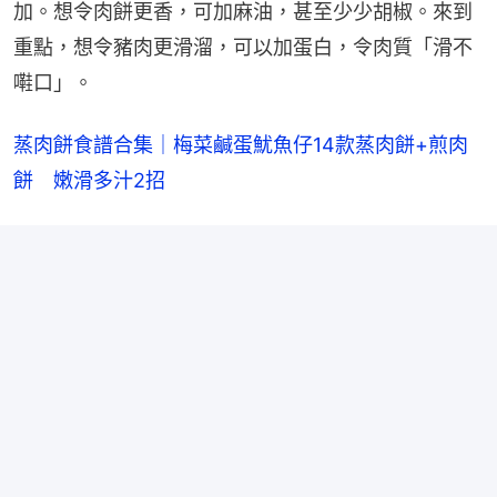
加。想令肉餅更香，可加麻油，甚至少少胡椒。來到
重點，想令豬肉更滑溜，可以加蛋白，令肉質「滑不
嚡口」。
蒸肉餅食譜合集｜梅菜鹹蛋魷魚仔14款蒸肉餅+煎肉
餅　嫩滑多汁2招