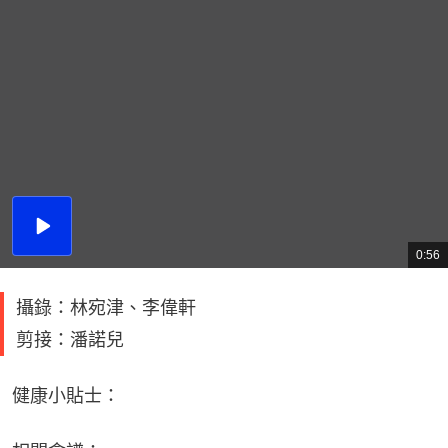
播
放
0:56
總
影
共
片
時
間
攝錄：林宛津、李偉軒
剪接：潘諾兒
健康小貼士：