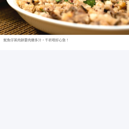
魷魚仔蒸肉餅要肉嫩多汁，千祈唔好心急！