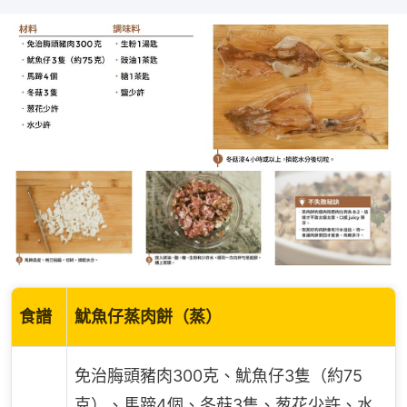
食譜
魷魚仔蒸肉餅（蒸）
免治脢頭豬肉300克、魷魚仔3隻（約75
克）、馬蹄4個、冬菇3隻、葱花少許、水