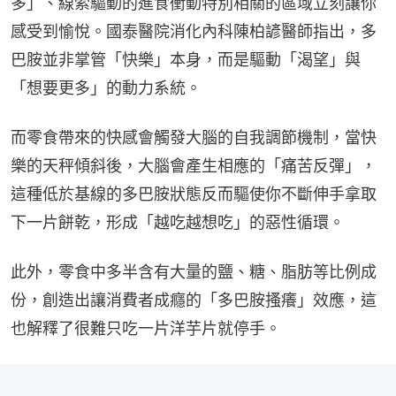
多」、線索驅動的進食衝動特別相關的區域立刻讓你
感受到愉悅。國泰醫院消化內科陳柏諺醫師指出，多
巴胺並非掌管「快樂」本身，而是驅動「渴望」與
「想要更多」的動力系統。
而零食帶來的快感會觸發大腦的自我調節機制，當快
樂的天秤傾斜後，大腦會產生相應的「痛苦反彈」，
這種低於基線的多巴胺狀態反而驅使你不斷伸手拿取
下一片餅乾，形成「越吃越想吃」的惡性循環。
此外，零食中多半含有大量的鹽、糖、脂肪等比例成
份，創造出讓消費者成癮的「多巴胺搔癢」效應，這
也解釋了很難只吃一片洋芋片就停手。