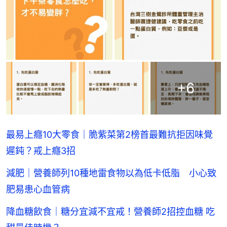
+
6
最易上癮10大零食｜脆紫菜第2榜首最難抗拒因味覺
遲鈍？戒上癮3招
減肥｜營養師列10種地雷食物以為低卡低脂 小心致
肥易患心血管病
降血糖飲食｜糖分宜減不宜戒！營養師2招控血糖 吃