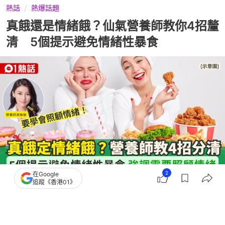
熱話
熱爆話題
真餓還是情緒餓？仙氣營養師教你4招釐
清 5個提示避免情緒性暴食
2
在Google
追蹤《香港01》
撰文：
田中貴
出版：
2026-07-31 09:10
更新：
2026-07-31 09:10