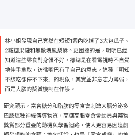
林小姐發現自己竟然在短短1週內吃掉了3大包瓜子、
2罐糖果罐和無數塊鳳梨酥。更困擾的是，明明已經
知道這些零食對身體不好，卻總是在看電視時不自覺
地伸手拿取，彷彿嘴巴有了自己的意志。這種「明知
不該吃卻停不下來」的現象，其實並非意志力薄弱，
而是大腦的獎賞機制在作祟。
研究顯示，富含糖分和脂肪的零食會刺激大腦分泌多
巴胺這種神經傳導物質，高糖高脂零食會動員與藥物
獎賞部分重疊的動機與學習迴路，使人更容易因追劇
觸發想吃的念頭；換句話說，也是「零食成癮」的神