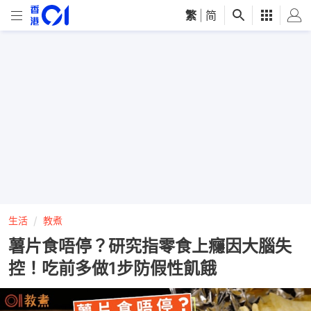
繁
|
简
生活
教煮
薯片食唔停？研究指零食上癮因大腦失
控！吃前多做1步防假性飢餓