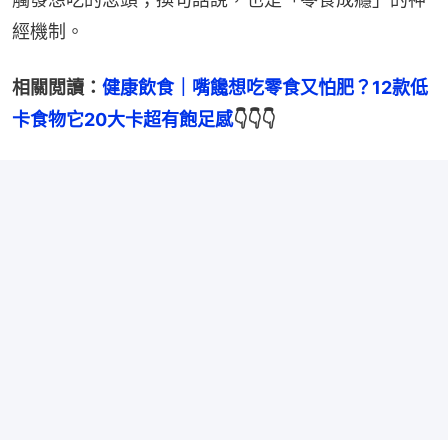
經機制。
相關閲讀：
健康飲食｜嘴饞想吃零食又怕肥？12款低
卡食物它20大卡超有飽足感
👇👇👇