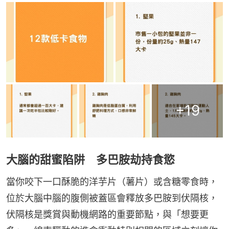
+
19
大腦的甜蜜陷阱 多巴胺劫持食慾
當你咬下一口酥脆的洋芋片（薯片）或含糖零食時，
位於大腦中腦的腹側被蓋區會釋放多巴胺到伏隔核，
伏隔核是獎賞與動機網路的重要節點，與「想要更