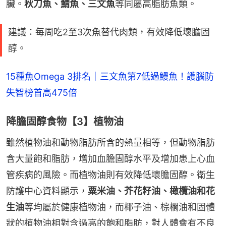
臟。
秋刀魚、鯖魚、三文魚
等同屬高脂肪魚類。
建議：每周吃2至3次魚替代肉類，有效降低壞膽固
醇。
15種魚Omega 3排名｜三文魚第7低過鰻魚！護腦防
失智榜首高475倍
降膽固醇食物【3】植物油
雖然植物油和動物脂肪所含的熱量相等，但動物脂肪
含大量飽和脂肪，增加血膽固醇水平及增加患上心血
管疾病的風險。而植物油則有效降低壞膽固醇。衛生
防護中心資料顯示，
粟米油、芥花籽油、橄欖油和花
生油
等均屬於健康植物油，而椰子油、棕櫚油和固體
狀的植物油相對含過高的飽和脂肪，對人體會有不良