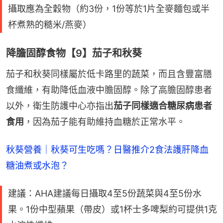
攝取應為全穀物（約3份，1份等於1片全麥麵包或半
杯煮熟的糙米/燕麥）
降膽固醇食物【9】茄子和秋葵
茄子和秋葵同樣屬於低卡路里的蔬菜，而且含豐富膳
食纖維，有助降低血液中膽固醇。除了高膽固醇患者
以外，衛生防護中心亦指出
茄子同樣適合糖尿病患者
食用
，因為茄子能有助維持血糖於正常水平。
秋葵營養｜秋葵可生吃嗎？日醫推介2食法護肝降血
糖油煮或水泡？
建議：AHA建議每日攝取4至5份蔬菜與4至5份水
果。1份中型蘋果（帶皮）或1杯士多啤梨約可提供1克