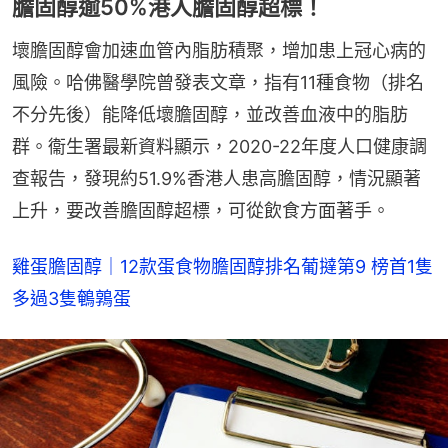
膽固醇逾50%港人膽固醇超標！
壞膽固醇會加速血管內脂肪積聚，增加患上冠心病的
風險。哈佛醫學院曾發表文章，指有11種食物（排名
不分先後）能降低壞膽固醇，並改善血液中的脂肪
群。衞生署最新資料顯示，2020-22年度人口健康調
查報告，發現約51.9%香港人患高膽固醇，情況顯著
上升，要改善膽固醇超標，可從飲食方面著手。
雞蛋膽固醇｜12款蛋食物膽固醇排名葡撻第9 榜首1隻
多過3隻鵪鶉蛋