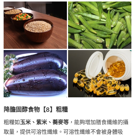
降膽固醇食物【8】粗糧
粗糧如
玉米、紫米、蕎麥等
，能夠增加膳食纖維的攝
取量，提供可溶性纖維。可溶性纖維不會被身體吸