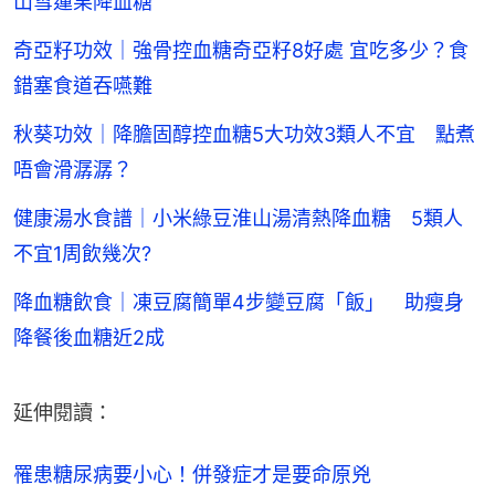
山雪蓮果降血糖
奇亞籽功效｜強骨控血糖奇亞籽8好處 宜吃多少？食
錯塞食道吞嚥難
秋葵功效｜降膽固醇控血糖5大功效3類人不宜 點煮
唔會滑潺潺？
健康湯水食譜｜小米綠豆淮山湯清熱降血糖 5類人
不宜1周飲幾次?
降血糖飲食｜凍豆腐簡單4步變豆腐「飯」 助瘦身
降餐後血糖近2成
延伸閱讀：
罹患糖尿病要小心！併發症才是要命原兇