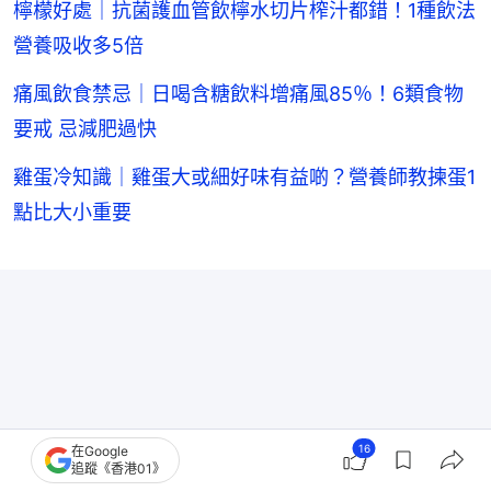
檸檬好處｜抗菌護血管飲檸水切片榨汁都錯！1種飲法
營養吸收多5倍
痛風飲食禁忌｜日喝含糖飲料增痛風85％！6類食物
要戒 忌減肥過快
雞蛋冷知識｜雞蛋大或細好味有益啲？營養師教揀蛋1
點比大小重要
16
在Google
追蹤《香港01》