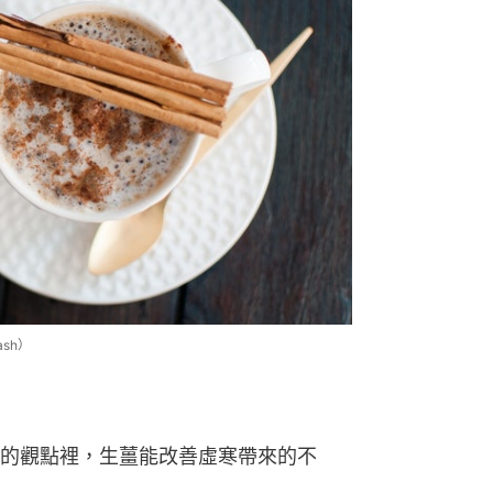
sh）
的觀點裡，生薑能改善虛寒帶來的不