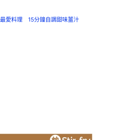
最愛料理　15分鐘自調甜味薑汁