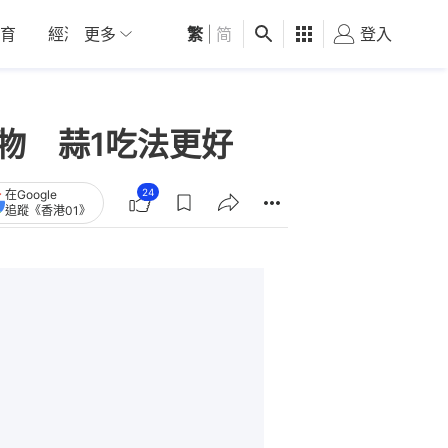
育
經濟
更多
01深圳
繁
觀點
|
简
健康
好食玩飛
登入
女
物 蒜1吃法更好
24
在Google
追蹤《香港01》