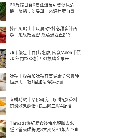
60歲婦日食6隻雞蛋反引發健康危
機 醫揭：勿靠單一來源補蛋白質
揀西瓜貼士｜瓜農5招揀必甜多汁西
瓜 瓜紋散或密 瓜藤蜷或直好？
超市優惠｜百佳/惠康/萬寧/Aeon半價
起 無門檻88折！$1換購金象米
味精｜炒菜加味精有害健康？營養師
破迷思 教1招加法降鈉提鮮
咖啡功效｜哈佛研究：咖啡配3香料
抗炎效果翻倍+長壽降血壓4配搭
Threads爆紅暴食後悔水解膩去水
腫？營養師揭藏3大風險+4類人不宜