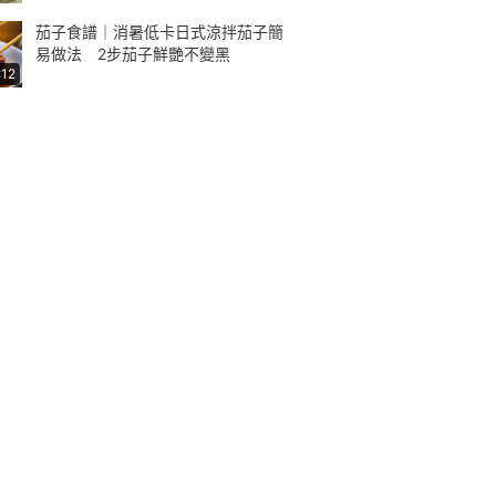
茄子食譜｜消暑低卡日式涼拌茄子簡
易做法 2步茄子鮮艷不變黑
:12