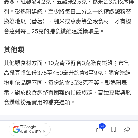
最多，紅藜麥4.2克、五穀米2.5克、糙米2.3克依序排
列。彭逸珊建議，至少將每日二分之一的精緻澱粉替
換為地瓜（番薯）、糙米或燕麥等全穀食材，才有機
會達到每日25克的膳食纖維建議攝取量。
其他類
其他類食材方面，10克奇亞籽含3克膳食纖維；市售
高纖豆漿每份375至450毫升約含6至9克；膳食纖維
粉則依品牌不同，每份約含3至8克不等。彭逸珊表
示，對於飲食調整有困難的忙碌族群，高纖豆漿與膳
食纖維粉是實用的補充選項。
26
在Google
追蹤《香港01》