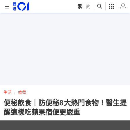
繁
|
简
生活
教煮
便秘飲食｜防便秘8大熱門食物！醫生提
醒這樣吃蘋果宿便更嚴重