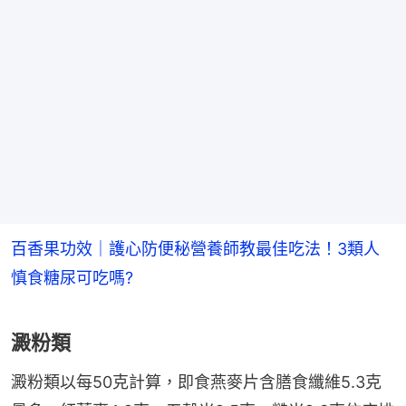
百香果功效｜護心防便秘營養師教最佳吃法！3類人
慎食糖尿可吃嗎?
澱粉類
澱粉類以每50克計算，即食燕麥片含膳食纖維5.3克