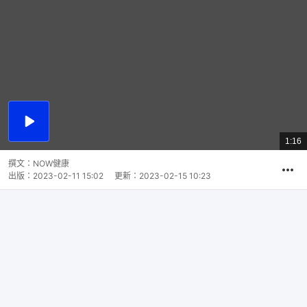
播
放
1:16
總
影
共
片
時
撰文：
NOW健康
間
出版：
2023-02-11 15:02
更新：
2023-02-15 10:23