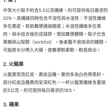
1. 梨子
中等大小梨子約含5.5公克纖維，約可提供每日需求的
20%。其纖維同時包含不溶性與水溶性：不溶性纖維
多在果皮，有助糞便通過腸道；水溶性纖維多在果
肉，與水結合後形成凝膠，增加糞便體積。梨子也含
果糖與山梨醇（sorbitol），後者屬不易吸收的糖醇，
可能將水分帶入大腸，使糞便較柔軟、較易排出。
2. 火龍果
火龍果常見紅皮、黃皮品種，果肉多為白色帶黑籽，
部分紅皮品種果肉呈深紅色。一杯火龍果纖維含量接
近5公克，約可提供每日需求的18%。
3. 蘋果