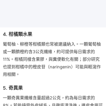
4. 柑橘類水果
葡萄柚、柳橙等柑橘類也常被建議納入。一顆葡萄柚
或一顆臍橙約含3公克纖維，約可提供每日需求的
11%。柑橘同樣含果膠，與糞便軟化有關；部分研究
也提到柑橘中的橙皮苷（naringenin）可能與輕瀉作
用相關。
5. 奇異果
一顆奇異果纖維含量超過2公克，約為每日需求的
8%。若能接受外皮絨毛、且徹底清洗後，連皮食用可