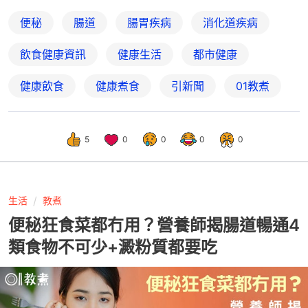
便秘
腸道
腸胃疾病
消化道疾病
飲食健康資訊
健康生活
都市健康
健康飲食
健康煮食
引新聞
01教煮
5
0
0
0
0
生活
教煮
便秘狂食菜都冇用？營養師揭腸道暢通4
類食物不可少+澱粉質都要吃