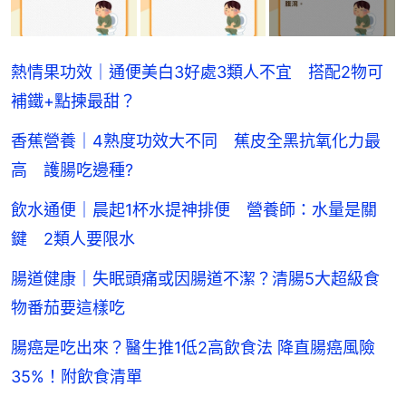
熱情果功效｜通便美白3好處3類人不宜 搭配2物可
補鐵+點揀最甜？
香蕉營養｜4熟度功效大不同 蕉皮全黑抗氧化力最
高 護腸吃邊種?
飲水通便｜晨起1杯水提神排便 營養師：水量是關
鍵 2類人要限水
腸道健康｜失眠頭痛或因腸道不潔？清腸5大超級食
物番茄要這樣吃
腸癌是吃出來？醫生推1低2高飲食法 降直腸癌風險
35%！附飲食清單