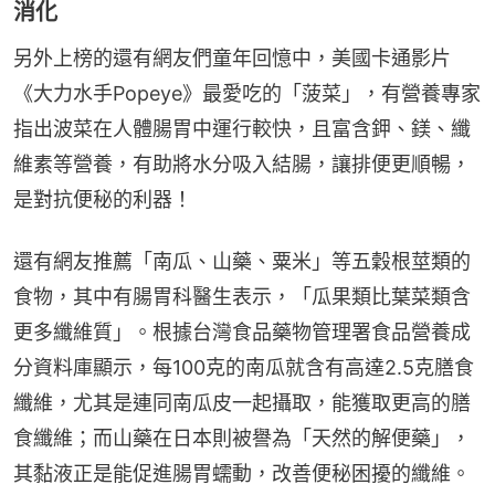
消化
另外上榜的還有網友們童年回憶中，美國卡通影片
《大力水手Popeye》最愛吃的「菠菜」，有營養專家
指出波菜在人體腸胃中運行較快，且富含鉀、鎂、纖
維素等營養，有助將水分吸入結腸，讓排便更順暢，
是對抗便秘的利器！
還有網友推薦「南瓜、山藥、粟米」等五穀根莖類的
食物，其中有腸胃科醫生表示，「瓜果類比葉菜類含
更多纖維質」。根據台灣食品藥物管理署食品營養成
分資料庫顯示，每100克的南瓜就含有高達2.5克膳食
纖維，尤其是連同南瓜皮一起攝取，能獲取更高的膳
食纖維；而山藥在日本則被譽為「天然的解便藥」，
其黏液正是能促進腸胃蠕動，改善便秘困擾的纖維。