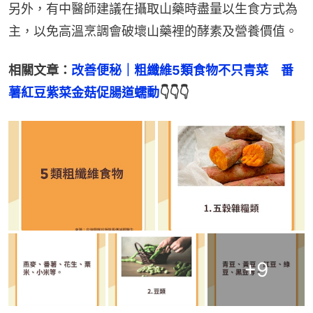
另外，有中醫師建議在攝取山藥時盡量以生食方式為
主，以免高溫烹調會破壞山藥裡的酵素及營養價值。
相關文章：
改善便秘｜粗纖維5類食物不只青菜　番
薯紅豆紫菜金菇促腸道蠕動
👇👇👇
+
9