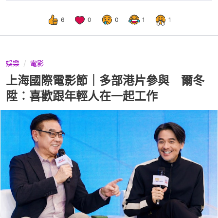
6
0
0
1
1
娛樂
電影
上海國際電影節｜多部港片參與 爾冬
陞︰喜歡跟年輕人在一起工作