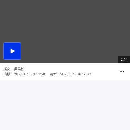
播
放
1:44
總
影
共
片
時
撰文：
吳美松
間
出版：
2026-04-03 13:58
更新：
2026-04-06 17:00