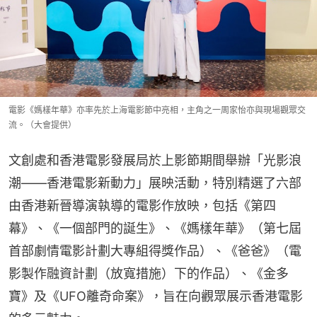
電影《媽樣年華》亦率先於上海電影節中亮相，主角之一周家怡亦與現場觀眾交
流。（大會提供）
文創處和香港電影發展局於上影節期間舉辦「光影浪
潮——香港電影新動力」展映活動，特別精選了六部
由香港新晉導演執導的電影作放映，包括《第四
幕》、《一個部門的誕生》、《媽樣年華》（第七屆
首部劇情電影計劃大專組得獎作品）、《爸爸》（電
影製作融資計劃（放寬措施）下的作品）、《金多
寶》及《UFO離奇命案》，旨在向觀眾展示香港電影