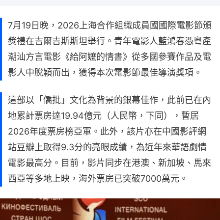
7月19日晚，2026上海合作組織成員國國際電影節頒
獎禮在吉爾吉斯斯坦舉行。青年電影人藍鴻春憑粵產
潮汕方言電影《給阿嬤的情書》從多國參賽作品及電
影人中脫穎而出，獲得本次電影節最佳導演獎項。
這部以「僑批」文化為背景的銀幕佳作，此前已在內
地累計票房達19.94億元（人民幣，下同），暫居
2026年度票房榜亞軍。此外，該片亦在中國影評網
站豆瓣上取得9.3分的亮眼成績，為近年來華語劇情
電影最高分。目前，影片同步在港澳、新加坡、馬來
西亞等多地上映，海外票房已突破7000萬元。