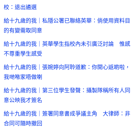
校：退出遴選
給十九歲的我｜私隱公署已聯絡英華：倘使用資料目
的有變需取同意
給十九歲的我｜英華學生指校內未引廣泛討論 惟感
不尊重學生感受
給十九歲的我｜張婉婷向阿聆道歉：你開心返啲啦，
我哋𠵱家唔做喇
給十九歲的我｜第三位學生發聲：攝製隊稱所有人同
意公映我才簽名
給十九歲的我｜簽署同意書成爭議主角 大律師：非
合同可隨時撤回