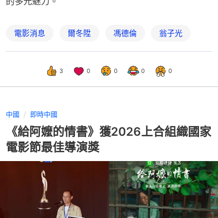
的多元魅力。
電影消息
爾冬陞
馮德倫
翁子光
3
0
0
0
0
中國
即時中國
《給阿嬤的情書》獲2026上合組織國家
電影節最佳導演獎