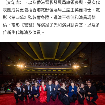
（文創處），以及香港電影發展局率領參與，是次代
表團成員更包括香港電影發展局主席王英偉博士、電
影《第四幕》監製爾冬陞、導演王德健和演員馮德
倫，電影《爸爸》導演翁子光和演員劉青雲，以及多
位新生代導演及演員。