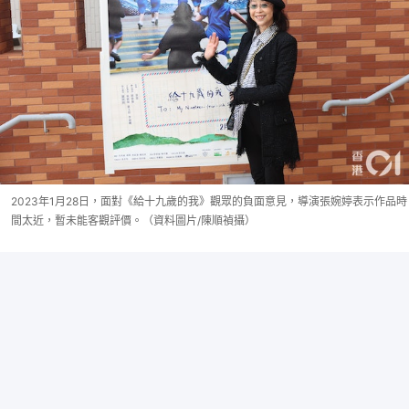
2023年1月28日，面對《給十九歲的我》觀眾的負面意見，導演張婉婷表示作品時
間太近，暫未能客觀評價。（資料圖片/陳順禎攝）