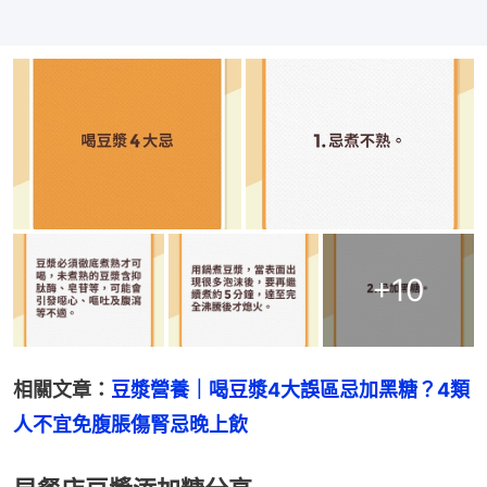
+
10
相關文章：
豆漿營養｜喝豆漿4大誤區忌加黑糖？4類
人不宜免腹脹傷腎忌晚上飲