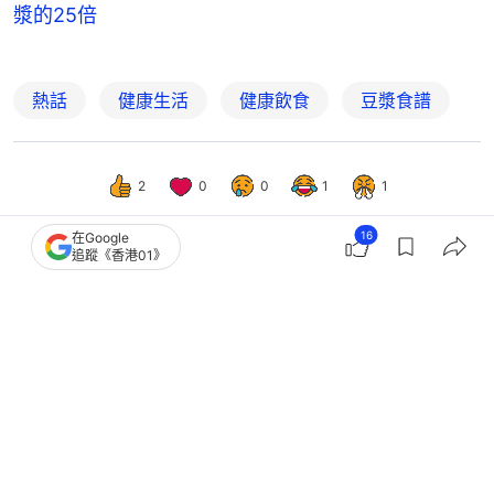
漿的25倍
熱話
健康生活
健康飲食
豆漿食譜
2
0
0
1
1
16
在Google
追蹤《香港01》
生活
教煮
豆漿檢測｜哪款蛋白質最高1杯=2.5隻
蛋？最高糖1款多維他奶15.4倍