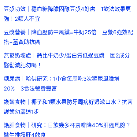
豆漿功效｜穩血糖降膽固醇豆漿4好處 1飲法效果更
強！2類人不宜
豆漿營養｜降血壓防中風鐵=牛奶25倍 豆漿6強效配
搭+薑黃助抗癌
燕麥奶壞處｜鈣比牛奶少/蛋白質低過豆漿 因2成分
醫勸減肥勿喝！
糖尿病｜哈佛研究：1小食每周吃3次糖尿風險增
20% 3食法營養豐富
護齒食物｜椰子和1類水果防牙周病好過漱口水？抗菌
護齒勿漏這1步
護肝食物｜研究：日飲幾多杯齋啡降40%肝癌風險？
醫生推護肝4飲食