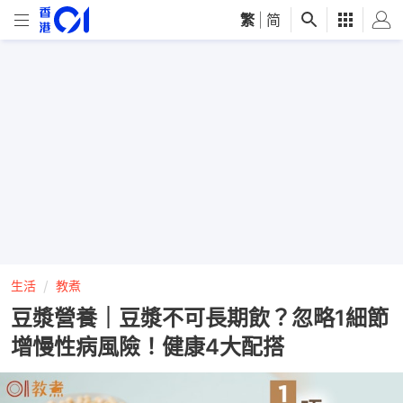
繁
|
简
生活
教煮
豆漿營養｜豆漿不可長期飲？忽略1細節
增慢性病風險！健康4大配搭