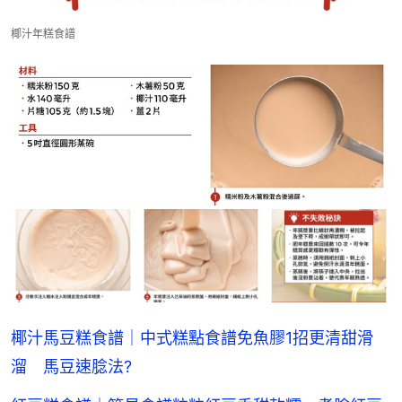
椰汁年糕食譜
椰汁馬豆糕食譜｜中式糕點食譜免魚膠1招更清甜滑
溜 馬豆速腍法?