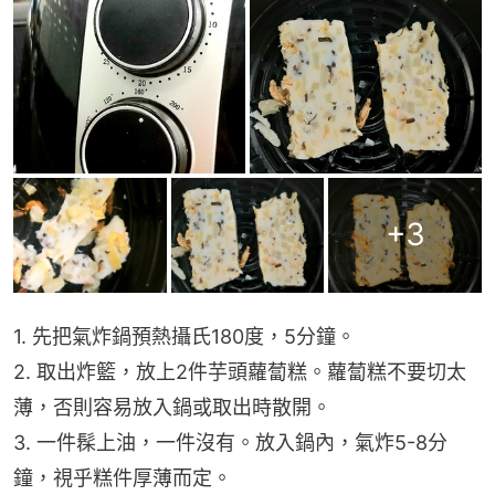
+
3
1. 先把氣炸鍋預熱攝氏180度，5分鐘。
2. 取出炸籃，放上2件芋頭蘿蔔糕。蘿蔔糕不要切太
薄，否則容易放入鍋或取出時散開。
3. 一件髹上油，一件沒有。放入鍋內，氣炸5-8分
鐘，視乎糕件厚薄而定。