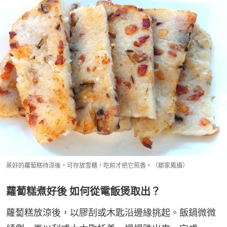
蒸好的蘿蔔糕待涼後，可存放雪櫃，吃前才把它煎香。（鄒家鳳攝）
蘿蔔糕煮好後 如何從電飯煲取出？
蘿蔔糕放涼後，以膠刮或木匙沿邊緣挑起。飯鍋微微