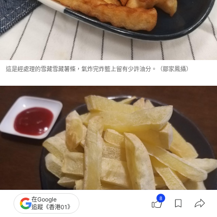
這是經處理的雪藏雪藏薯條，氣炸完炸籃上留有少許油分。（鄒家鳳攝）
8
在Google
追蹤《香港01》