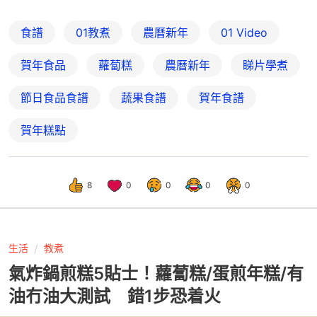
食譜
01教煮
農曆新年
01 Video
賀年食品
蘿蔔糕
農曆新年
睇片學煮
節日食品食譜
蔬果食譜
賀年食譜
賀年糕點
8
0
0
0
0
生活
教煮
氣炸鍋煎糕5貼士！蘿蔔糕/蛋煎年糕/有
油冇油大測試 錯1步恐着火