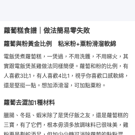
蘿蔔糕食譜｜做法簡易零失敗
蘿蔔與粉黃金比例 粘米粉+粟粉滑溜軟綿
電飯煲煮蘿蔔糕，一煲過，不用洗鑊，不用睇火，其
實跟電飯煲蒸雞做法同樣簡便。蘿蔔和粉的比例，有
人喜歡3比1，有人喜歡4比1，視乎你喜歡口感軟綿，
還是堅挺一點。想加添滑溜，可加點粟粉。
蘿蔔去澀加1種材料
臘腸、冬菇、蝦米除了是煲仔飯之友，還是蘿蔔糕的
三寶，有了它們，根本毋須多放調味料已很味美，雞
粉更是劃蛇添足，但加少少糖可消除蘿蔔的點點澀