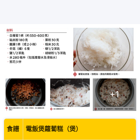
+
1
食譜
電飯煲蘿蔔糕（煲）