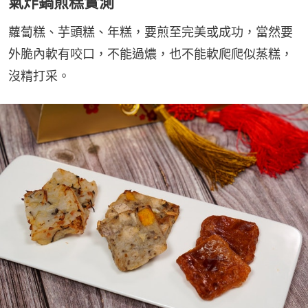
氣炸鍋煎糕實測
蘿蔔糕、芋頭糕、年糕，要煎至完美或成功，當然要
外脆內軟有咬口，不能過燶，也不能軟爬爬似蒸糕，
沒精打采。