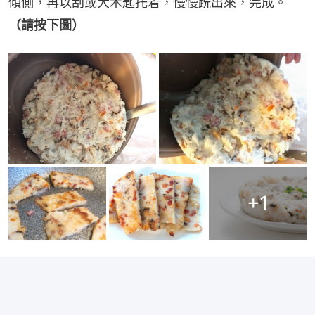
傾側，再以刮或大木匙托着，慢慢跣出來，完成。
（請按下圖）
+
1