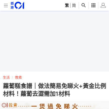
繁
|
简
生活
教煮
蘿蔔糕食譜｜做法簡易免睇火+黃金比例
材料！蘿蔔去澀需加1材料