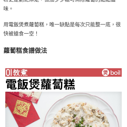
味。
用電飯煲煮蘿蔔糕，唯一缺點是每次只能整一底，很
快被搶食一空！
蘿蔔糕食譜做法