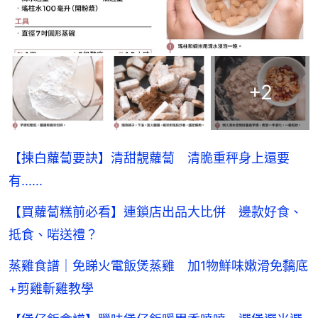
+
2
【揀白蘿蔔要訣】清甜靚蘿蔔 清脆重秤身上還要
有......
【買蘿蔔糕前必看】連鎖店出品大比併 邊款好食、
抵食、啱送禮？
蒸雞食譜｜免睇火電飯煲蒸雞 加1物鮮味嫩滑免黐底
+剪雞斬雞教學