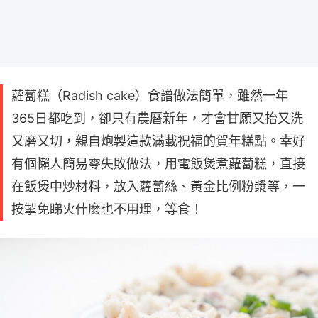
蘿蔔糕（Radish cake）食譜做法簡單，雖然一年
365日都吃到，卻只有農曆新年，才會甘願又抬又洗
又磨又切，親自炮製這款滿載祝福的賀年糕點。幸好
有個懶人簡易零失敗做法，用電飯煲煮蘿蔔糕，直接
在飯煲中炒材料，放入蘿蔔絲、黃金比例粉漿等，一
按掣免睇火什麼也不用理，等食！