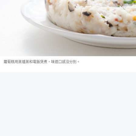
蘿蔔糕用蒸爐蒸和電飯煲煮，味道口感沒分別。