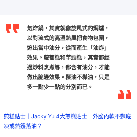
氣炸鍋，其實就像旋風式的焗爐，
以對流式的高溫熱風把食物包圍，
迫出當中油分，從而產生「油炸」
效果。蘿蔔糕和芋頭糕，其實都經
過炒料烹煮等，都含有油分，才能
做出脆邊效果。髹油不髹油，只是
多一點少一點的分別而已。
煎糕貼士｜Jacky Yu 4大煎糕貼士　外脆內軟不黐底
凍或熱鑊落油？