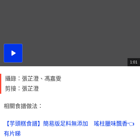
播
放
1:01
總
影
共
片
時
間
攝錄：張芷澄、馮嘉雯
剪接：張芷澄
相關食譜做法：
【芋頭糕食譜】簡易版足料無添加　瑤柱臘味飄香👈
有片睇