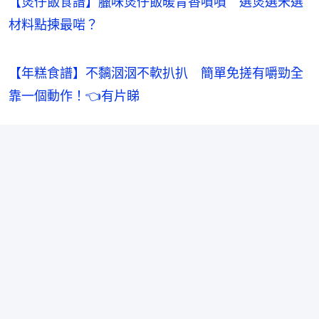
【煲仔飯食譜】臘味煲仔飯暖胃香噴噴 選煲選米選
材料點揀最啱？
【年糕食譜】不黐𣲷𣲷不軟扒扒　簡單免搓有嚼勁全
靠一個動作！👈有片睇