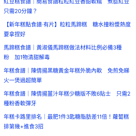
紅豆糕食譜｜簡易食譜粒粒紅豆香甜軟糯 煮腍紅豆
只需20分鐘？
【新年糕點食譜‧有片】粒粒馬蹄糕 糖水撞粉漿熱度
要拿捏好
馬蹄糕食譜｜黃淑儀馬蹄糕做法材料比例必備3種
粉 加1物清甜解毒
年糕食譜｜陳倩揚黑糖黃金年糕外脆內軟 免煎免睇
火一煲過超簡單
年糕食譜｜陳倩揚薑汁年糕少糖版不敗6貼士 只需2
種粉香軟彈牙
年糕卡路里排名｜最肥1件3匙糖脂肪差11倍！蘿蔔糕
排第幾+進食3招