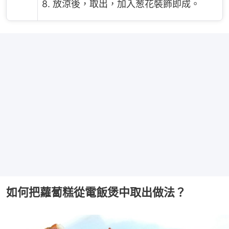
8. 放涼後，取出，加入葱花裝飾即成。
如何把蘿蔔糕從電飯煲中取出做法？