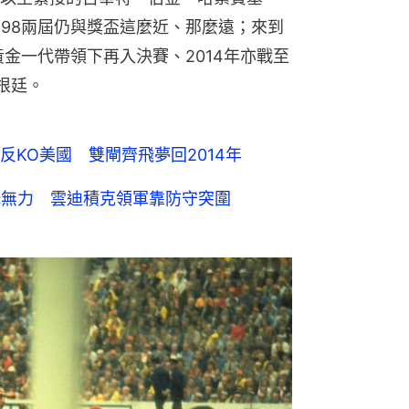
1998兩屆仍與獎盃這麼近、那麼遠；來到
黃金一代帶領下再入決賽、2014年亦戰至
根廷。
KO美國 雙閘齊飛夢回2014年
鋒無力 雲迪積克領軍靠防守突圍