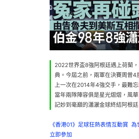
2022世界盃8強阿根廷遇上荷蘭
典。今屆之前，兩軍在決賽周曾4
上一次在2014年4強交手，最難忘
當年兩隊陣容俱是星光熠熠，風華正茂的
記妙到毫巔的瀟灑金球終結阿根廷
《香港01》足球狂熱表情互動賞  為世
立即參加