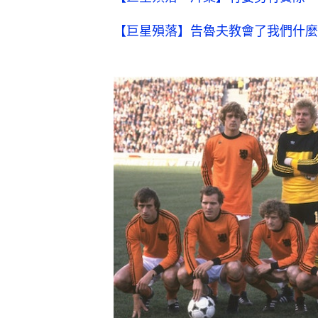
【巨星殞落】告魯夫教會了我們什麼