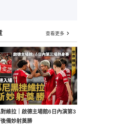
章
查看更多
對維拉｜啟德主場館6日內演第3
斯後備妙射奠勝