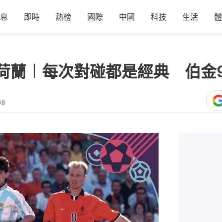
息
即時
熱榜
國際
中國
科技
生活
體
荷蘭︱每次對碰都是經典 伯金
08