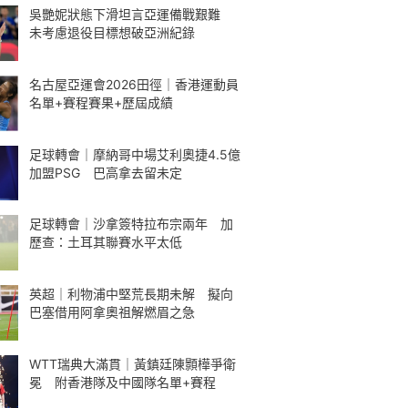
吳艷妮狀態下滑坦言亞運備戰艱難
未考慮退役目標想破亞洲紀錄
名古屋亞運會2026田徑｜香港運動員
名單+賽程賽果+歷屆成績
足球轉會｜摩納哥中場艾利奧捷4.5億
加盟PSG 巴高拿去留未定
足球轉會｜沙拿簽特拉布宗兩年 加
歷查：土耳其聯賽水平太低
英超｜利物浦中堅荒長期未解 擬向
巴塞借用阿拿奧祖解燃眉之急
WTT瑞典大滿貫｜黃鎮廷陳顥樺爭衛
冕 附香港隊及中國隊名單+賽程