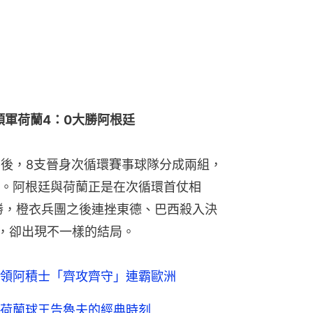
領軍荷蘭4：0大勝阿根廷
賽後，8支晉身次循環賽事球隊分成兩組，
。阿根廷與荷蘭正是在次循環首仗相
勝，橙衣兵團之後連挫東德、巴西殺入決
遇，卻出現不一樣的結局。
領阿積士「齊攻齊守」連霸歐洲
荷蘭球王告魯夫的經典時刻