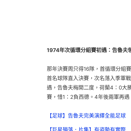
1974年次循環分組賽初遇：告魯夫
那年決賽周只得16隊，首循環分組
首名球隊直入決賽，次名落入季軍戰
遇，告魯夫梅開二度，荷蘭4：0大
賽，惜1：2負西德。4年後兩軍再
【足球】告魯夫完美演繹全能足球 
【巨星殞落．片集】有姿勢有實際 