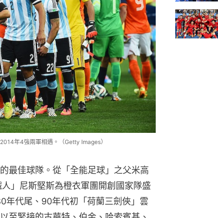
年4強兩軍相遇。（Getty Images）
的最佳球隊。從「全能足球」之父米高
「鐵人」尼斯堅斯為橙衣軍團開創國家隊盛
1980年代尾、90年代初「荷蘭三劍俠」雲
以至緊接的古華特、伯金、哈索賓基、