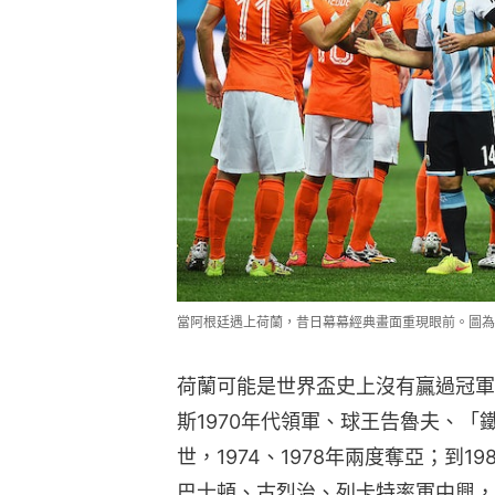
當阿根廷遇上荷蘭，昔日幕幕經典畫面重現眼前。圖為2014
荷蘭可能是世界盃史上沒有贏過冠軍
斯1970年代領軍、球王告魯夫、
世，1974、1978年兩度奪亞；到
巴士頓、古烈治、列卡特率軍中興，