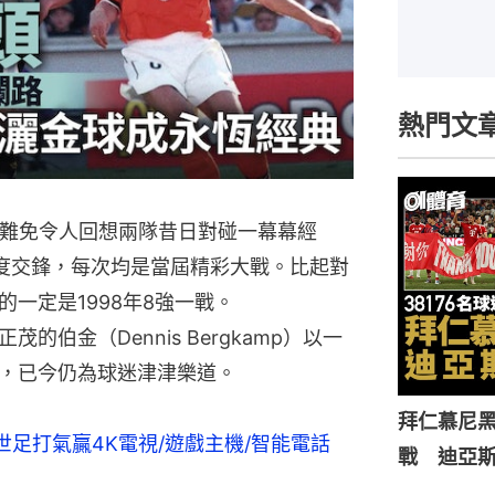
熱門文
，難免令人回想兩隊昔日對碰一幕幕經
度交鋒，每次均是當屆精彩大戰。比起對
的一定是1998年8強一戰。
伯金（Dennis Bergkamp）以一
，已今仍為球迷津津樂道。
拜仁慕尼黑
足打氣贏4K電視/遊戲主機/智能電話  
戰 迪亞