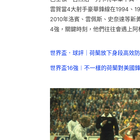
雲賀當4大射手豪華鋒線在1994、
2010年洛賓、雲佩斯、史奈達等新
4強，關鍵時刻，他們往往會遇上阿
世界盃．球評｜荷蘭放下身段高效防反
世界盃16強︱不一樣的荷蘭對美國