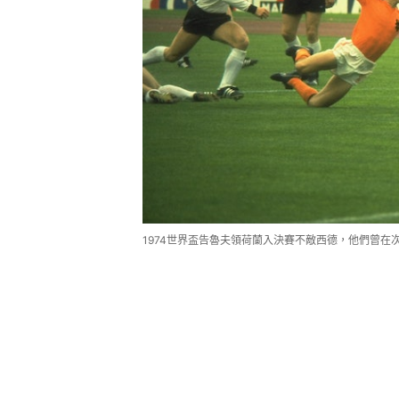
1974世界盃告魯夫領荷蘭入決賽不敵西德，他們曾在次循環