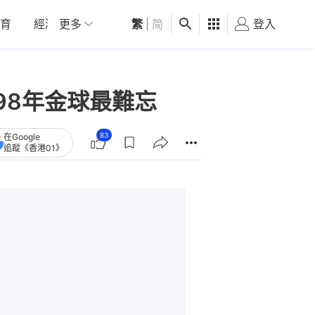
育
經濟
更多
01深圳
繁
觀點
|
简
健康
好食玩飛
登入
女
98年金球最難忘
83
在Google
追蹤《香港01》