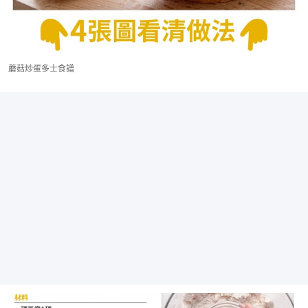
蘑菇炒蛋多士食譜