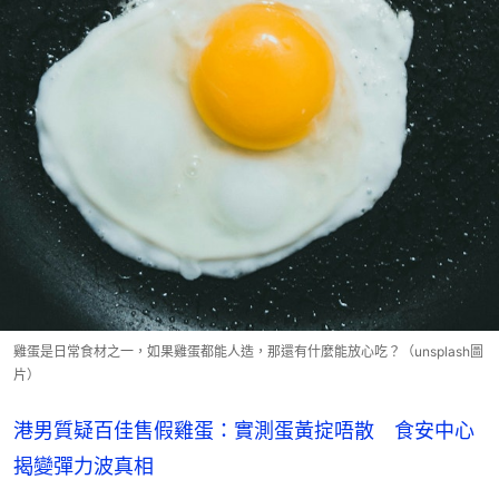
雞蛋是日常食材之一，如果雞蛋都能人造，那還有什麼能放心吃？（unsplash圖
片）
港男質疑百佳售假雞蛋：實測蛋黃掟唔散 食安中心
揭變彈力波真相