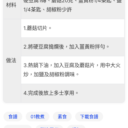
硬豆腐1磚、蘑菇20克、薑黃粉1/4茶匙、鹽
材料
1/4茶匙、胡椒粉少許
1.蘑菇切片。
2.將硬豆腐搗爛後，加入薑黃粉拌勻。
做法
3.熱鍋下油，加入豆腐及蘑菇片，用中大火
炒，加鹽及胡椒粉調味。
4.完成後放上多士享用。
食譜
01教煮
素食
下載食譜