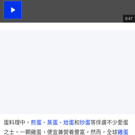
播
放
0:47
總
影
共
片
時
間
蛋料理中，
煎蛋
、
蒸蛋
、
烚蛋
和
炒蛋
等俘虜不少愛蛋
之士。一顆雞蛋，便宜兼營養豐富。然而，全球
雞蛋