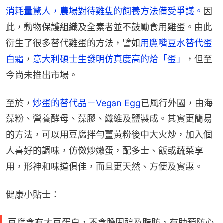
消耗量驚人，農場對待雞隻的飼養方法備受爭議。
因
此，動物保護組織及全素者並不鼓勵食用雞蛋。由此
衍生了很多替代雞蛋的方法，譬如
用鷹嘴豆水替代蛋
白霜
，
意大利碩士生發明仿真度高的烚「蛋」
，但至
今尚未推出市場。
至於，
炒蛋的替代品－Vegan Egg
已風行外國，由海
藻粉、營養酵母、藻膠、纖維及鹽製成。其實更簡易
的方法，可以用豆腐拌勻薑黃粉後中大火炒，加入個
人喜好的調味，仿傚炒嫩蛋，配多士、飯或蔬菜享
用，形神和味道俱佳，而且更天然、方便及實惠。
健康小貼士：
豆腐含有大豆蛋白，不含膽固醇及脂肪，有助預防心