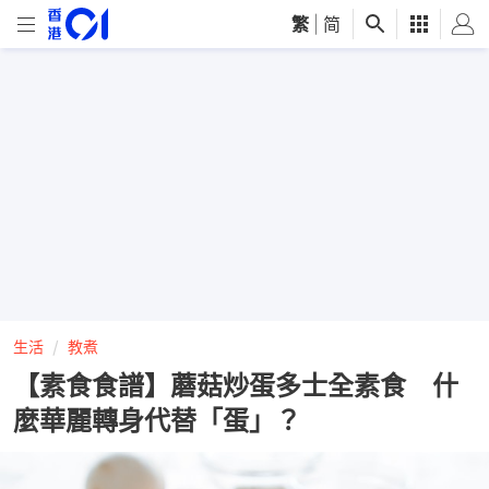
繁
|
简
生活
教煮
【素食食譜】蘑菇炒蛋多士全素食 什
麼華麗轉身代替「蛋」？