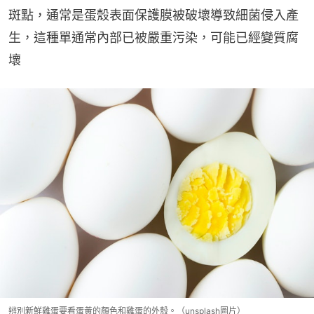
斑點，通常是蛋殼表面保護膜被破壞導致細菌侵入產
生，這種單通常內部已被嚴重污染，可能已經變質腐
壞
辨別新鮮雞蛋要看蛋黃的顏色和雞蛋的外殼。（unsplash圖片）