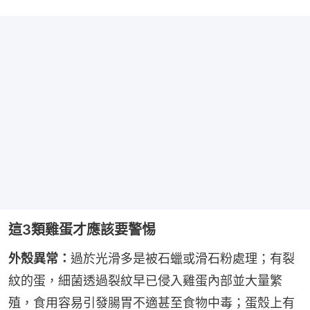
這3類雞蛋才應該要警惕
外殼異常：
過於光滑多是被石蠟或滑石粉處理；有裂
紋的蛋，細菌透過裂紋早已侵入雞蛋內部並大量繁
殖，食用容易引發腸胃不適甚至食物中毒；蛋殼上有