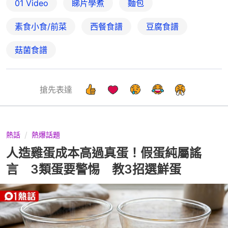
01 Video
睇片學煮
麵包
素食小食/前菜
西餐食譜
豆腐食譜
菇菌食譜
搶先表達
熱話
熱爆話題
人造雞蛋成本高過真蛋！假蛋純屬謠
言 3類蛋要警惕 教3招選鮮蛋