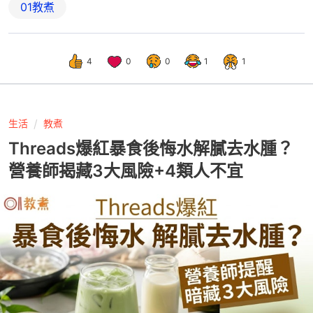
01教煮
4
0
0
1
1
生活
教煮
Threads爆紅暴食後悔水解膩去水腫？
營養師揭藏3大風險+4類人不宜