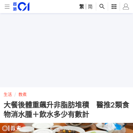
繁
|
简
生活
教煮
大餐後體重飆升非脂肪堆積 醫推2類食
物消水腫＋飲水多少有數計