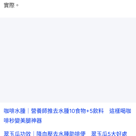
實際。
咖啡水腫｜營養師推去水腫10食物+5飲料 這樣喝咖
啡秒變美腿神器
翠玉瓜功效｜降血壓去水腫助排便 翠玉瓜5大好處