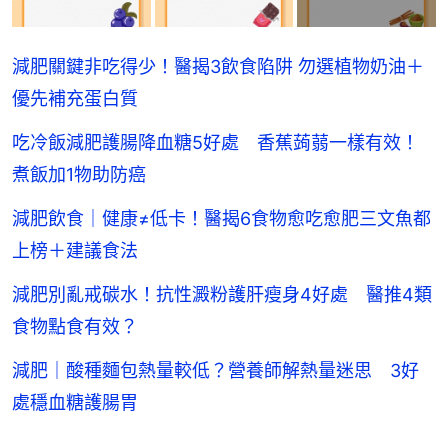
減肥關鍵非吃得少！醫揭3飲食陷阱 勿選植物奶油＋
優先補充蛋白質
吃冷飯減肥護腸降血糖5好處 香蕉蒟蒻一樣有效！
煮飯加1物助防癌
減肥飲食｜健康≠低卡！醫揭6食物愈吃愈肥三文魚都
上榜＋建議食法
減肥別亂戒碳水！抗性澱粉護肝瘦身4好處 醫推4類
食物點食有效？
減肥｜酸種麵包熱量較低？營養師解熱量迷思 3好
處穩血糖護腸胃