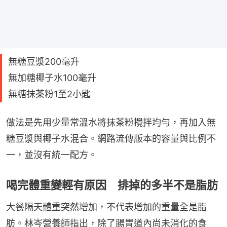
無糖豆漿200毫升
無加糖椰子水100毫升
無糖抹茶粉1至2小匙
做法是先用少量常溫水將抹茶粉攪拌均勻，再加入無
糖豆漿與椰子水混合。網路流傳版本的容量與比例不
一，並沒有統一配方。
喝完體重變輕有原因 排掉的多半不是脂肪
大餐隔天體重突然增加，不代表增加的重量全是脂
肪。林岑營養師指出，除了腸胃道內尚未消化的食