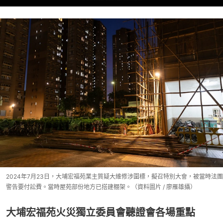
2024年7月23日，大埔宏福苑業主質疑大維修涉圍標，擬召特別大會，被當時法團
警告要付訟費。當時屋苑部份地方已搭建棚架。（資料圖片 / 廖雁雄攝）
大埔宏福苑火災獨立委員會聽證會各場重點