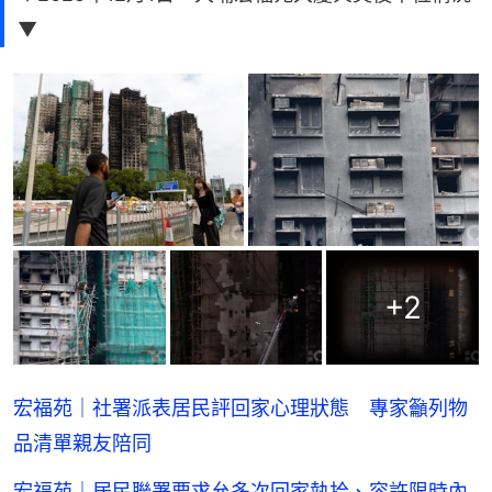
▼
+
2
宏福苑｜社署派表居民評回家心理狀態 專家籲列物
品清單親友陪同
宏福苑｜居民聯署要求允多次回家執拾、容許限時內