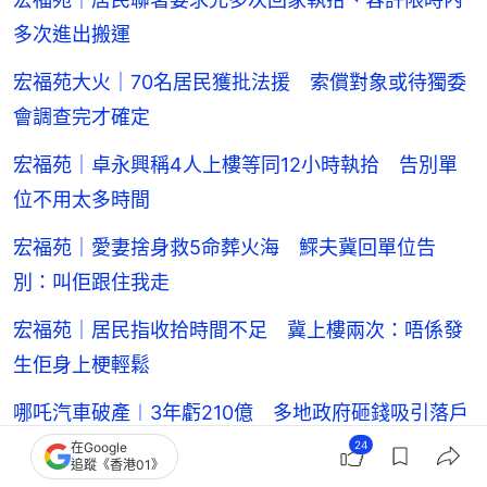
多次進出搬運
宏福苑大火｜70名居民獲批法援 索償對象或待獨委
會調查完才確定
宏福苑｜卓永興稱4人上樓等同12小時執拾 告別單
位不用太多時間
宏福苑｜愛妻捨身救5命葬火海 鰥夫冀回單位告
別：叫佢跟住我走
宏福苑｜居民指收拾時間不足 冀上樓兩次：唔係發
生佢身上梗輕鬆
哪吒汽車破產︱3年虧210億 多地政府砸錢吸引落戶
被批｢招商內捲｣
24
在Google
追蹤《香港01》