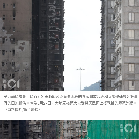
第五輪聽證會，聽取分別由政府及委員會委聘的專家關於起火和火勢迅速蔓延等事
宜的口述證供。圖為5月27日，大埔宏福苑大火受災居民再上樓執拾的屋苑外貌。
（資料圖片/鄭子峰攝）