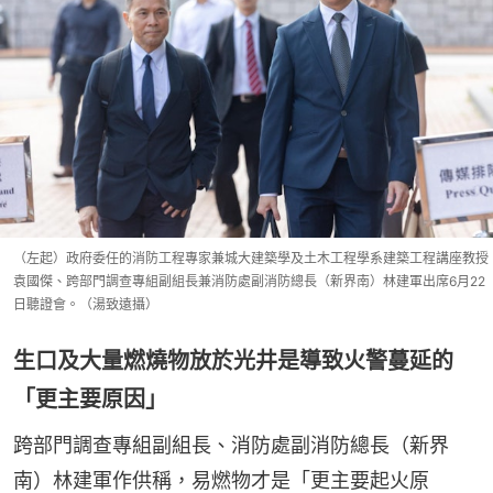
（左起）政府委任的消防工程專家兼城大建築學及土木工程學系建築工程講座教授
袁國傑、跨部門調查專組副組長兼消防處副消防總長（新界南）林建軍出席6月22
日聽證會。（湯致遠攝）
生口及大量燃燒物放於光井是導致火警蔓延的
「更主要原因」
跨部門調查專組副組長、消防處副消防總長（新界
南）林建軍作供稱，易燃物才是「更主要起火原