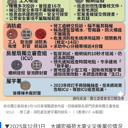
綜合獨立委員會3月19日首場聽證會內容，四個被點名部門房屋局獨立審查組
（ICU）、勞工處、消防處及屋宇署的缺失。（《香港01》AI製圖）
▼2025年12月1日 大埔宏福苑大廈火災後單位情況