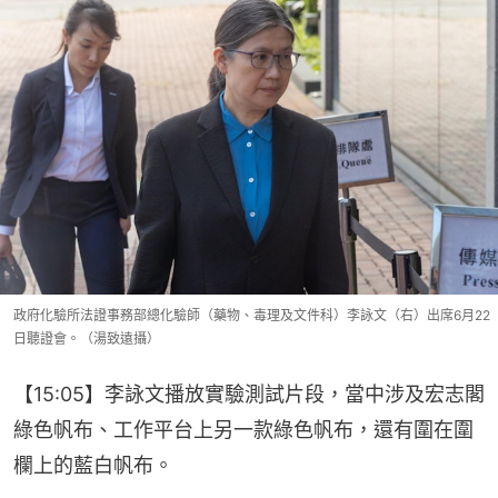
政府化驗所法證事務部總化驗師（藥物、毒理及文件科）李詠文（右）出席6月22
日聽證會。（湯致遠攝）
【15:05】李詠文播放實驗測試片段，當中涉及宏志閣
綠色帆布、工作平台上另一款綠色帆布，還有圍在圍
欄上的藍白帆布。