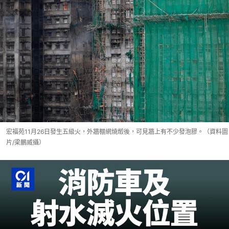
宏福苑11月26日發生五級火，外牆棚網燒燬後，可見牆上有不少發泡膠。（資料圖
片/梁鵬威攝）