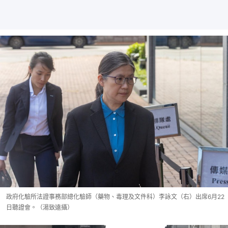
政府化驗所法證事務部總化驗師（藥物、毒理及文件科）李詠文（右）出席6月22
日聽證會。（湯致遠攝）