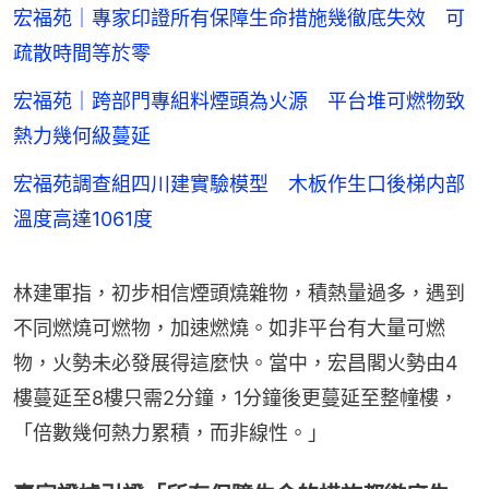
宏福苑｜專家印證所有保障生命措施幾徹底失效 可
疏散時間等於零
宏福苑｜跨部門專組料煙頭為火源 平台堆可燃物致
熱力幾何級蔓延
宏福苑調查組四川建實驗模型 木板作生口後梯内部
溫度高達1061度
林建軍指，初步相信煙頭燒雜物，積熱量過多，遇到
不同燃燒可燃物，加速燃燒。如非平台有大量可燃
物，火勢未必發展得這麼快。當中，宏昌閣火勢由4
樓蔓延至8樓只需2分鐘，1分鐘後更蔓延至整幢樓，
「倍數幾何熱力累積，而非線性。」