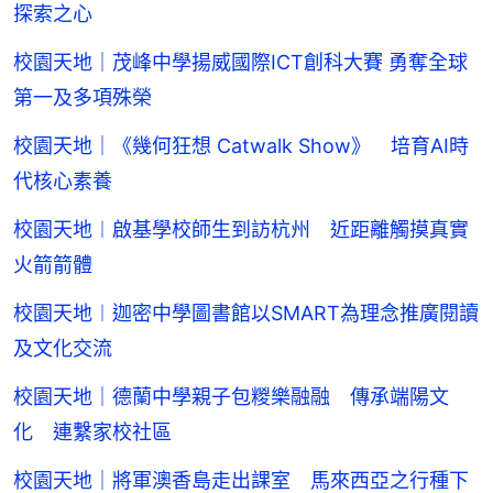
探索之心
校園天地｜茂峰中學揚威國際ICT創科大賽 勇奪全球
第一及多項殊榮
校園天地｜《幾何狂想 Catwalk Show》 培育AI時
代核心素養
校園天地︱啟基學校師生到訪杭州 近距離觸摸真實
火箭箭體
校園天地︱迦密中學圖書館以SMART為理念推廣閱讀
及文化交流
校園天地｜德蘭中學親子包糉樂融融 傳承端陽文
化 連繫家校社區
校園天地｜將軍澳香島走出課室 馬來西亞之行種下