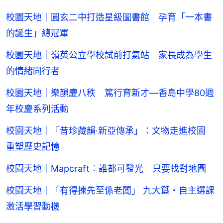
校園天地｜圓玄二中打造星級圖書館 孕育「一本書
的誕生」總冠軍
校園天地｜嶺英公立學校試前打氣站 家長成為學生
的情緒同行者
校園天地｜樂韻慶八秩 篤行育新才—香島中學80週
年校慶系列活動
校園天地｜「昔珍藏韻·新亞傳承」：文物走進校園
重塑歷史記憶
校園天地｜Mapcraft︰誰都可發光 只要找對地圖
校園天地｜「有得揀先至係老闆」 九大簋・自主選課
激活學習動機