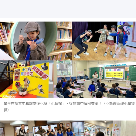
學生在課堂中和課堂後化身「小偵探」，從閱讀中解密查案！（亞斯理衞理小學提
供）