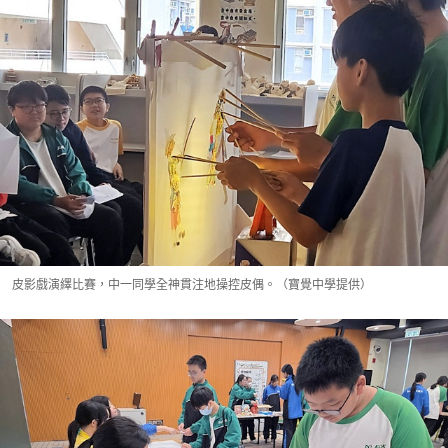
皮影戲演繹比賽，中一同學全神貫注地操控皮偶。（寶覺中學提供）