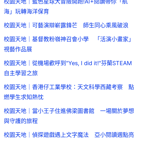
校園天地｜藍色星球大冒險開跑!AI+閱讀帶你「航
海」玩轉海洋保育
校園天地｜可藝演辯嶄露鋒芒 師生同心乘風破浪
校園天地｜基督教粉嶺神召會小學 「活演小畫家」
視藝作品展
校園天地｜從機場歡呼到"Yes, I did it!"芬蘭STEAM
自主學習之旅
校園天地｜香港仔工業學校：天文科學西藏考察 點
燃學生求知熱忱
校園天地｜當小王子住進佛梁圖書館 一場關於夢想
與守護的旅程
校園天地｜偵探遊戲遇上文字魔法 亞小閱讀週點亮