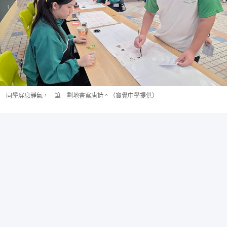
同學屏息靜氣，一筆一劃地書寫唐詩。（寶覺中學提供）