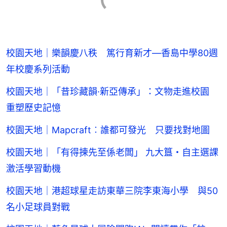
校園天地｜樂韻慶八秩 篤行育新才—香島中學80週
年校慶系列活動
校園天地｜「昔珍藏韻·新亞傳承」：文物走進校園
重塑歷史記憶
校園天地｜Mapcraft︰誰都可發光 只要找對地圖
校園天地｜「有得揀先至係老闆」 九大簋・自主選課
激活學習動機
校園天地｜港超球星走訪東華三院李東海小學 與50
名小足球員對戰