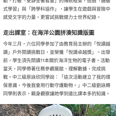
動，打破「安靜坐著看書」的傳統框架，透過「體驗
式學習」與「跨學科協作」，讓學生在遊戲與冒險中
感受文字的力量，更嘗試挑戰健力士世界紀錄。
走出課室：在海洋公園拼湊知識版圖
今年三月，六位同學參加了由教育局主辦的「悅讀越
讀」戶外閱讀挑戰日，並榮獲「悅讀卓越獎」。出發
前，學生須先閱讀11本關於海洋生物的電子書。活動
當天，同學帶著任務參觀展館、理解數據，完成挑
戰。中三級原詠欣同學說：「這次活動建立了我的環
保意識，今後我會用行動守護動物。」中二級劉詠姍
同學則表示，親身觀察讓她學到遠比課本多的知識。