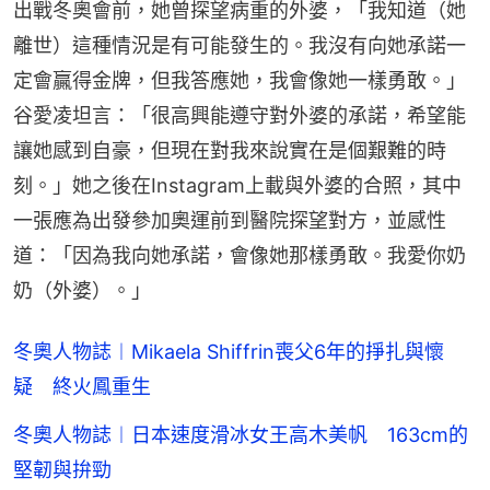
出戰冬奧會前，她曾探望病重的外婆，「我知道（她
離世）這種情況是有可能發生的。我沒有向她承諾一
定會贏得金牌，但我答應她，我會像她一樣勇敢。」
谷愛凌坦言：「很高興能遵守對外婆的承諾，希望能
讓她感到自豪，但現在對我來說實在是個艱難的時
刻。」她之後在Instagram上載與外婆的合照，其中
一張應為出發參加奧運前到醫院探望對方，並感性
道：「因為我向她承諾，會像她那樣勇敢。我愛你奶
奶（外婆）。」
冬奧人物誌︱Mikaela Shiffrin喪父6年的掙扎與懷
疑 終火鳳重生
冬奧人物誌︱日本速度滑冰女王高木美帆 163cm的
堅韌與拚勁