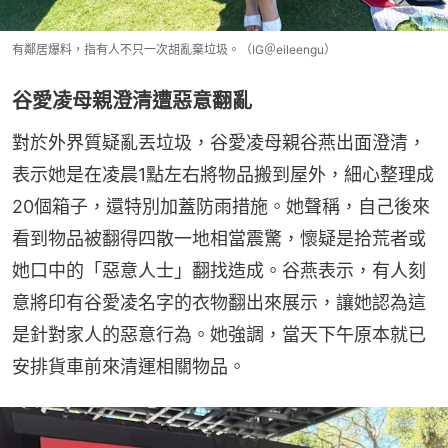
有鄰居爆料，指有人不只一次胡亂棄垃圾。（IG＠eileengu）
谷愛凌母親澄清遭惡意翻亂
對於外界質疑亂丟垃圾，谷愛凌母親谷燕出面澄清，
表示她是在凌晨1點左右將物品搬到屋外，細心整理成
20個箱子，還特別加蓋防雨措施。她聲稱，自己後來
看到物品被翻得四散一地相當震驚，懷疑是拾荒者或
她口中的「惡意人士」翻找造成。谷燕表示，有人刻
意將印有谷愛凌名字的衣物翻出來展示，讓她認為這
是針對家人的惡意行為。她強調，當天下午原本就已
安排貨車前來清運相關物品。