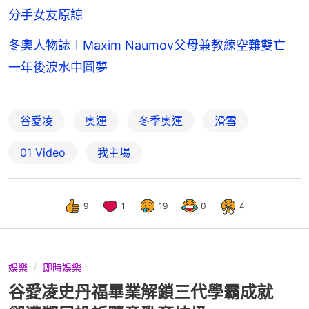
分手女友原諒
冬奧人物誌︱Maxim Naumov父母兼教練空難雙亡
一年後淚水中圓夢
谷愛凌
奧運
冬季奧運
滑雪
01 Video
我主場
9
1
19
0
4
娛樂
即時娛樂
谷愛凌史丹福畢業解鎖三代學霸成就