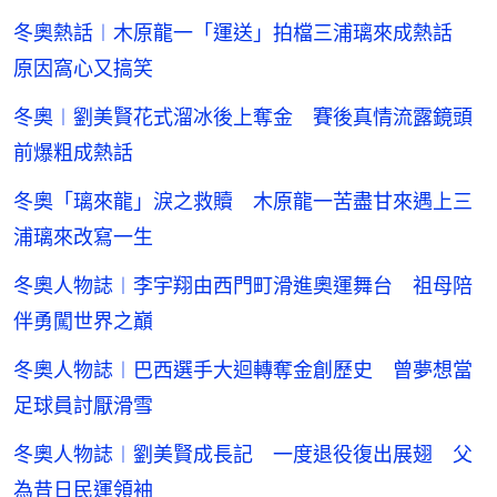
冬奧熱話︱木原龍一「運送」拍檔三浦璃來成熱話
原因窩心又搞笑
冬奧︱劉美賢花式溜冰後上奪金 賽後真情流露鏡頭
前爆粗成熱話
冬奧「璃來龍」淚之救贖 木原龍一苦盡甘來遇上三
浦璃來改寫一生
冬奧人物誌︱李宇翔由西門町滑進奧運舞台 祖母陪
伴勇闖世界之巔
冬奧人物誌︱巴西選手大迴轉奪金創歷史 曾夢想當
足球員討厭滑雪
冬奧人物誌︱劉美賢成長記 一度退役復出展翅 父
為昔日民運領袖