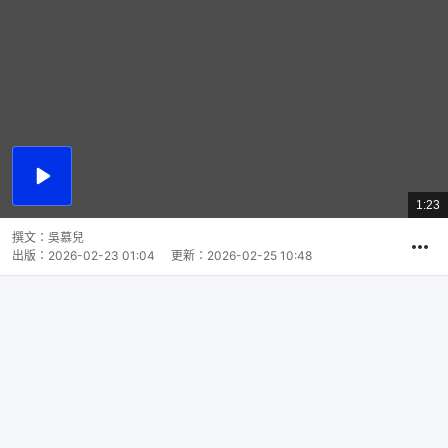
播
放
1:23
總
影
共
片
時
撰文：
吳慕兒
間
出版：
2026-02-23 01:04
更新：
2026-02-25 10:48