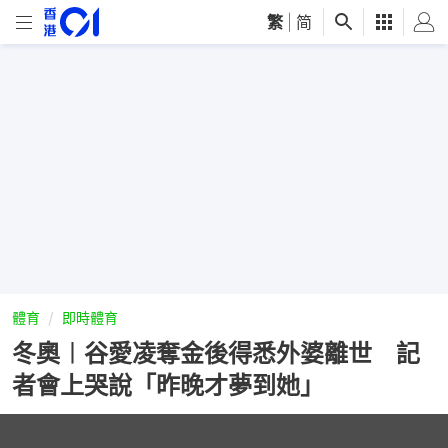
繁
|
简
體育
即時體育
冬奧︱谷愛凌奪金後得悉外婆離世 記
者會上哭說「昨晚才夢到她」