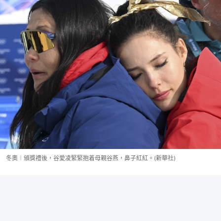
冬奧︱頒獎禮後，谷愛凌緊緊抱着母親谷燕，鼻子紅紅。(新華社)