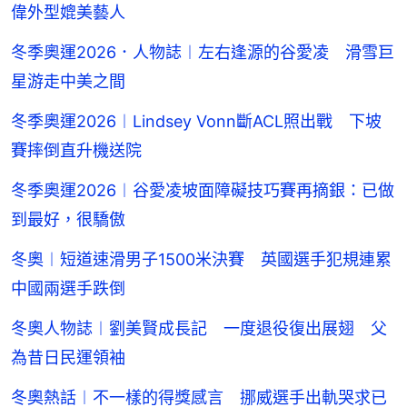
偉外型媲美藝人
冬季奧運2026．人物誌︱左右逢源的谷愛凌 滑雪巨
星游走中美之間
冬季奧運2026︱Lindsey Vonn斷ACL照出戰 下坡
賽摔倒直升機送院
冬季奧運2026︱谷愛凌坡面障礙技巧賽再摘銀：已做
到最好，很驕傲
冬奧︱短道速滑男子1500米決賽 英國選手犯規連累
中國兩選手跌倒
冬奧人物誌︱劉美賢成長記 一度退役復出展翅 父
為昔日民運領袖
冬奧熱話︱不一樣的得獎感言 挪威選手出軌哭求已