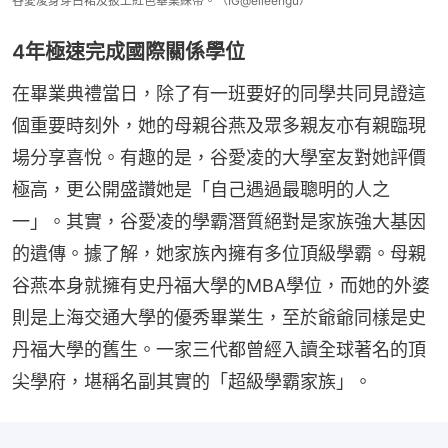
谷愛凌身穿白裙及披上紅色畢業綵帶。（IG@eileengu）
4年極速完成國際關係學位
在畢業典禮當日，除了有一班要好的同學共同見證這
個重要時刻外，她的母親谷燕及眾多親友亦有親臨現
場分享喜悅。有趣的是，谷愛凌的大學室友對她評價
極高，更公開盛讚她是「自己遇過最聰明的人之
一」。其實，谷愛凌的學霸潛質絕對是家族強大基因
的遺傳。據了解，她家族內擁有多位頂級學霸。母親
谷燕本身就擁有史丹福大學的MBA學位，而她的外婆
則是上海交通大學的優秀畢業生，至於爺爺同樣是史
丹福大學的舊生。一家三代都曾經入讀全球著名的頂
尖學府，堪稱名副其實的「超級學霸家族」。