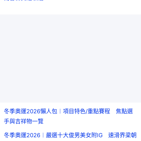
冬季奧運2026懶人包︱項目特色/重點賽程 焦點選
手與吉祥物一覽
冬季奧運2026︱嚴選十大俊男美女附IG 速滑界梁朝