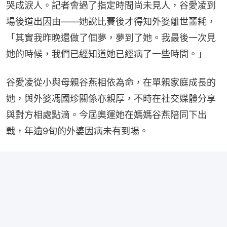
哭成淚人。記者會過了指定時間尚未見人，谷愛凌到
場後道出因由——她說比賽後才得知外婆離世噩耗，
「其實我昨晚還做了個夢，夢到了她。我最後一次見
她的時候，我們已經知道她已經病了一些時間。」
谷愛凌從小與母親谷燕相依為命，在單親家庭成長的
她，與外婆馮國珍關係亦親厚，不時在社交媒體分享
與對方相處點滴。今屆奧運她在媽媽谷燕陪同下出
戰，年逾9旬的外婆因病未有到場。