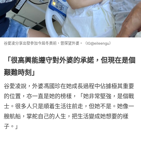
谷愛凌分享出發參加今屆冬奧前，曾探望外婆。（IG@eileengu）
「很高興能遵守對外婆的承諾，但現在是個
艱難時刻」
谷愛凌說，外婆馮國珍在她成長過程中佔據極其重要
的位置，亦一直是她的榜樣，「她非常堅強，是個戰
士。很多人只是順着生活往前走，但她不是。她像一
艘航船，掌舵自己的人生，把生活變成她想要的樣
子。」