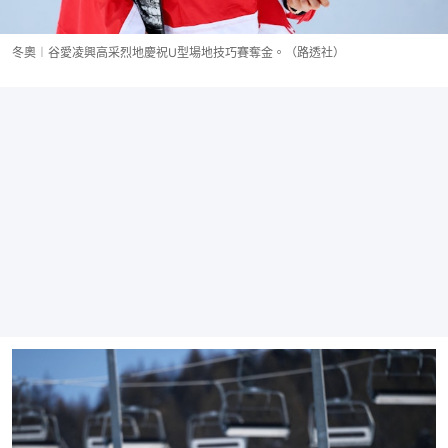
冬奧︱谷愛凌興高采烈地慶祝U型場地技巧賽奪金。（路透社）