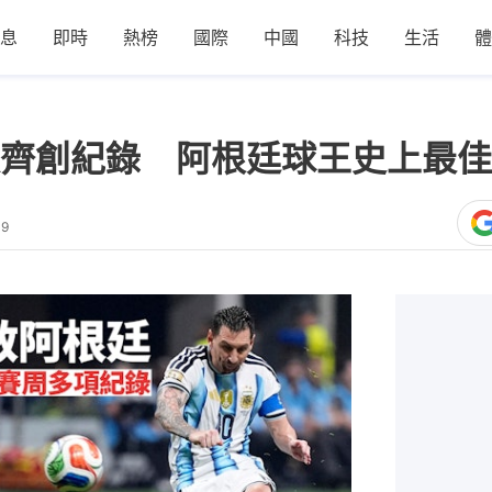
息
即時
熱榜
國際
中國
科技
生活
體
齊創紀錄 阿根廷球王史上最佳
09