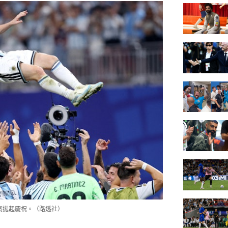
高拋起慶祝。（路透社）