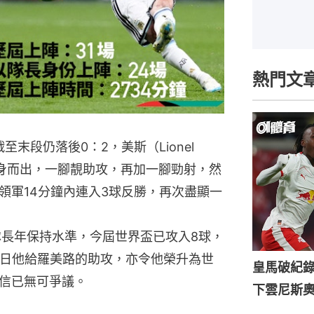
熱門文
至末段仍落後0：2，美斯（Lionel
挺身而出，一腳靚助攻，再加一腳勁射，然
領軍14分鐘內連入3球反勝，再次盡顯一
隊長年保持水準，今屆世界盃已攻入8球，
今日他給羅美路的助攻，亦令他榮升為世
皇馬破紀錄
信已無可爭議。
下雲尼斯