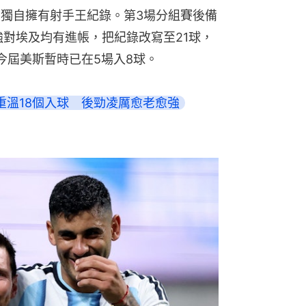
，獨自擁有射手王紀錄。第3場分組賽後備
強對埃及均有進帳，把紀錄改寫至21球，
今屆美斯暫時已在5場入8球。
重溫18個入球　後勁凌厲愈老愈強