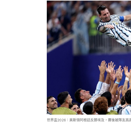
世界盃2026︱美斯領阿根廷反勝埃及，賽後被隊友高