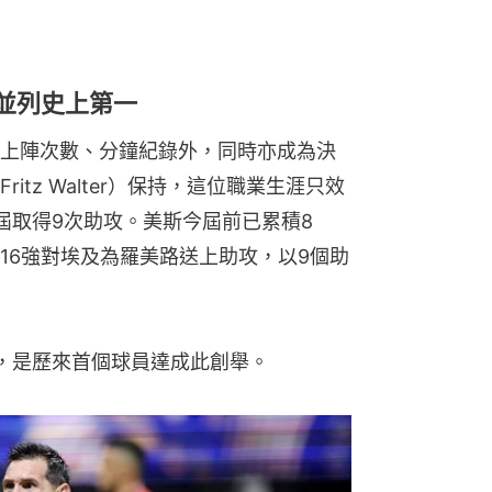
，並列史上第一
上陣次數、分鐘紀錄外，同時亦成為決
tz Walter）保持，這位職業生涯只效
兩屆取得9次助攻。美斯今屆前已累積8
16強對埃及為羅美路送上助攻，以9個助
，是歷來首個球員達成此創舉。