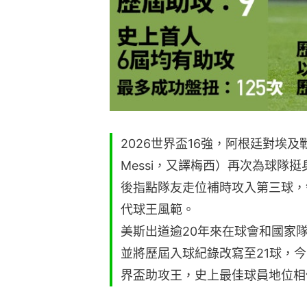
2026世界盃16強，阿根廷對埃及戰
Messi，又譯梅西）再次為球隊
後指點隊友走位補時攻入第三球，
代球王風範。
美斯出道逾20年來在球會和國家
並將歷屆入球紀錄改寫至21球，
界盃助攻王，史上最佳球員地位相