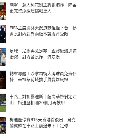
劍擊｜意大利花劍主將談港隊 陣容
更完整添經驗挑戰更大
FIFA主席恩芬天奴道歉但拒下台 秘
書長對內對外兩版本證腹背受敵
足球｜尼馬再惹是非 盃賽後爆通道
衝突 對方會長斥「流浪漢」
轉會專題︱沙拿領銜大牌球員免費任
揀 辛祖華荷域搶手貨變籮底橙
車路士對祖雲達斯｜薩高華妙射定江
山 梅迪歷相隔20個月再披甲
梅迪歷停賽615天香港首復出 烏克
蘭翼鋒在車路士前途未卜︱足球