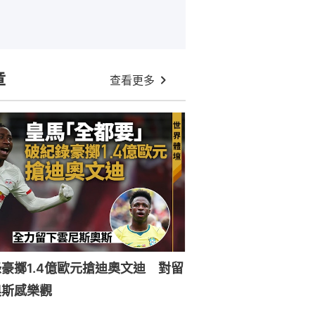
章
查看更多
豪擲1.4億歐元搶迪奧文迪 對留
奧斯感樂觀