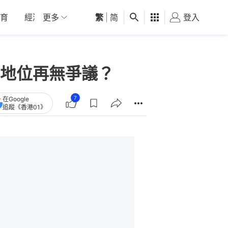
育
經濟
更多
01深圳
繁
觀點
|
简
健康
好食玩飛
登入
女
地位再無爭議？
7
在Google
追蹤《香港01》