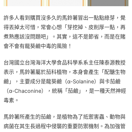
許多人看到購買沒多久的馬鈴薯冒出一點點綠芽，覺
得丟掉太可惜，常會心想「芽挖掉、皮削厚一點，再
煮熟應該沒問題吧」。其實，這不是節省，而是在賭
會不會有龍葵鹼中毒的風險！
台灣國立台灣海洋大學食品科學系系主任陳泰源教授
表示，馬鈴薯屬於茄科植物，本身會產生「配醣生物
鹼」，主要成分是龍葵鹼（α-Solanine）與卡茄鹼
（α-Chaconine），統稱「茄鹼」，是一種天然神經
毒素。
馬鈴薯所產生的茄鹼，是植物為了抵禦害蟲、動物與
病菌在其生長過程中侵襲的重要防禦機制。為加強管