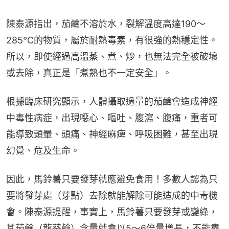
陳泰源指出，茄鹼不溶於水，裂解溫度高達190～
285℃的物質，屬於耐熱毒素，有很強的熱穩定性。
所以，即使經過高溫蒸、煮、炒，也無法完全被破壞
或去除，真正是「煮熟也不一定安全」。
根據臨床研究顯示，人體攝取過量的茄鹼會造成神經
中毒性病症，出現噁心、嘔吐、腹瀉、腹痛，重者可
能導致頭暈、頭痛、神經麻痺、呼吸困難，甚至出現
幻覺、危及生命。
因此，馬鈴薯只要發芽就應避免食用！多數人認為只
要將發芽處（芽點）去除就能解除可能造成的中毒機
會。陳泰源提醒，事實上，馬鈴薯只要發芽或變綠，
其茄鹼（龍葵鹼）含量就會以5〜6倍量增長，不能靠