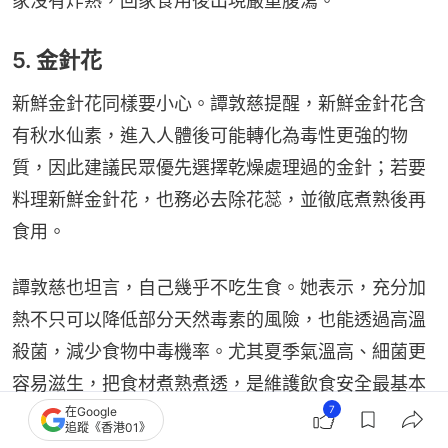
家沒有炸熟，回家食用後出現嚴重腹瀉。
5. 金針花
新鮮金針花同樣要小心。譚敦慈提醒，新鮮金針花含
有秋水仙素，進入人體後可能轉化為毒性更強的物
質，因此建議民眾優先選擇乾燥處理過的金針；若要
料理新鮮金針花，也務必去除花蕊，並徹底煮熟後再
食用。
譚敦慈也坦言，自己幾乎不吃生食。她表示，充分加
熱不只可以降低部分天然毒素的風險，也能透過高溫
殺菌，減少食物中毒機率。尤其夏季氣溫高、細菌更
容易滋生，把食材煮熟煮透，是維護飲食安全最基本
7
在Google
也最重要的一步。
追蹤《香港01》