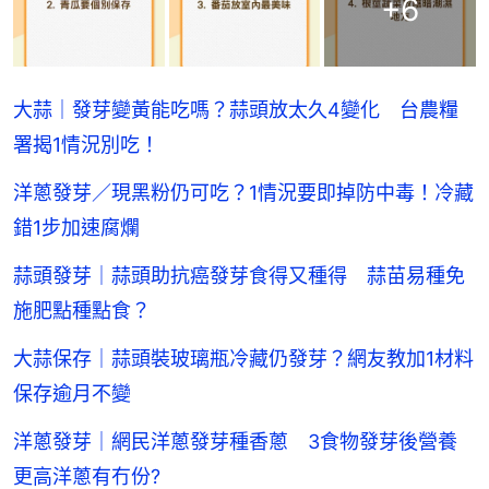
+
6
大蒜｜發芽變黃能吃嗎？蒜頭放太久4變化 台農糧
署揭1情況別吃！
洋蔥發芽／現黑粉仍可吃？1情況要即掉防中毒！冷藏
錯1步加速腐爛
蒜頭發芽｜蒜頭助抗癌發芽食得又種得 蒜苗易種免
施肥點種點食？
大蒜保存｜蒜頭裝玻璃瓶冷藏仍發芽？網友教加1材料
保存逾月不變
洋蔥發芽｜網民洋蔥發芽種香蔥 3食物發芽後營養
更高洋蔥有冇份?