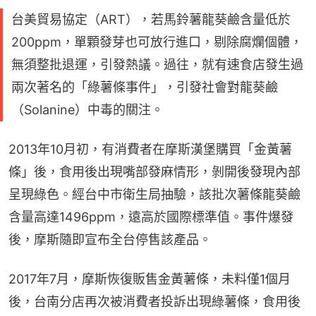
台美貿易協定（ART），若馬鈴薯龍葵鹼含量低於
200ppm，單顆發芽也可放行進口，剔除腐爛個體，
無須整批退運，引發熱議。過往，就有速食店發生過
兩次著名的「綠薯條事件」，引發社會對龍葵鹼
（Solanine）中毒的關注。
2013年10月初，有消費者在摩斯漢堡購買「金黃薯
條」後，食用後出現嘴部發麻情形，剝開後發現內部
呈現綠色。經台中市衛生局抽驗，該批次薯條龍葵鹼
含量高達1496ppm，遠高於國際標準值。事件爆發
後，摩斯隨即宣布全台停售該產品。
2017年7月，摩斯恢復販售金黃薯條，未料僅1個月
後，台南分店再次被消費者投訴出現綠薯條，食用後