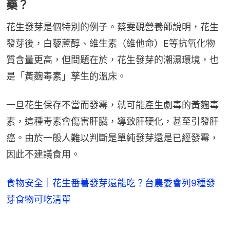
藥？
花生發芽是個特別的例子。蔡雯硯營養師說明，花生
發芽後，白藜蘆醇、維生素（維他命）E等抗氧化物
質含量更高，但問題在於，花生發芽的潮濕環境，也
是「黃麴毒素」孳生的溫床。
一旦花生保存不當而發霉，就可能產生劇毒的黃麴毒
素，這種毒素會傷害肝臟，導致肝硬化，甚至引發肝
癌。由於一般人難以判斷是單純發芽還是已經發霉，
因此不建議食用。
食物安全｜花生番薯發芽還能吃？台農委會列9種發
芽食物可吃清單