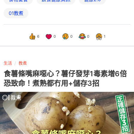
01教煮
6
0
0
0
1
生活
教煮
食薯條嘴麻噁心？薯仔發芽1毒素增6倍
恐致命！煮熟都冇用+儲存3招