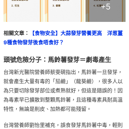
+
5
相關文章：
【食物安全】大蒜發芽營養更高　洋葱薑
9種食物發芽後食唔食好？
頭號危險分子：馬鈴薯發芽＝劇毒產生
台灣新光醫院營養師蔡雯硯指出，馬鈴薯一旦發芽，
就會產生大量有毒的「茄鹼」（龍葵鹼），很多人以
為只要切除發芽部位或煮熟就好，但這是錯誤的！因
為毒素早已擴散到整顆馬鈴薯，且這種毒素具耐高溫
特性，無論是削皮、加熱都可能殘留。
台灣營養師劉怡里補充，誤食發芽馬鈴薯中毒，輕則