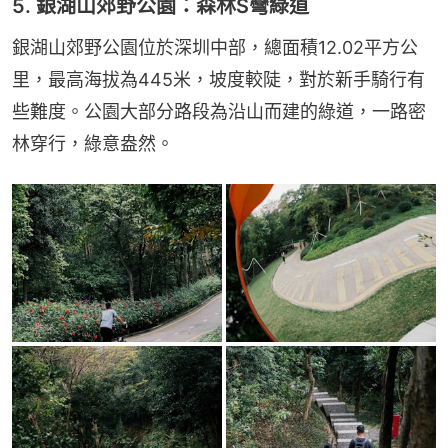
5. 銀湖山郊野公園：森林S彎綠道
銀湖山郊野公園位於深圳中部，總面積12.02平方公
里，最高海拔為445米，坡度較陡，對於新手騎行有
些難度。公園大部分路段為沿山而建的綠道，一路密
林穿行，綠意盎然。