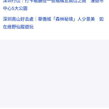
深圳行山｜打卡鯤鵬徑一號橋橫亙兩山之間 漫遊市
中心5大公園
深圳南山好去處｜華僑城「森林秘境」人少景美 如
在綠野仙蹤遊玩