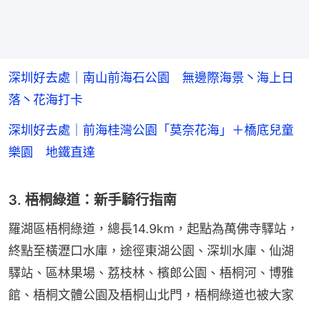
深圳好去處｜南山前海石公園 無邊際海景丶海上日
落丶花海打卡
深圳好去處｜前海桂灣公園「莫奈花海」＋橋底兒童
樂園 地鐵直達
3. 梧桐綠道：新手騎行指南
羅湖區梧桐綠道，總長14.9km，起點為萬佛寺驛站，
終點至橫瀝口水庫，途徑東湖公園、深圳水庫、仙湖
驛站、區林果場、荔枝林、檳郎公園、梧桐河、博雅
館、梧桐文體公園及梧桐山北門，梧桐綠道也被大家