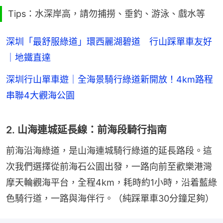
Tips：水深岸高，請勿捕撈、垂釣、游泳、戲水等
深圳「最舒服綠道」環西麗湖碧道 行山踩單車友好
｜地鐵直達
深圳行山單車遊｜全海景騎行綠道新開放！4km路程
串聯4大觀海公園
2. 山海連城延長線：前海段騎行指南
前海沿海綠道，是山海連城騎行綠道的延長路段。這
次我們選擇從前海石公園出發，一路向前至歡樂港灣
摩天輪觀海平台，全程4km，耗時約1小時，沿着藍綠
色騎行道，一路與海伴行。（純踩單車30分鐘足夠）