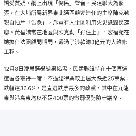
嬌受質疑，網上出現「倒民」聲音。民建聯大為緊
張，在大埔所屬新界東北選區競逐連任的主席陳克勤
親自拍片「告急」，斥責有人企圖利用火災詆毀民建
聯。黃碧嬌常在地區與陳克勤「孖住上」，宏福苑在
她擔任法團顧問期間，通過了涉款逾3億元的大維修
工程。
12月8日凌晨選舉結果揭盅，民建聯維持在十個直選
選區各取得一席，不過總得票較上屆大跌近25萬票，
跌幅達36.6%，是直選跌票最多的政黨，其中在九龍
東與港島東均以不足400票的微弱優勢險守議席。