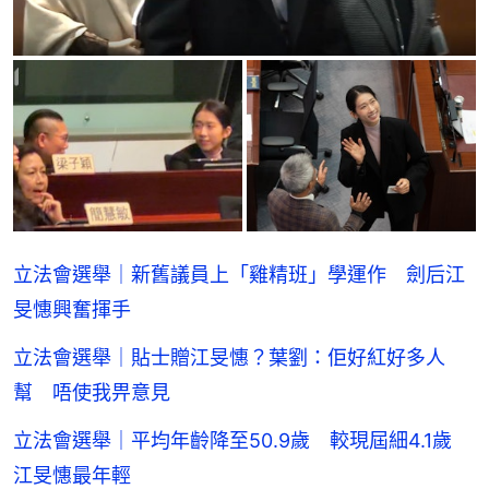
立法會選舉｜新舊議員上「雞精班」學運作 劍后江
旻憓興奮揮手
立法會選舉｜貼士贈江旻憓？葉劉：佢好紅好多人
幫 唔使我畀意見
立法會選舉｜平均年齡降至50.9歲 較現屆細4.1歲
江旻憓最年輕