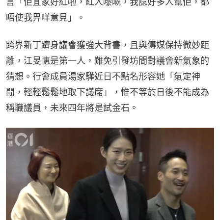
言「佢宜家好紅啦，紅人嚟嘅，我諗好多人幫佢，都
唔使我畀咩意見」。
跨界新丁躋身議會獲強大背書，且與傳媒保持微妙距
離，江旻憓是第一人，難免引發坊間對議會新氣象的
猜想。行會成員湯家驊近日不點名形容她「氣定神
閒，輕輕鬆鬆地取下議席」，惟不等於日後不能成為
稱職議員，未來四年將是試金石。