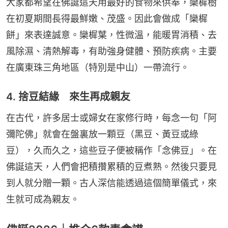
大家都希望在佛誕這天用最好的食物來供奉，欒樨樹
在初夏期間長得最鮮嫩、茂盛。因此會做成「欒樨
餅」來表達誠意。欒樨葉，性微溫，能暖胃消積、去
風除濕、清熱解毒，有助強身健體、預防疾病。主要
在廣東珠三角地區（特別是中山）一帶流行。
4. 捨豆結緣 來生再成親友
在古代，許多居士或婦女在家修行時，每念一句「阿
彌陀佛」就會在盤裏放一顆豆（黑豆、黃豆或綠
豆），久而久之，這些豆子便被稱作「念佛豆」。在
佛誕這天，人們會把積攢累積的豆煮熟。然後只要見
到人就分贈一顆。古人深信能透過這個簡單儀式，來
生就可成為親友。