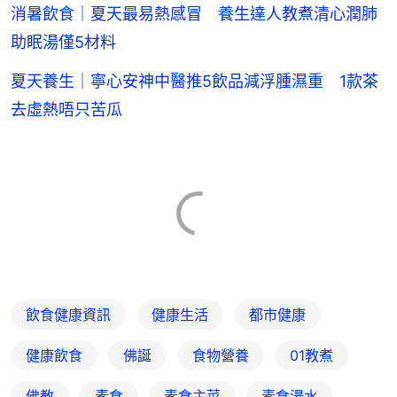
消暑飲食｜夏天最易熱感冒 養生達人教煮清心潤肺
助眠湯僅5材料
夏天養生｜寧心安神中醫推5飲品減浮腫濕重 1款茶
去虛熱唔只苦瓜
飲食健康資訊
健康生活
都市健康
健康飲食
佛誕
食物營養
01教煮
佛教
素食
素食主菜
素食湯水