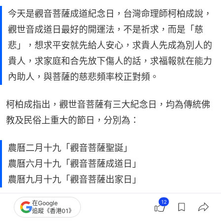
今天是觀音菩薩成道紀念日，台灣命理師柯柏成說，
觀世音成道日最好的開運法，不是祈求，而是「慈
悲」，想求平安就先給人安心，求貴人先成為別人的
貴人，求家庭和合先放下傷人的話，求福報就在能力
內助人，與菩薩的慈悲頻率校正對頻。
柯柏成指出，觀世音菩薩有三大紀念日，均為傳統佛
教及民俗上重大的節日，分別為：
農曆二月十九「觀音菩薩聖誕」
農曆六月十九「觀音菩薩成道日」
農曆九月十九「觀音菩薩出家日」
12
在Google
今天（1日）就是觀世音菩薩成道紀念日。
追蹤《香港01》