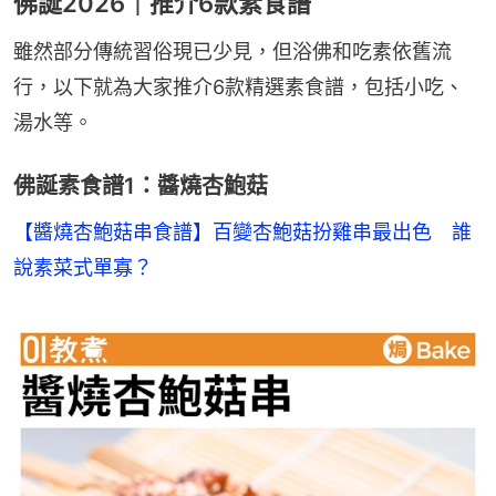
佛誕2026｜推介6款素食譜
雖然部分傳統習俗現已少見，但浴佛和吃素依舊流
行，以下就為大家推介6款精選素食譜，包括小吃、
湯水等。
佛誕素食譜1：醬燒杏鮑菇
【醬燒杏鮑菇串食譜】百變杏鮑菇扮雞串最出色　誰
說素菜式單寡？