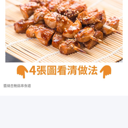
醬燒杏鮑菇串食譜