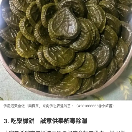
佛誕這天會做「欒樨餅」來向佛祖表達誠意。（4281866665@小紅書）
3. 吃欒樨餅 誠意供奉解毒除濕