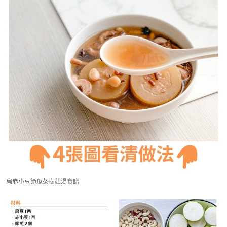
扁赤小豆節瓜茶樹菇湯食譜