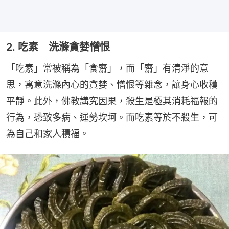
2. 吃素 洗滌貪婪憎恨
「吃素」常被稱為「食齋」，而「齋」有清淨的意
思，寓意洗滌內心的貪婪、憎恨等雜念，讓身心收穫
平靜。此外，佛教講究因果，殺生是極其消耗福報的
行為，恐致多病、運勢坎坷。而吃素等於不殺生，可
為自己和家人積福。