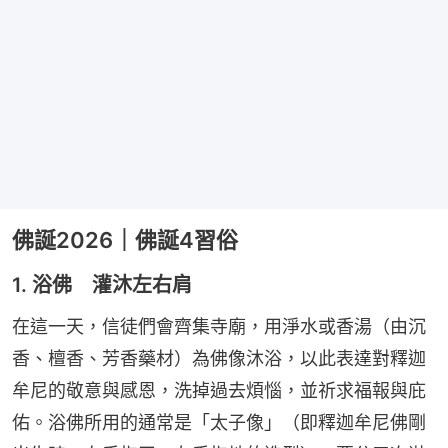
佛誕2026｜佛誕4習俗
1. 浴佛 灌沐左右肩
在這一天，信徒們會齊集寺廟，用淨水或香湯（由沉
香、檀香、芳香藥材）為佛像沐浴，以此表達對釋迦
牟尼的敬意與感恩，洗掉過去煩惱，並祈求福報與庇
佑。浴佛所用的通常是「太子像」（即釋迦牟尼佛剛