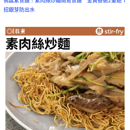
佛誕素食譜｜素肉絲炒麵簡易食譜　金黃香脆2重點 1
招銀芽防出水