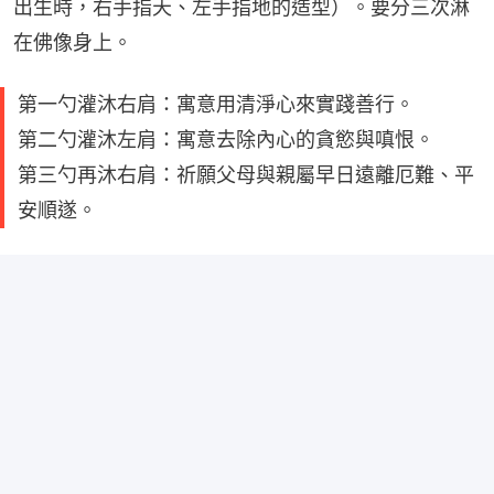
出生時，右手指天、左手指地的造型）。要分三次淋
在佛像身上。
第一勺灌沐右肩：寓意用清淨心來實踐善行。
第二勺灌沐左肩：寓意去除內心的貪慾與嗔恨。
第三勺再沐右肩：祈願父母與親屬早日遠離厄難、平
安順遂。