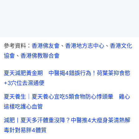
參考資料：
香港佛友會
、
香港地方志中心
、
香港文化
協會
、
香港佛教聯合會
夏天減肥黃金期 中醫揭4錯誤行為！荷葉茶抑食慾
+3穴位去濕通便
夏天養生｜夏天養心宜吃5類食物防心悸頭暈 雞心
這樣吃護心血管
減肥丨夏天多汗體重沒降？中醫推4大瘦身茶清熱解
毒針對易胖4體質