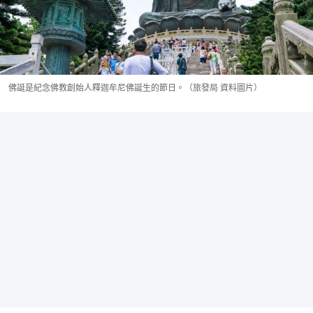
佛誕是紀念佛教創始人釋迦牟尼佛誕生的節日。（旅發局 資料圖片）