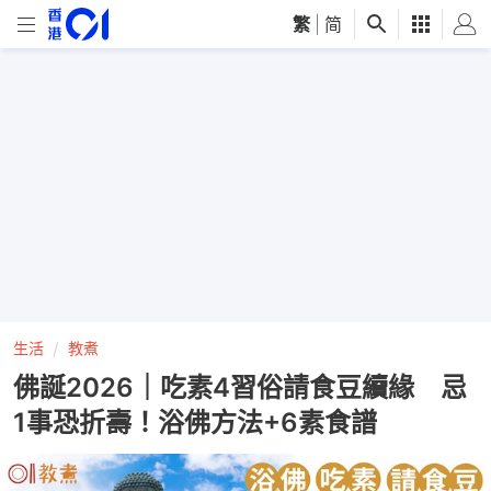
繁
|
简
生活
教煮
佛誕2026｜吃素4習俗請食豆續緣 忌
1事恐折壽！浴佛方法+6素食譜