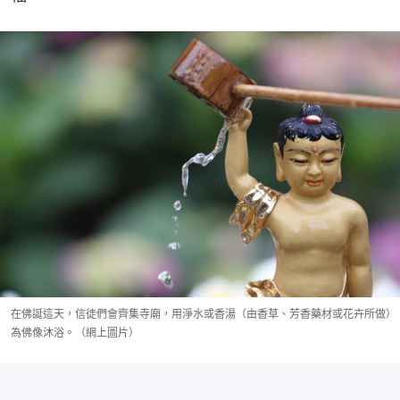
在佛誕這天，信徒們會齊集寺廟，用淨水或香湯（由香草、芳香藥材或花卉所做）
為佛像沐浴。（網上圖片）